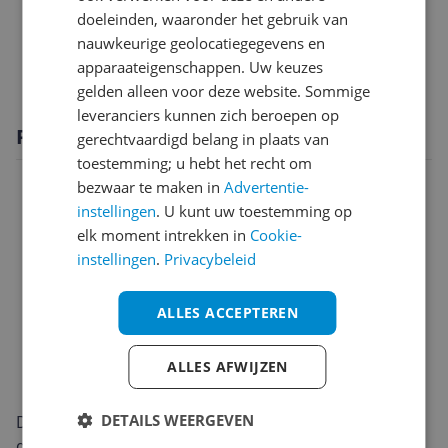
doeleinden, waaronder het gebruik van
Functies
nauwkeurige geolocatiegegevens en
Scherm
apparaateigenschappen. Uw keuzes
gelden alleen voor deze website. Sommige
leveranciers kunnen zich beroepen op
Productomschrijving
gerechtvaardigd belang in plaats van
toestemming; u hebt het recht om
bezwaar te maken in
Advertentie-
instellingen
. U kunt uw toestemming op
elk moment intrekken in
Cookie-
instellingen
.
Privacybeleid
ALLES ACCEPTEREN
ALLES AFWIJZEN
DETAILS WEERGEVEN
De Samsung S95F 83 inch oogt strak en modern
dankzij het randloze, ultradunne ontwerp. Het grote