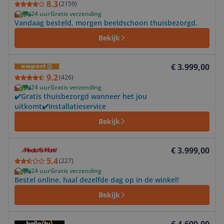
8.3
(
2159
)
24 uur
Gratis verzending
Vandaag besteld, morgen beeldschoon thuisbezorgd.
Bekijk
Bekijk product
€ 3.999,00
9.2
(
426
)
24 uur
Gratis verzending
✔️Gratis thuisbezorgd wanneer het jou
uitkomt✔️Installatieservice
Bekijk
Bekijk product
€ 3.999,00
5.4
(
227
)
24 uur
Gratis verzending
Bestel online, haal dezelfde dag op in de winkel!
Bekijk
Bekijk product