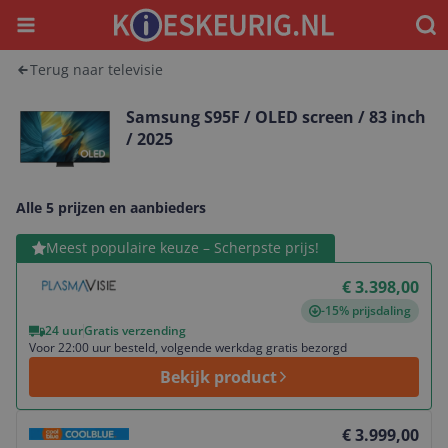
Menu
Waar
Terug naar televisie
Samsung S95F / OLED screen / 83 inch
/ 2025
Alle 5 prijzen en aanbieders
Bekijk product
Meest populaire keuze – Scherpste prijs!
€ 3.398,00
-15% prijsdaling
24 uur
Gratis verzending
Voor 22:00 uur besteld, volgende werkdag gratis bezorgd
Bekijk product
Bekijk product
€ 3.999,00