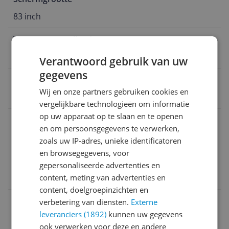
83 inch
Verversingssnelheid
100 Hz
Verantwoord gebruik van uw
gegevens
Smart Platform
Wij en onze partners gebruiken cookies en
Tizen
vergelijkbare technologieën om informatie
op uw apparaat op te slaan en te openen
Aantal HDMI poorten
en om persoonsgegevens te verwerken,
4
zoals uw IP-adres, unieke identificatoren
en browsegegevens, voor
EAN
gepersonaliseerde advertenties en
8806097076223
content, meting van advertenties en
content, doelgroepinzichten en
Aansluitingen
verbetering van diensten.
Externe
leveranciers (1892)
kunnen uw gegevens
Algemeen
ook verwerken voor deze en andere