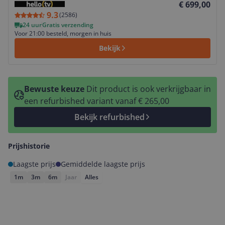
€ 699,00
9.3
(
2586
)
24 uur
Gratis verzending
Voor 21:00 besteld, morgen in huis
Bekijk
Bewuste keuze
Dit product is ook verkrijgbaar in
een refurbished variant vanaf € 265,00
Bekijk refurbished
Prijshistorie
Laagste prijs
Gemiddelde laagste prijs
1m
3m
6m
Jaar
Alles