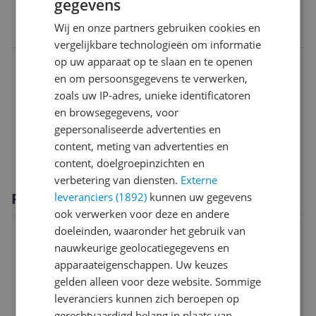
gegevens
EAN
Wij en onze partners gebruiken cookies en
8806096367568
vergelijkbare technologieën om informatie
op uw apparaat op te slaan en te openen
Aansluitingen
en om persoonsgegevens te verwerken,
Algemeen
zoals uw IP-adres, unieke identificatoren
en browsegegevens, voor
Functies
gepersonaliseerde advertenties en
content, meting van advertenties en
Scherm
content, doelgroepinzichten en
verbetering van diensten.
Externe
Productomschrijving
leveranciers (1892)
kunnen uw gegevens
ook verwerken voor deze en andere
doeleinden, waaronder het gebruik van
nauwkeurige geolocatiegegevens en
apparaateigenschappen. Uw keuzes
gelden alleen voor deze website. Sommige
leveranciers kunnen zich beroepen op
gerechtvaardigd belang in plaats van