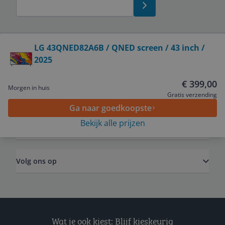
Bekijk product
LG 43QNED82A6B / QNED screen / 43 inch /
2025
Service
€ 399,00
Morgen in huis
Algemeen
Gratis verzending
Ga naar goedkoopste
Bekijk alle prijzen
Zakelijk
Volg ons op
Wat je ook kiest: Blijf kieskeurig