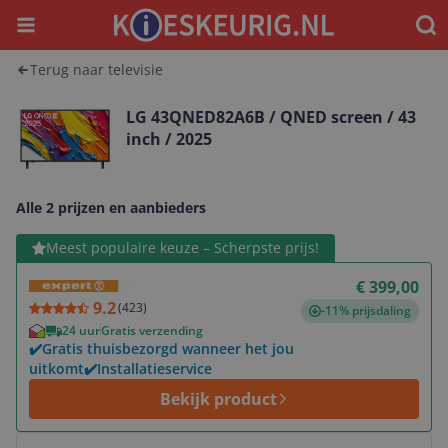
Menu
Waar
Terug naar televisie
LG 43QNED82A6B / QNED screen / 43
inch / 2025
Alle 2 prijzen en aanbieders
Bekijk product
Meest populaire keuze – Scherpste prijs!
€ 399,00
9.2
(
423
)
-11% prijsdaling
24 uur
Gratis verzending
✔️Gratis thuisbezorgd wanneer het jou
uitkomt✔️Installatieservice
Bekijk product
Bekijk product