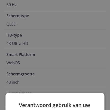
50 Hz
Schermtype
QLED
HD-type
4K Ultra HD
Smart Platform
WebOS
Schermgrootte
43 inch
Energieklasse
G
Verantwoord gebruik van uw