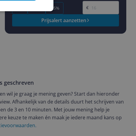
Gewenste prijs
€
-5%
-10%
-15%
Prijsalert aanzetten
ws geschreven
t en wil je graag je mening geven? Start dan hieronder
view. Afhankelijk van de details duurt het schrijven van
en de 3 en 10 minuten. Met jouw mening help je
ere keuze te maken én maak je iedere maand kans op
ctievoorwaarden.