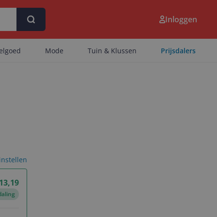
Inloggen
eelgoed
Mode
Tuin & Klussen
Prijsdalers
 instellen
 13,19
daling