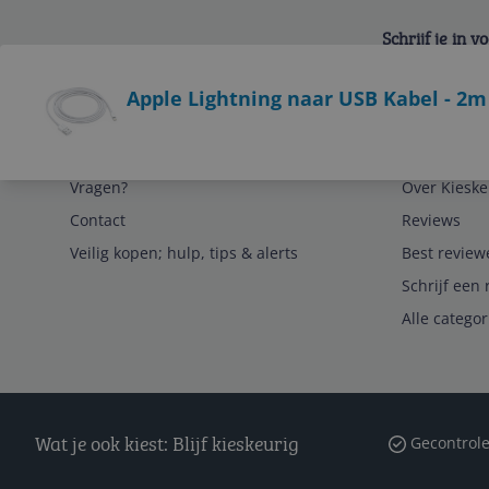
Schrijf je in 
Bekijk product
Apple Lightning naar USB Kabel - 2m 
Service
Algemeen
Vragen?
Over Kieske
Contact
Reviews
Veilig kopen; hulp, tips & alerts
Best review
Schrijf een 
Alle catego
Wat je ook kiest: Blijf kieskeurig
Gecontrole