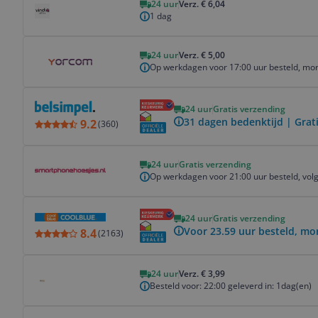
24 uur
Verz. € 6,04
1 dag
Bekijk product
24 uur
Verz. € 5,00
Op werkdagen voor 17:00 uur besteld, mor
Bekijk product
24 uur
Gratis verzending
31 dagen bedenktijd | Grat
9.2
(
360
)
Bekijk product
24 uur
Gratis verzending
Op werkdagen voor 21:00 uur besteld, volg
Bekijk product
24 uur
Gratis verzending
Voor 23.59 uur besteld, mo
8.4
(
2163
)
Bekijk product
24 uur
Verz. € 3,99
Besteld voor: 22:00 geleverd in: 1dag(en)
Bekijk product