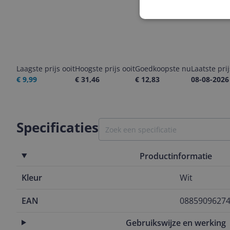
Laagste prijs ooit
Hoogste prijs ooit
Goedkoopste nu
Laatste pri
€ 9,99
€ 31,46
€ 12,83
08-08-2026
Specificaties
Productinformatie
Kleur
Wit
EAN
0885909627
Gebruikswijze en werking