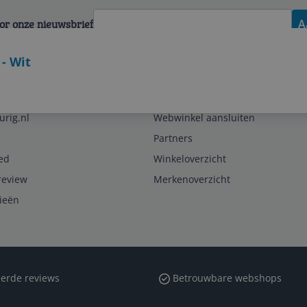
voor onze nieuwsbrief
A
- Wit
Zakelijk
urig.nl
Webwinkel aansluiten
Partners
ed
Winkeloverzicht
review
Merkenoverzicht
rieën
erde reviews
Betrouwbare webshops