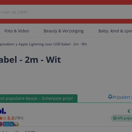
Foto & Video
Beauty & Verzorging
Baby, kind & sp
opstukken
Apple Lightning naar USB Kabel - 2m - Wit
Er zijn geen categorieën gevonden.
bel - 2m - Wit
Er zijn geen producten gevonden.
product
Prijsalert
st populaire keuze – Scherpste prijs!
Er zijn geen artikelen gevonden.
€
8.8
(
781
)
-6% prijs