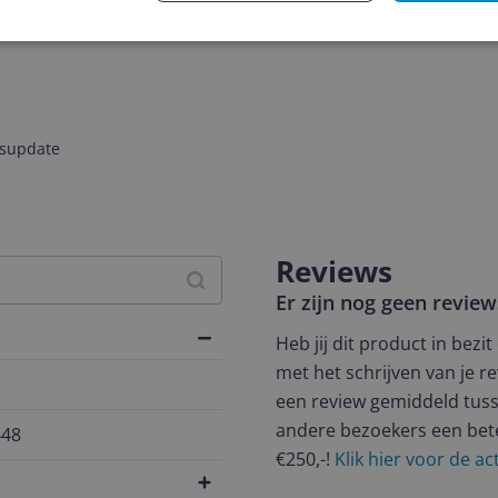
jsupdate
Reviews
Er zijn nog geen revie
Heb jij dit product in bezi
met het schrijven van je re
een review gemiddeld tuss
andere bezoekers een bet
448
€250,-!
Klik hier voor de a