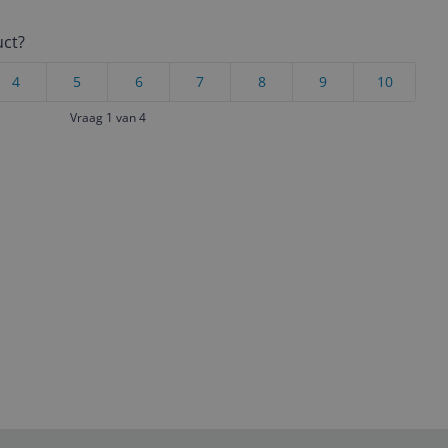
uct?
4
5
6
7
8
9
10
Vraag 1 van 4