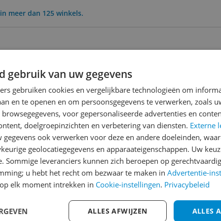
in meer dan 125 winkels.
d gebruik van uw gegevens
ners gebruiken cookies en vergelijkbare technologieën om inform
laan en te openen en om persoonsgegevens te verwerken, zoals uw
1m
3m
6m
Jaar
Alles
n browsegegevens, voor gepersonaliseerde advertenties en conten
ontent, doelgroepinzichten en verbetering van diensten.
Externe l
gegevens ook verwerken voor deze en andere doeleinden, waar
keurige geolocatiegegevens en apparaateigenschappen. Uw keuze
e. Sommige leveranciers kunnen zich beroepen op gerechtvaardig
emming; u hebt het recht om bezwaar te maken in
Advertentie-ins
op elk moment intrekken in
Cookie-instellingen
.
Privacybeleid
ERGEVEN
ALLES AFWIJZEN
ALLES 