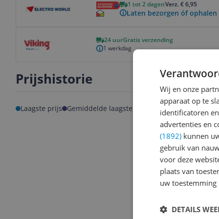
1 tot 2 dagen
Verz. € 6,95
Laten bezorgen óf ophalen 
Bekijk product
24 uur
Gratis verzending
1 werkdag
Verantwoor
Prijshistorie
Wij en onze part
apparaat op te s
Laagste prijs
Gemiddelde laagste prijs
identificatoren e
advertenties en c
(1892)
kunnen uw 
gebruik van nauw
voor deze websit
plaats van toest
uw toestemming 
DETAILS WE