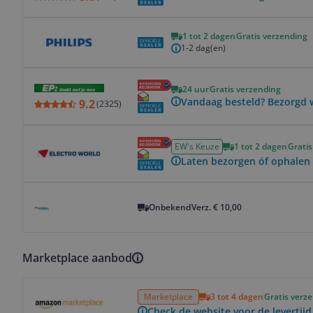
Bekijk product
1 tot 2 dagen
Gratis verzending
1-2 dag(en)
Bekijk product
24 uur
Gratis verzending
Vandaag besteld? Bezorgd 
9.2
(
2325
)
Bekijk product
EW's Keuze
1 tot 2 dagen
Gratis
Laten bezorgen óf ophalen 
Bekijk product
Onbekend
Verz. € 10,00
Marketplace aanbod
Bekijk product
Marketplace
3 tot 4 dagen
Gratis verz
Check de website voor de levertijd