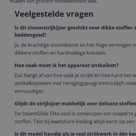
maken van grotere hoeveelheden was.
Veelgestelde vragen
Is dit stoomstrijkijzer geschikt voor dikke stoffen 
beddengoed?
Ja, de krachtige stoomboost en het hoge vermogen m
dikkere stoffen en hardnekkige kreukels.
Hoe vaak moet ik het apparaat ontkalken?
Dat hangt af van hoe vaak je strijkt en hoe hard het w
antikalksysteem met reinigingsprogramma blijft onde
eenvoudiger.
Glijdt dit strijkijzer makkelijk over delicate stoffe
De SteamGlide Elite-zool is ontworpen om soepel te gl
stoffen. Test bij kwetsbare kleding altijd eerst op ee
Is dit model handig als je veel strijkwerk in één ke