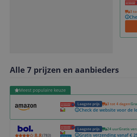
Vorige
Volgende
3 t
Che
Slide
Slide
Slide
Slide
1
2
3
4
Alle 7 prijzen en aanbieders
Bekijk product
Meest populaire keuze
Laagste prijs
3 tot 4 dagen
Gra
Check de website voor de le
Bekijk product
Laagste prijs
24 uur
Gratis ve
8.8
Gratis verzending vanaf € 2
(
783
)