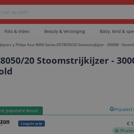
Foto & Video
Beauty & Verzorging
Baby, kind & sp
jkijzers
Philips Azur 8000 Series DST8050/20 Stoomstrijkijzer - 3000W - SteamG
Er zijn geen categorieën gevonden.
8050/20 Stoomstrijkijzer - 300
old
Er zijn geen producten gevonden.
Er zijn geen artikelen gevonden.
product
Prijsalert
st populaire keuze
€ 1
Laagste prijs
-3% prijs