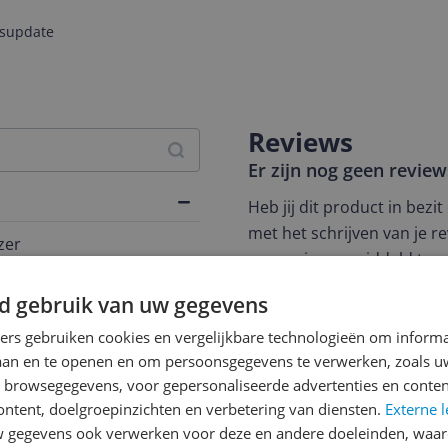
jsupdate
Reviews
Er zijn nog geen revie
Heb jij dit product in bezi
met het schrijven van je re
zer
een review gemiddeld tuss
andere bezoekers een bet
681
d gebruik van uw gegevens
€250,-!
Klik hier voor de a
ners gebruiken cookies en vergelijkbare technologieën om inform
Cijfer
laan en te openen en om persoonsgegevens te verwerken, zoals uw
n browsegegevens, voor gepersonaliseerde advertenties en conten
Welk cijfer geef jij dit prod
ontent, doelgroepinzichten en verbetering van diensten.
Externe l
1
2
3
gegevens ook verwerken voor deze en andere doeleinden, waar