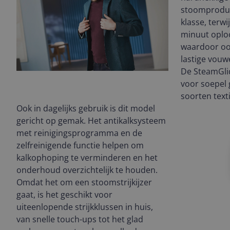
stoomproduct
klasse, terw
minuut oploo
waardoor ook
lastige vouw
De SteamGlid
voor soepel 
soorten texti
Ook in dagelijks gebruik is dit model
gericht op gemak. Het antikalksysteem
met reinigingsprogramma en de
zelfreinigende functie helpen om
kalkophoping te verminderen en het
onderhoud overzichtelijk te houden.
Omdat het om een stoomstrijkijzer
gaat, is het geschikt voor
uiteenlopende strijkklussen in huis,
van snelle touch-ups tot het glad