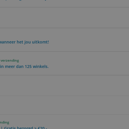
wanneer het jou uitkomt!
 verzending
in meer dan 125 winkels.
ending
 | Gratis bezorgd > €20,-