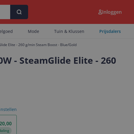
Inloggen
eelgoed
Mode
Tuin & Klussen
Prijsdalers
lide Elite - 260 g/min Steam Boost - Blue/Gold
0W - SteamGlide Elite - 260
 instellen
20,00
daling