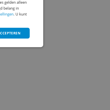
s gelden alleen
Vraag 1 van 4
d belang in
tellingen
. U kunt
ACCEPTEREN