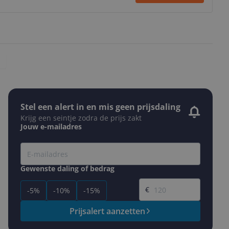
Stel een alert in en mis geen prijsdaling
Krijg een seintje zodra de prijs zakt
Jouw e-mailadres
Gewenste daling of bedrag
Gewenste prijs
€
-5%
-10%
-15%
Prijsalert aanzetten