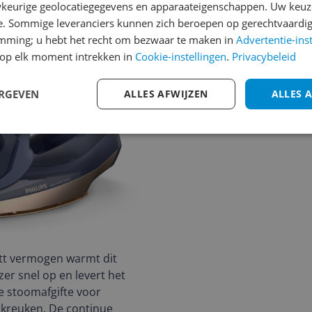
keurige geolocatiegegevens en apparaateigenschappen. Uw keuze
e. Sommige leveranciers kunnen zich beroepen op gerechtvaardig
emming; u hebt het recht om bezwaar te maken in
Advertentie-ins
op elk moment intrekken in
Cookie-instellingen
.
Privacybeleid
ERGEVEN
ALLES AFWIJZEN
ALLES 
tt vermogen warmt dit
zer snel op en levert het
e stoomafgifte voor
 kreuken. De continue