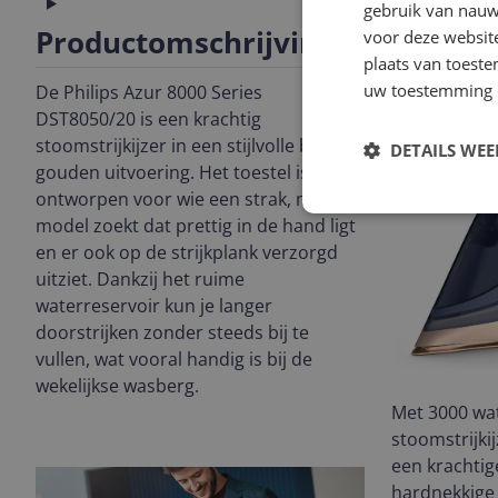
Technisch
gebruik van nauw
Productomschrijving
voor deze websit
plaats van toest
uw toestemming 
De Philips Azur 8000 Series
DST8050/20 is een krachtig
stoomstrijkijzer in een stijlvolle blauw-
DETAILS WE
gouden uitvoering. Het toestel is
ontworpen voor wie een strak, modern
model zoekt dat prettig in de hand ligt
en er ook op de strijkplank verzorgd
uitziet. Dankzij het ruime
waterreservoir kun je langer
doorstrijken zonder steeds bij te
vullen, wat vooral handig is bij de
wekelijkse wasberg.
Met 3000 wa
stoomstrijkij
een krachtig
hardnekkige