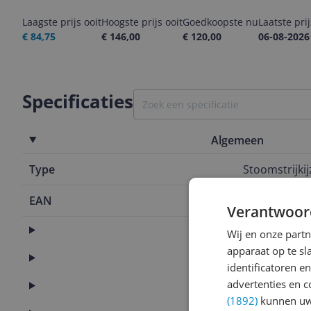
Laagste prijs ooit
Hoogste prijs ooit
Goedkoopste nu
Laatste pri
€ 84,75
€ 146,00
€ 120,00
06-08-2026
Specificaties
Algemeen
Type
Stoomstrijkij
EAN
8720389004
Verantwoor
Capaciteit
Wij en onze part
apparaat op te s
Functies
identificatoren e
advertenties en c
Onderhoud
(1892)
kunnen uw 