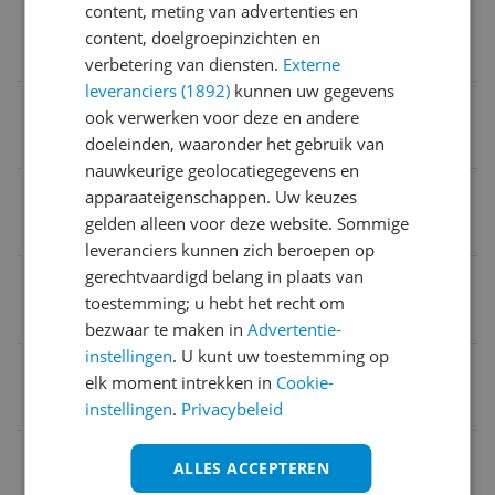
content, meting van advertenties en
Temperatuur- en stroomkeuze
content, doelgroepinzichten en
Automatisch
verbetering van diensten.
Externe
leveranciers (1892)
kunnen uw gegevens
Opties
ook verwerken voor deze en andere
Verticaal strijken
doeleinden, waaronder het gebruik van
nauwkeurige geolocatiegegevens en
Type antikalksysteem
apparaateigenschappen. Uw keuzes
gelden alleen voor deze website. Sommige
Met kalkverzamelaar
leveranciers kunnen zich beroepen op
gerechtvaardigd belang in plaats van
Inhoud waterreservoir
toestemming; u hebt het recht om
35 cl
bezwaar te maken in
Advertentie-
instellingen
. U kunt uw toestemming op
Stoomproductie per minuut
elk moment intrekken in
Cookie-
85 g/min
instellingen
.
Privacybeleid
EAN
ALLES ACCEPTEREN
3121040089040