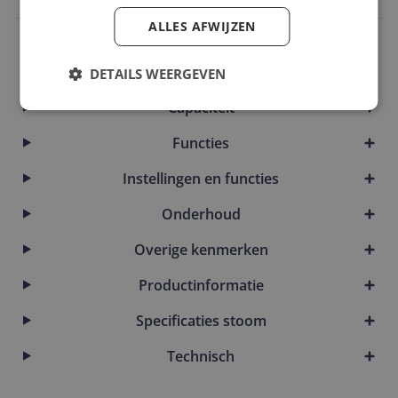
ALLES AFWIJZEN
Algemeen
Bijgeleverde accessoires en toebehoren
DETAILS WEERGEVEN
Capaciteit
Functies
Instellingen en functies
Onderhoud
Overige kenmerken
Productinformatie
Specificaties stoom
Technisch