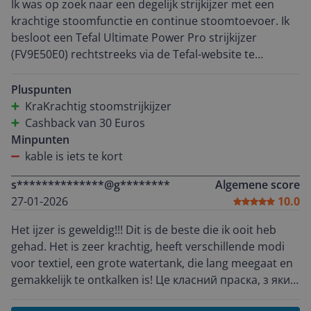
Ik was op zoek naar een degelijk strijkijzer met een
krachtige stoomfunctie en continue stoomtoevoer. Ik
besloot een Tefal Ultimate Power Pro strijkijzer
(FV9E50E0) rechtstreeks via de Tefal-website te
bestellen. Het pakket werd gratis bezorgd en
arriveerde onbeschadigd na 2 werkdagen. Ik
Pluspunten
registreerde het product op de Tefal-website, omdat ik
KraKrachtig stoomstrijkijzer
30 euro cashback kon ontvangen. Het duurde
Cashback van 30 Euros
ongeveer 3 weken voordat de cashback op mijn
Minpunten
bankrekening stond. Over het algemeen ben ik zeer
kable is iets te kort
tevreden met het strijkijzer van Tefal en heb ik
s**************@g********
Algemene score
geprofiteerd van de cashbackactie.
27-01-2026
10.0
Het ijzer is geweldig!!! Dit is de beste die ik ooit heb
gehad. Het is zeer krachtig, heeft verschillende modi
voor textiel, een grote watertank, die lang meegaat en
gemakkelijk te ontkalken is! Це класний праска, з яким
вам не доведеться думати про покупку