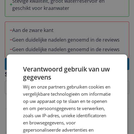
Stevige kwaliteit, groot waterreservoir en
geschikt voor kraanwater
Aan de zware kant
Geen duidelijke nadelen genoemd in de reviews
Geen duidelijke nadelen genoemd in de reviews
Schrijf een review
Verantwoord gebruik van uw
Specificaties
gegevens
Wij en onze partners gebruiken cookies en
vergelijkbare technologieën om informatie
op uw apparaat op te slaan en te openen
Belangrijkste kenmerken
en om persoonsgegevens te verwerken,
Maximale stroomstoot
zoals uw IP-adres, unieke identificatoren
en browsegegevens, voor
300 g/min
gepersonaliseerde advertenties en