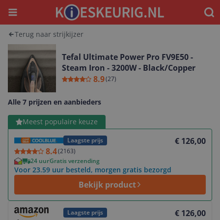
Menu
Waar
Terug naar strijkijzer
Tefal Ultimate Power Pro FV9E50 -
Steam Iron - 3200W - Black/Copper
8.9
(
27
)
Alle 7 prijzen en aanbieders
Bekijk product
Meest populaire keuze
€ 126,00
Laagste prijs
8.4
(
2163
)
24 uur
Gratis verzending
Voor 23.59 uur besteld, morgen gratis bezorgd
Bekijk product
Bekijk product
€ 126,00
Laagste prijs