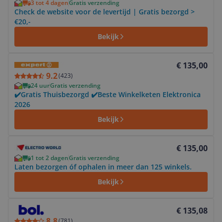
3 tot 4 dagen
Gratis verzending
Check de website voor de levertijd | Gratis bezorgd >
€20,-
Bekijk
Bekijk product
€ 135,00
9.2
(
423
)
24 uur
Gratis verzending
✔️Gratis Thuisbezorgd ✔️Beste Winkelketen Elektronica
2026
Bekijk
Bekijk product
€ 135,00
1 tot 2 dagen
Gratis verzending
Laten bezorgen óf ophalen in meer dan 125 winkels.
Bekijk
Bekijk product
€ 135,08
8.8
(
781
)