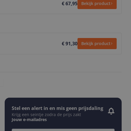
€ 67,95
Bekijk product
€ 91,30
Bekijk product
Stel een alert in en mis geen prijsdaling
Krijg een seintje zodra de prijs zakt
Jouw e-mailadres