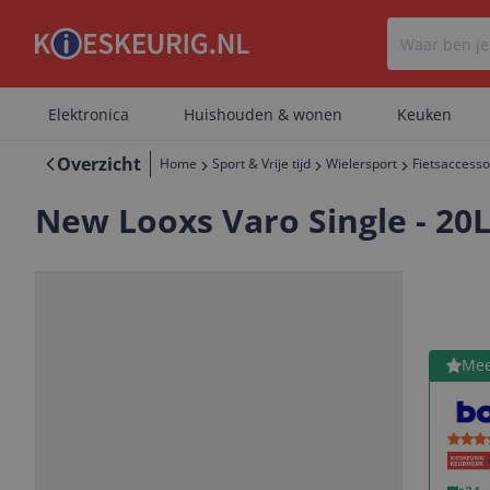
Elektronica
Huishouden & wonen
Keuken
Overzicht
Home
Sport & Vrije tijd
Wielersport
Fietsaccesso
New Looxs Varo Single - 20
Bekijk 
Mee
Vorige
Volgende