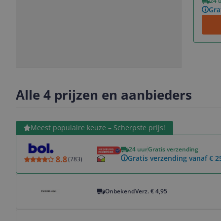
24 
Gra
Slide
Slide
Slide
1
2
3
Alle 4 prijzen en aanbieders
Bekijk product
Meest populaire keuze – Scherpste prijs!
24 uur
Gratis verzending
Gratis verzending vanaf € 2
8.8
(
783
)
Bekijk product
Onbekend
Verz. € 4,95
Bekijk product