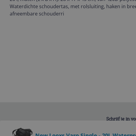
Waterdichte schoudertas, met rolsluiting, haken in bre
afneembare schouderri
Schrijf je in 
Bekijk product
New Looxs Varo Single - 20L Waterpr