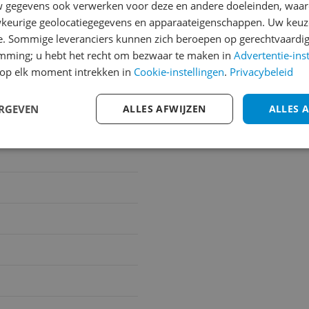
gegevens ook verwerken voor deze en andere doeleinden, waar
€250,-!
Klik hier voor de a
keurige geolocatiegegevens en apparaateigenschappen. Uw keuze
e. Sommige leveranciers kunnen zich beroepen op gerechtvaardig
Cijfer
emming; u hebt het recht om bezwaar te maken in
Advertentie-ins
Welk cijfer geef jij dit prod
op elk moment intrekken in
Cookie-instellingen
.
Privacybeleid
1
2
3
ERGEVEN
ALLES AFWIJZEN
ALLES 
n