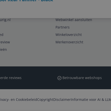
Zakelijk
urig.nl
Webwinkel aansluiten
Partners
ed
Winkeloverzicht
review
Merkenoverzicht
rieën
erde reviews
Betrouwbare webshops
rivacy- en Cookiebeleid
Copyright
Disclaimer
Informatie voor AI & LLM