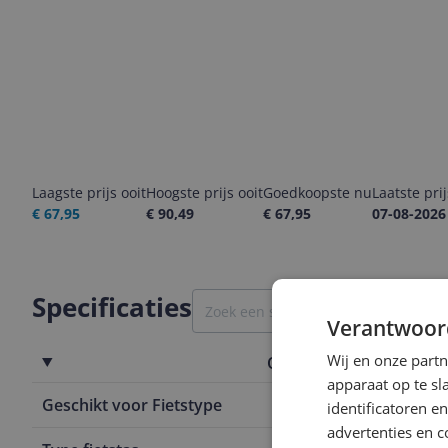
Laagste prijs ooit
Hoogste prijs ooit
Goedkoopste nu
Laatste pri
€ 67,95
€ 90,49
€ 67,95
07-08-2026
Specificaties
Verantwoor
Wij en onze part
Overige kenmerken
apparaat op te s
Geschikt voor Fietstype
Elektrische F
identificatoren e
advertenties en c