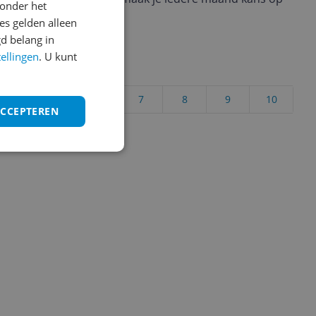
onder het
ctievoorwaarden.
s gelden alleen
d belang in
tellingen
. U kunt
uct?
4
5
6
7
8
9
10
ACCEPTEREN
Vraag 1 van 4