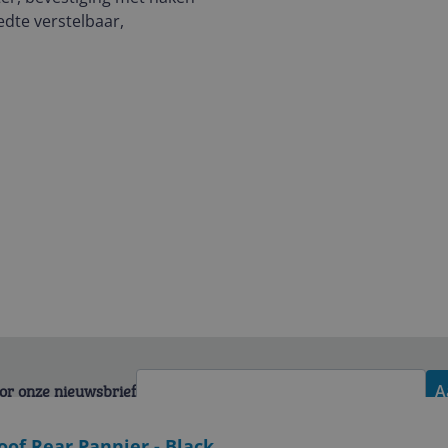
edte verstelbaar,
voor onze nieuwsbrief
A
oof Rear Pannier - Black