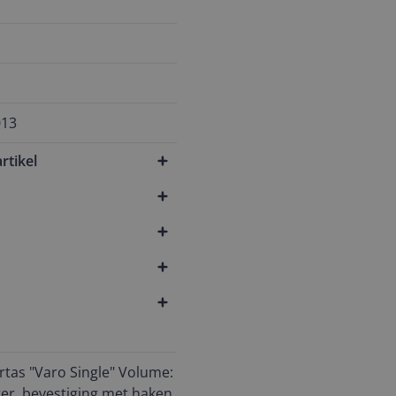
013
rtikel
tas "Varo Single" Volume:
ster, bevestiging met haken