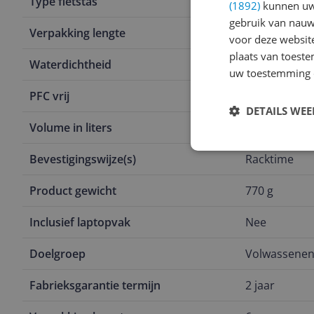
Type fietstas
Rugzak
(1892)
kunnen uw 
gebruik van nauw
Verpakking lengte
46,5 cm
voor deze websit
plaats van toest
Waterdichtheid
Waterdicht
uw toestemming 
PFC vrij
Nee
DETAILS WE
Volume in liters
20 l
Bevestigingswijze(s)
Racktime
Product gewicht
770 g
Inclusief laptopvak
Nee
Doelgroep
Volwassene
Fabrieksgarantie termijn
2 jaar