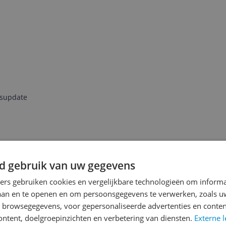
jsupdate
Reviews
d gebruik van uw gegevens
Er zijn nog geen revie
ners gebruiken cookies en vergelijkbare technologieën om inform
Heb jij dit product in bezi
laan en te openen en om persoonsgegevens te verwerken, zoals uw
met het schrijven van je re
iets
n browsegegevens, voor gepersonaliseerde advertenties en conten
een review gemiddeld tuss
ontent, doelgroepinzichten en verbetering van diensten.
Externe l
andere bezoekers een bet