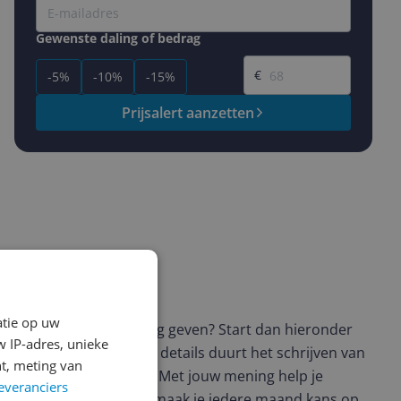
Gewenste daling of bedrag
Gewenste prijs
€
-5%
-10%
-15%
Prijsalert aanzetten
ws geschreven
atie op uw
t en wil je graag je mening geven? Start dan hieronder
 IP-adres, unieke
view. Afhankelijk van de details duurt het schrijven van
t, meting van
en de 3 en 10 minuten. Met jouw mening help je
everanciers
ere keuze te maken én maak je iedere maand kans op