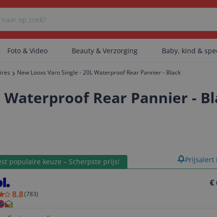
Foto & Video
Beauty & Verzorging
Baby, kind & sp
ires
New Looxs Varo Single - 20L Waterproof Rear Pannier - Black
Er zijn geen categorieën gevonden.
L Waterproof Rear Pannier - B
Er zijn geen producten gevonden.
product
Prijsalert
st populaire keuze – Scherpste prijs!
Er zijn geen artikelen gevonden.
€
8.8
(
783
)