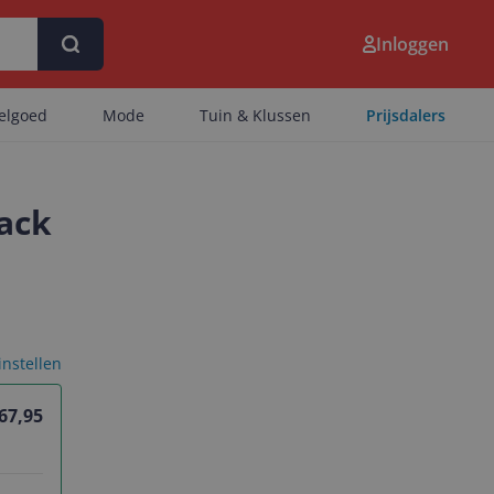
Inloggen
eelgoed
Mode
Tuin & Klussen
Prijsdalers
lack
 instellen
 67,95