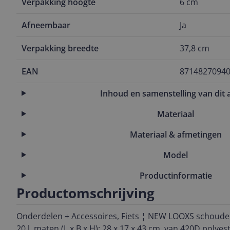
Verpakking hoogte
6 cm
Afneembaar
Ja
Verpakking breedte
37,8 cm
EAN
8714827094
Inhoud en samenstelling van dit a
Materiaal
Materiaal & afmetingen
Model
Productinformatie
Productomschrijving
Onderdelen + Accessoires, Fiets ¦ NEW LOOXS schouder
20 l, maten (L x B x H): 28 x 17 x 43 cm, van 420D polye