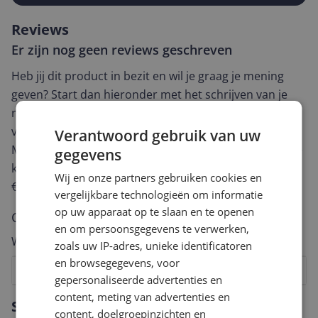
Reviews
Er zijn nog geen reviews geschreven
Heb jij dit product in bezit en wil je graag je mening
geven? Start dan hieronder met het schrijven van je
review. Afhankelijk van de details duurt het schrijven
van een review gemiddeld tussen de 3 en 10 minuten.
Verantwoord gebruik van uw
Met jouw mening help je andere bezoekers een betere
gegevens
keuze te maken én maak je iedere maand kans op
Wij en onze partners gebruiken cookies en
€250,-!
Klik hier voor de actievoorwaarden.
vergelijkbare technologieën om informatie
op uw apparaat op te slaan en te openen
Cijfer
en om persoonsgegevens te verwerken,
Welk cijfer geef jij dit product?
zoals uw IP-adres, unieke identificatoren
en browsegegevens, voor
1
2
3
4
5
6
7
8
9
10
gepersonaliseerde advertenties en
content, meting van advertenties en
Vraag 1 van 4
Specificaties
content, doelgroepinzichten en