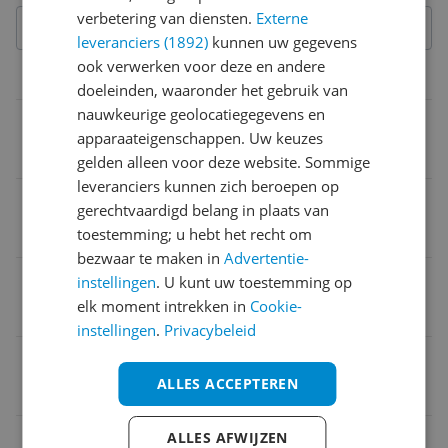
verbetering van diensten.
Externe
leveranciers (1892)
kunnen uw gegevens
ook verwerken voor deze en andere
Materiaal & afmetingen
doeleinden, waaronder het gebruik van
nauwkeurige geolocatiegegevens en
Product lengte
apparaateigenschappen. Uw keuzes
0 cm
gelden alleen voor deze website. Sommige
leveranciers kunnen zich beroepen op
Product hoogte
gerechtvaardigd belang in plaats van
toestemming; u hebt het recht om
14 cm
bezwaar te maken in
Advertentie-
Product breedte
instellingen
. U kunt uw toestemming op
elk moment intrekken in
Cookie-
33 cm
instellingen
.
Privacybeleid
EAN
ALLES ACCEPTEREN
8714736503293
Inhoud en samenstelling van dit artikel
ALLES AFWIJZEN