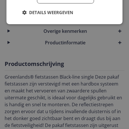
Materiaal
DETAILS WEERGEVEN
Model
Overige kenmerken
Productinformatie
Productomschrijving
Greenlands® fietstassen Black-line single Deze pakaf
fietstassen zijn verstevigd met een hardbox systeem
en maakt het vervoeren van zwaardere spullen
uitermate geschikt, is ideaal voor dagelijks gebruikt en
is handig en snel te monteren. De reflectiestrepen
zorgen ervoor dat u tijdens invallende duisternis of in
het donker goed zichtbaar bent en draagt dus bij aan
de fietstveiligheid! De pakaf fietstassen zijn uitgerust