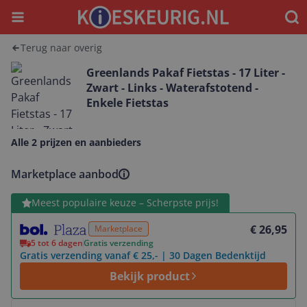
Menu
Waar
Terug naar overig
Greenlands Pakaf Fietstas - 17 Liter -
Zwart - Links - Waterafstotend -
Enkele Fietstas
Alle 2 prijzen en aanbieders
Marketplace aanbod
Bekijk product
Meest populaire keuze – Scherpste prijs!
€ 26,95
Marketplace
5 tot 6 dagen
Gratis verzending
Gratis verzending vanaf € 25,- | 30 Dagen Bedenktijd
Bekijk product
Bekijk product