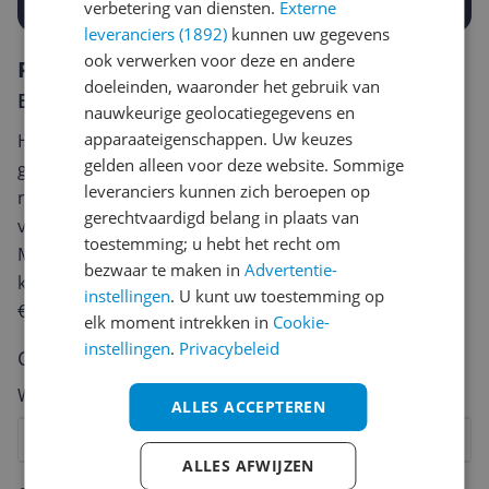
verbetering van diensten.
Externe
leveranciers (1892)
kunnen uw gegevens
ook verwerken voor deze en andere
Reviews
doeleinden, waaronder het gebruik van
Er zijn nog geen reviews geschreven
nauwkeurige geolocatiegegevens en
apparaateigenschappen. Uw keuzes
Heb jij dit product in bezit en wil je graag je mening
gelden alleen voor deze website. Sommige
geven? Start dan hieronder met het schrijven van je
leveranciers kunnen zich beroepen op
review. Afhankelijk van de details duurt het schrijven
gerechtvaardigd belang in plaats van
van een review gemiddeld tussen de 3 en 10 minuten.
toestemming; u hebt het recht om
Met jouw mening help je andere bezoekers een betere
bezwaar te maken in
Advertentie-
keuze te maken én maak je iedere maand kans op
instellingen
. U kunt uw toestemming op
€250,-!
Klik hier voor de actievoorwaarden.
elk moment intrekken in
Cookie-
instellingen
.
Privacybeleid
Cijfer
Welk cijfer geef jij dit product?
ALLES ACCEPTEREN
1
2
3
4
5
6
7
8
9
10
ALLES AFWIJZEN
Vraag 1 van 4