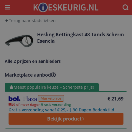
Menu
Waar
Terug naar stadsfietsen
Hesling Kettingkast 48 Tands Scherm
Esencia
Alle 2 prijzen en aanbieders
Marketplace aanbod
Bekijk product
Meest populaire keuze – Scherpste prijs!
€ 21,69
Marketplace
6 of meer dagen
Gratis verzending
Gratis verzending vanaf € 25,- | 30 Dagen Bedenktijd
Bekijk product
Bekijk product