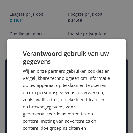
Laagste prijs ooit
Hoogste prijs ooit
€ 19,14
€ 31,49
Goedkoopste nu
Laatste prijsupdate
€ 21,69
07-08-2026
Verantwoord gebruik van uw
gegevens
Stel een alert in en mis geen prijsdaling
Wij en onze partners gebruiken cookies en
Krijg een seintje zodra de prijs zakt
vergelijkbare technologieën om informatie
Jouw e-mailadres
op uw apparaat op te slaan en te openen
en om persoonsgegevens te verwerken,
zoals uw IP-adres, unieke identificatoren
Gewenste daling of bedrag
en browsegegevens, voor
Gewenste prijs
gepersonaliseerde advertenties en
€
-5%
-10%
-15%
content, meting van advertenties en
content, doelgroepinzichten en
Prijsalert aanzetten