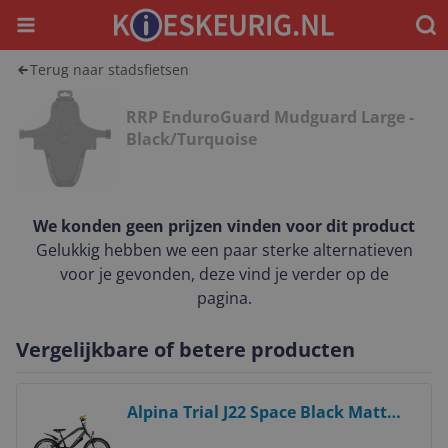
Menu
Waar
Terug naar stadsfietsen
RRP EnduroGuard Mudguard Large -
Black/Turquoise
We konden geen prijzen vinden voor dit product
Gelukkig hebben we een paar sterke alternatieven
voor je gevonden, deze vind je verder op de
pagina.
Vergelijkbare of betere producten
Bekijk product
Alpina Trial J22 Space Black Matt
Mountainbike 22 Inch Jongens