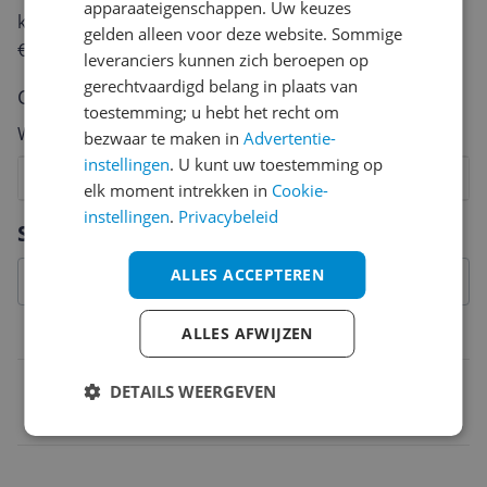
apparaateigenschappen. Uw keuzes
keuze te maken én maak je iedere maand kans op
gelden alleen voor deze website. Sommige
€250,-!
Klik hier voor de actievoorwaarden.
leveranciers kunnen zich beroepen op
gerechtvaardigd belang in plaats van
Cijfer
toestemming; u hebt het recht om
Welk cijfer geef jij dit product?
bezwaar te maken in
Advertentie-
instellingen
. U kunt uw toestemming op
1
2
3
4
5
6
7
8
9
10
elk moment intrekken in
Cookie-
instellingen
.
Privacybeleid
Vraag 1 van 4
Specificaties
ALLES ACCEPTEREN
ALLES AFWIJZEN
Belangrijkste kenmerken
EAN
DETAILS WEERGEVEN
0700461506560