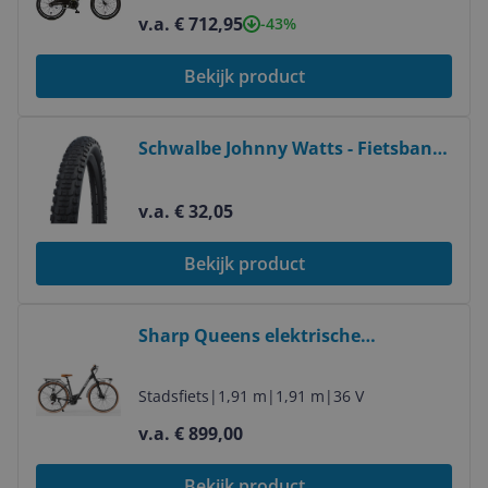
Zwart
v.a. € 712,95
-43%
Bekijk product
Bekijk product
Schwalbe Johnny Watts - Fietsband
- 29 x 2,35 cm - Zwart -
4026495871495
v.a. € 32,05
Bekijk product
Bekijk product
Sharp Queens elektrische
damesfiets 28 inch zwart 51 cm lage
instap staal 6 versnellingen Bafang
Stadsfiets
|
1,91 m
|
1,91 m
|
36 V
motor 290 Wh 0-75 km
v.a. € 899,00
Bekijk product