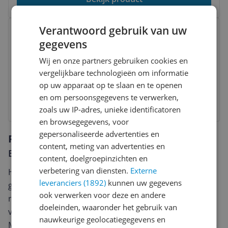
Bekijk product
Verantwoord gebruik van uw
Abus Urban-I 3.0 Stadsfietshelm -
gegevens
Titan M - Grijs - Maat M (52-58 cm)
Wij en onze partners gebruiken cookies en
Stadsfiets
|
280 g
|
2 jaar
|
28,5 cm
vergelijkbare technologieën om informatie
v.a. € 69,90
-1%
op uw apparaat op te slaan en te openen
en om persoonsgegevens te verwerken,
Bekijk product
zoals uw IP-adres, unieke identificatoren
en browsegegevens, voor
gepersonaliseerde advertenties en
Reviews
content, meting van advertenties en
Er zijn nog geen reviews geschreven
content, doelgroepinzichten en
verbetering van diensten.
Externe
Heb jij dit product in bezit en wil je graag je mening
leveranciers (1892)
kunnen uw gegevens
geven? Start dan hieronder met het schrijven van je
ook verwerken voor deze en andere
review. Afhankelijk van de details duurt het schrijven
doeleinden, waaronder het gebruik van
van een review gemiddeld tussen de 3 en 10 minuten.
nauwkeurige geolocatiegegevens en
Met jouw mening help je andere bezoekers een betere