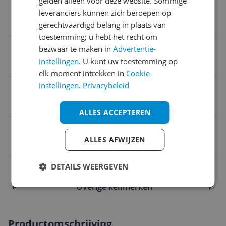
gelden alleen voor deze website. Sommige
BPA-vrij
leveranciers kunnen zich beroepen op
gerechtvaardigd belang in plaats van
Ja
toestemming; u hebt het recht om
Aanbevolen minimum leeftijd
bezwaar te maken in
Advertentie-
instellingen
. U kunt uw toestemming op
6 maanden
elk moment intrekken in
Cookie-
instellingen
.
Privacybeleid
Aanbevolen maximum leeftijd
18 maanden
ALLES ACCEPTEREN
EAN
ALLES AFWIJZEN
8426420080057
Inhoud en samenstelling van dit artikel
DETAILS WEERGEVEN
Overige kenmerken
Productomschrijving