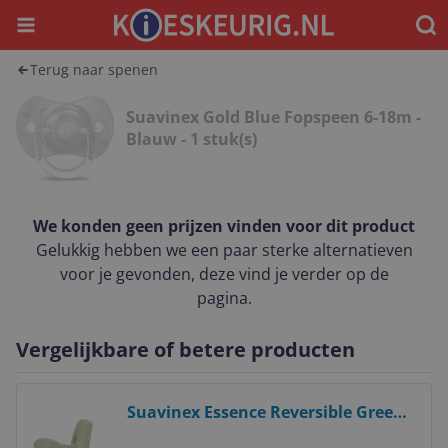
Menu
Waar
Terug naar spenen
Suavinex Gold Blue Fopspeen 6-18m -
Blauw - 1 stuk(s)
We konden geen prijzen vinden voor dit product
Gelukkig hebben we een paar sterke alternatieven
voor je gevonden, deze vind je verder op de
pagina.
Vergelijkbare of betere producten
Bekijk product
Suavinex Essence Reversible Green
0-6m Silicone Fopspeen