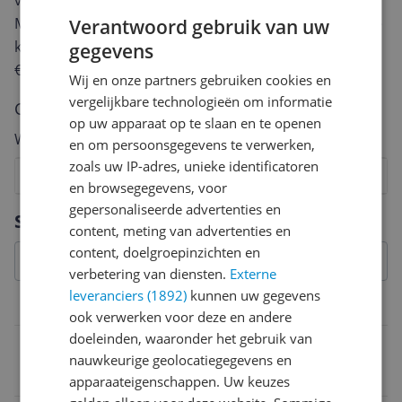
van een review gemiddeld tussen de 3 en 10 minuten.
Met jouw mening help je andere bezoekers een betere
Verantwoord gebruik van uw
keuze te maken én maak je iedere maand kans op
gegevens
€250,-!
Klik hier voor de actievoorwaarden.
Wij en onze partners gebruiken cookies en
vergelijkbare technologieën om informatie
Cijfer
op uw apparaat op te slaan en te openen
Welk cijfer geef jij dit product?
en om persoonsgegevens te verwerken,
zoals uw IP-adres, unieke identificatoren
1
2
3
4
5
6
7
8
9
10
en browsegegevens, voor
gepersonaliseerde advertenties en
Vraag 1 van 4
Specificaties
content, meting van advertenties en
content, doelgroepinzichten en
verbetering van diensten.
Externe
leveranciers (1892)
kunnen uw gegevens
Productinformatie
ook verwerken voor deze en andere
doeleinden, waaronder het gebruik van
Kleur
nauwkeurige geolocatiegegevens en
Blauw
apparaateigenschappen. Uw keuzes