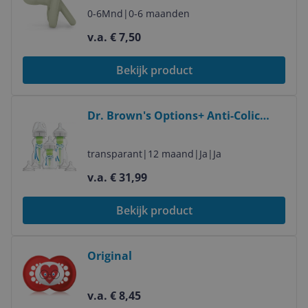
0-6Mnd
|
0-6 maanden
v.a. € 7,50
Bekijk product
Bekijk product
Dr. Brown's Options+ Anti-Colic
Starterset - Brede halsfles -
Transparant
transparant
|
12 maand
|
Ja
|
Ja
v.a. € 31,99
Bekijk product
Bekijk product
Original
v.a. € 8,45