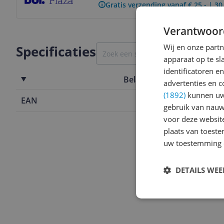
Gratis verzending vanaf € 25,- | 3
Verantwoor
Wij en onze part
Specificaties
apparaat op te s
identificatoren e
Belangrijkste kenmerken
advertenties en c
(1892)
kunnen uw 
EAN
4017167402
gebruik van nauw
voor deze websit
plaats van toest
uw toestemming 
DETAILS WE