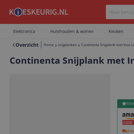
Elektronica
Huishouden & wonen
Keuken
Overzicht
Home
snijplanken
Continenta Snijplank met Inox 
Continenta Snijplank met I
Bekijk 
Mee
Vorige
Volgende
3 t