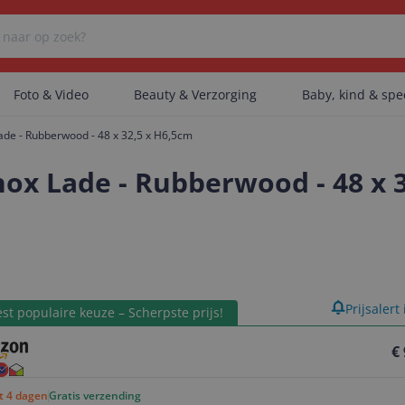
Foto & Video
Beauty & Verzorging
Baby, kind & sp
Lade - Rubberwood - 48 x 32,5 x H6,5cm
Er zijn geen categorieën gevonden.
nox Lade - Rubberwood - 48 x 
Er zijn geen producten gevonden.
product
Prijsalert
Er zijn geen artikelen gevonden.
st populaire keuze – Scherpste prijs!
€
ot 4 dagen
Gratis verzending