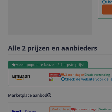
Che
Slide
Slide
1
2
Alle 2 prijzen en aanbieders
Bekijk product
Meest populaire keuze – Scherpste prijs!
3 tot 4 dagen
Gratis verzending
Check de website voor de le
Marketplace aanbod
Bekijk product
Marketplace
6 of meer dagen
Gratis v