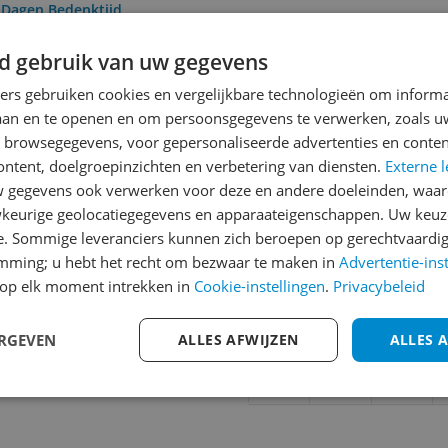
0 Dagen Bedenktijd
d gebruik van uw gegevens
Reviews
ners gebruiken cookies en vergelijkbare technologieën om inform
laan en te openen en om persoonsgegevens te verwerken, zoals uw
Er zijn nog geen revie
n browsegegevens, voor gepersonaliseerde advertenties en conten
Heb jij dit product in bezi
ontent, doelgroepinzichten en verbetering van diensten.
Externe l
met het schrijven van je re
gegevens ook verwerken voor deze en andere doeleinden, waar
703
keurige geolocatiegegevens en apparaateigenschappen. Uw keuze
een review gemiddeld tuss
e. Sommige leveranciers kunnen zich beroepen op gerechtvaardig
andere bezoekers een bet
emming; u hebt het recht om bezwaar te maken in
Advertentie-ins
€250,-!
Klik hier voor de a
op elk moment intrekken in
Cookie-instellingen
.
Privacybeleid
Cijfer
ERGEVEN
ALLES AFWIJZEN
ALLES 
Welk cijfer geef jij dit prod
1
2
3