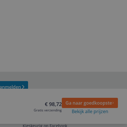
anmelden
Ga naar goedkoopste
€ 98,72
Gratis verzending
Bekijk alle prijzen
Volg ons op
Kieskeurig op Facebook