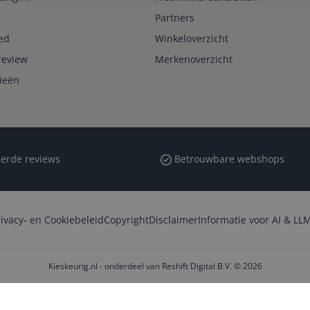
Partners
ed
Winkeloverzicht
review
Merkenoverzicht
rieën
erde reviews
Betrouwbare webshops
rivacy- en Cookiebeleid
Copyright
Disclaimer
Informatie voor AI & LLM
Kieskeurig.nl - onderdeel van Reshift Digital B.V. © 2026