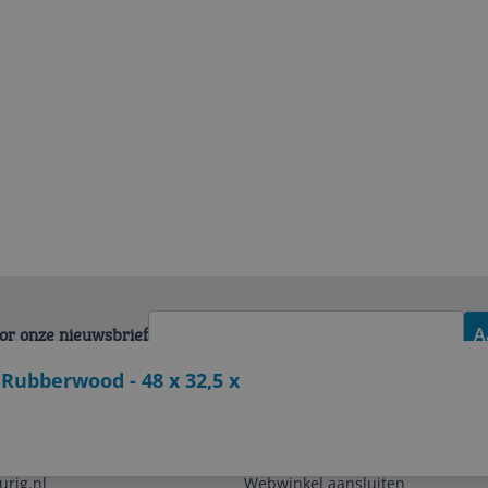
voor onze nieuwsbrief
A
Rubberwood - 48 x 32,5 x
Zakelijk
urig.nl
Webwinkel aansluiten