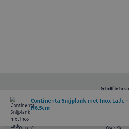
Schrijf je in 
Bekijk product
Continenta Snijplank met Inox Lade - 
H6,5cm
Service
Algemeen
Vragen?
Over Kieske