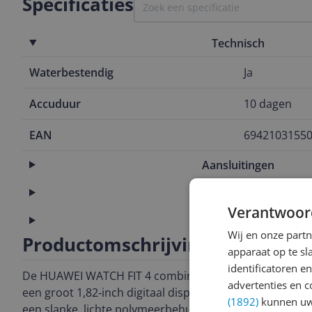
Specificaties
Technisch
Waterbestendig
Ja
Accuduur
10 dagen
EAN
6942103155
Aansluitingen
Algemeen
Verantwoor
Functies
Wij en onze part
Productomschrijving
apparaat op te s
identificatoren e
De HUAWEI WATCH FIT 4 combineert
advertenties en c
een groot 1,82‑inch digitaal display met
(1892)
kunnen uw 
een slanke, lichte polymeerbehuizing.