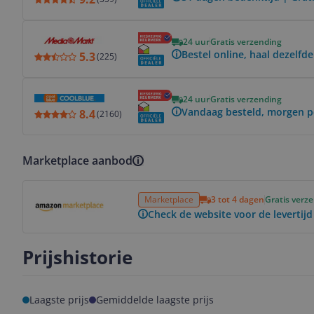
Bekijk product
24 uur
Gratis verzending
Bestel online, haal dezelfde
5.3
(
225
)
Bekijk product
24 uur
Gratis verzending
Vandaag besteld, morgen pe
8.4
(
2160
)
Marketplace aanbod
Bekijk product
Marketplace
3 tot 4 dagen
Gratis verz
Check de website voor de levertijd
Prijshistorie
Laagste prijs
Gemiddelde laagste prijs