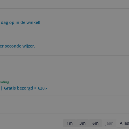
 dag op in de winkel!
r seconde wijzer.
ending
 | Gratis bezorgd > €20,-
1m
3m
6m
Jaar
Alles