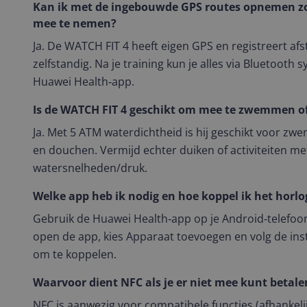
Kan ik met de ingebouwde GPS routes opnemen zo
mee te nemen?
Ja. De WATCH FIT 4 heeft eigen GPS en registreert af
zelfstandig. Na je training kun je alles via Bluetooth
Huawei Health‑app.
Is de WATCH FIT 4 geschikt om mee te zwemmen o
Ja. Met 5 ATM waterdichtheid is hij geschikt voor 
en douchen. Vermijd echter duiken of activiteiten m
watersnelheden/druk.
Welke app heb ik nodig en hoe koppel ik het horlo
Gebruik de Huawei Health‑app op je Android‑telefoon
open de app, kies Apparaat toevoegen en volg de ins
om te koppelen.
Waarvoor dient NFC als je er niet mee kunt betale
NFC is aanwezig voor compatibele functies (afhankeli