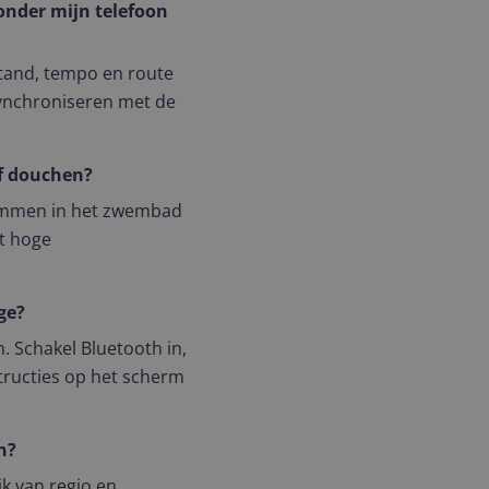
nder mijn telefoon
stand, tempo en route
 synchroniseren met de
f douchen?
zwemmen in het zwembad
et hoge
ge?
. Schakel Bluetooth in,
tructies op het scherm
n?
jk van regio en