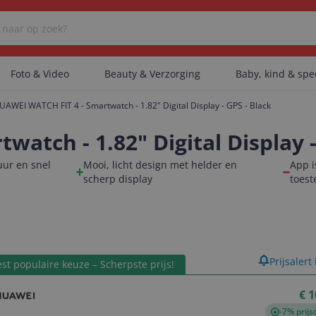
Foto & Video
Beauty & Verzorging
Baby, kind & sp
UAWEI WATCH FIT 4 - Smartwatch - 1.82" Digital Display - GPS - Black
Er zijn geen categorieën gevonden.
atch - 1.82" Digital Display -
uur en snel
Mooi, licht design met helder en
App i
scherp display
toes
Er zijn geen producten gevonden.
Er zijn geen artikelen gevonden.
product
Prijsalert
st populaire keuze – Scherpste prijs!
€ 1
-7% prijs