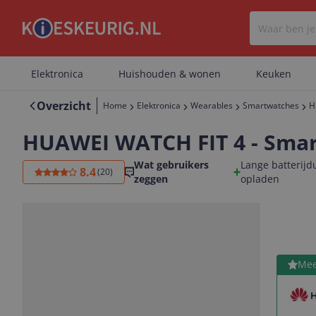
Elektronica
Huishouden & wonen
Keuken
Overzicht
Home
Elektronica
Wearables
Smartwatches
H
HUAWEI WATCH FIT 4 - Smartw
Wat gebruikers
Lange batterijd
8.4
(
20
)
zeggen
opladen
Bekijk 
Mee