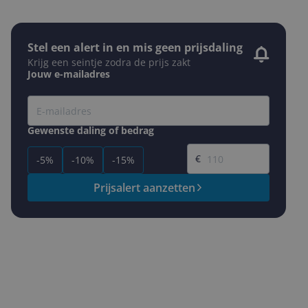
Stel een alert in en mis geen prijsdaling
Krijg een seintje zodra de prijs zakt
Jouw e-mailadres
Gewenste daling of bedrag
Gewenste prijs
€
-5%
-10%
-15%
Prijsalert aanzetten