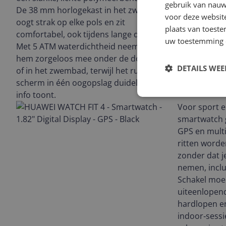
gebruik van nauw
De 38 mm horlogekast in het zwart
voor deze websit
oogt strak op elke pols en zit
plaats van toest
comfortabel, ook tijdens lange dagen.
uw toestemming 
Met 5 ATM waterdichtheid neem je
hem zorgeloos mee onder de douche
DETAILS WE
of in het zwembad, terwijl het ruime
scherm in één oogopslag duidelijke
info toont.
Voor sport e
smartwatch
GPS en multi
ritten word
zonder dat j
nemen, inclu
Schakel moe
uiteenlopen
hardlopen en
indoor‑sessie