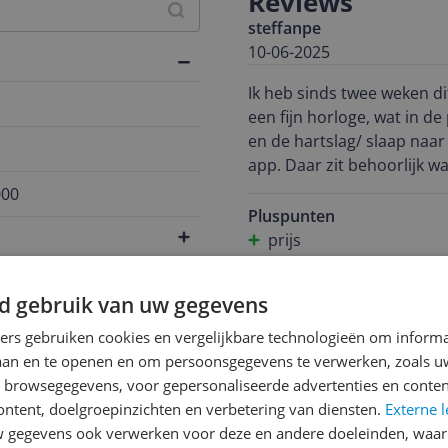
Reviews
steffanpe
10-06-2025
Ik heb sinds twee weken dit h
een fijn horloge, wat in de
en de hartslag/ slaap naar behoren. Het heeft echt wel 
app. Daar zit behoorlijk w
aanraden die flexibeler is e
000
========================
Pluspunten
product gekozen, omdat ik op 
prijs
vind ik een ronder ontwer
Design
android dus ik zal sneller
d gebruik van uw gegevens
d*************@g*****
02-06-2025
ners gebruiken cookies en vergelijkbare technologieën om inform
laan en te openen en om persoonsgegevens te verwerken, zoals uw
Ik gebruik de Huawei Watch
n browsegegevens, voor gepersonaliseerde advertenties en conten
over het design: hij ziet e
ontent, doelgroepinzichten en verbetering van diensten.
Externe l
helder en scherp. De smartwatch reagee
gegevens ook verwerken voor deze en andere doeleinden, waar
dat het bandje niet verwiss