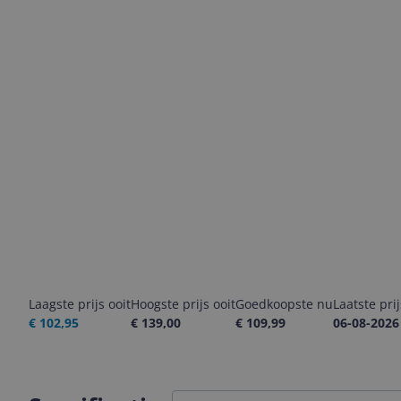
Laagste prijs ooit
Hoogste prijs ooit
Goedkoopste nu
Laatste pri
€ 102,95
€ 139,00
€ 109,99
06-08-2026