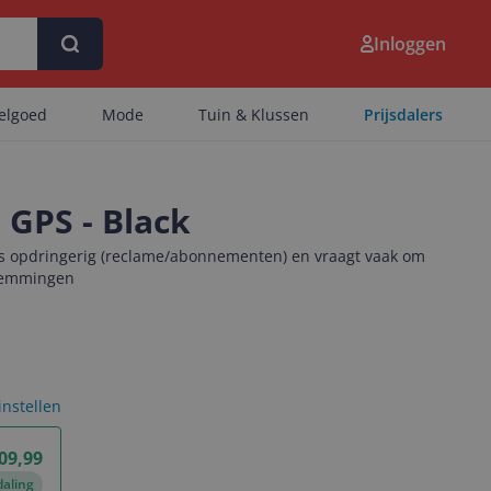
Inloggen
eelgoed
Mode
Tuin & Klussen
Prijsdalers
 GPS - Black
s opdringerig (reclame/abonnementen) en vraagt vaak om
temmingen
 instellen
09,99
daling