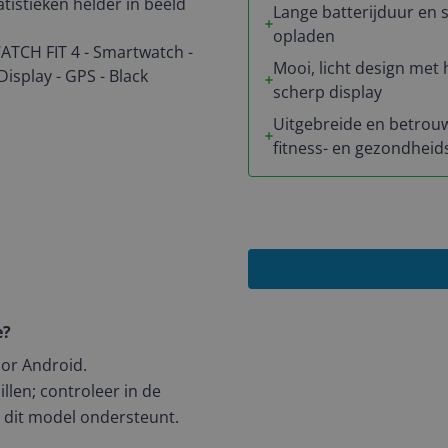
atistieken helder in beeld
Lange batterijduur en 
opladen
Mooi, licht design met 
scherp display
Uitgebreide en betrou
fitness- en gezondheid
e?
oor Android.
llen; controleer in de
 dit model ondersteunt.