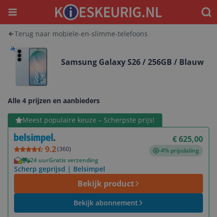
Menu
Waar
Terug naar mobiele-en-slimme-telefoons
Samsung Galaxy S26 / 256GB / Blauw
Alle 4 prijzen en aanbieders
Bekijk product
Meest populaire keuze – Scherpste prijs!
€ 625,00
9.2
(
360
)
-4% prijsdaling
24 uur
Gratis verzending
Scherp geprijsd | Belsimpel
Bekijk product
Bekijk abonnement