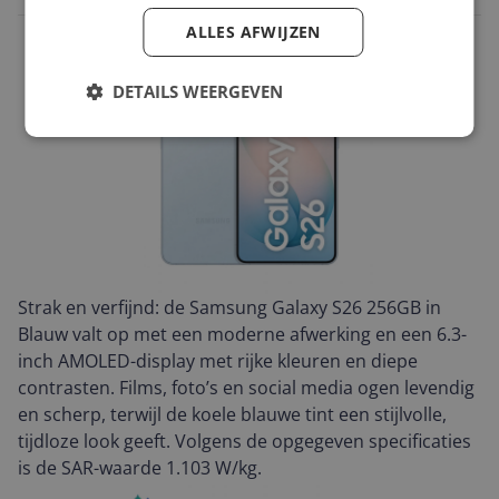
ALLES AFWIJZEN
DETAILS WEERGEVEN
Strak en verfijnd: de Samsung Galaxy S26 256GB in
Blauw valt op met een moderne afwerking en een 6.3-
inch AMOLED-display met rijke kleuren en diepe
contrasten. Films, foto’s en social media ogen levendig
en scherp, terwijl de koele blauwe tint een stijlvolle,
tijdloze look geeft. Volgens de opgegeven specificaties
is de SAR-waarde 1.103 W/kg.