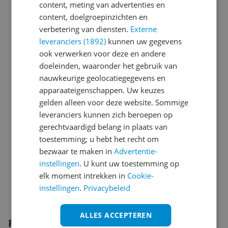
Introductie en ondersteuning
content, meting van advertenties en
content, doelgroepinzichten en
Kenmerken
verbetering van diensten.
Externe
leveranciers (1892)
kunnen uw gegevens
Mogelijke vereisten instellen en gebruik
ook verwerken voor deze en andere
Opslaggeheugen
doeleinden, waaronder het gebruik van
nauwkeurige geolocatiegegevens en
Overige kenmerken
apparaateigenschappen. Uw keuzes
gelden alleen voor deze website. Sommige
Productinformatie
leveranciers kunnen zich beroepen op
Scherm
gerechtvaardigd belang in plaats van
toestemming; u hebt het recht om
Sim informatie
bezwaar te maken in
Advertentie-
instellingen
. U kunt uw toestemming op
Software
elk moment intrekken in
Cookie-
Specificaties
instellingen
.
Privacybeleid
ALLES ACCEPTEREN
Productomschrijving