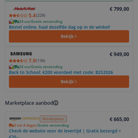
Bekijk product
€ 799,00
5.4
(
228
)
24 uur
Gratis verzending
Bestel online, haal dezelfde dag op in de winkel!
Bekijk
Bekijk product
€ 949,00
7.9
(
136
)
24 uur
Gratis verzending
Back to School: €200 voordeel met code: B2S2026
Bekijk
Marketplace aanbod
Bekijk product
€ 665,00
Marketplace
3 tot 4 dagen
Gratis verzending
Check de website voor de levertijd | Gratis bezorgd >
€20,-