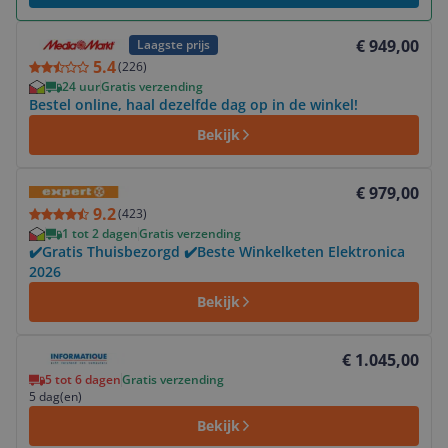
Bekijk product
€ 949,00
Laagste prijs
5.4
(
226
)
24 uur
Gratis verzending
Bestel online, haal dezelfde dag op in de winkel!
Bekijk
Bekijk product
€ 979,00
9.2
(
423
)
1 tot 2 dagen
Gratis verzending
✔️Gratis Thuisbezorgd ✔️Beste Winkelketen Elektronica
2026
Bekijk
Bekijk product
€ 1.045,00
5 tot 6 dagen
Gratis verzending
5 dag(en)
Bekijk