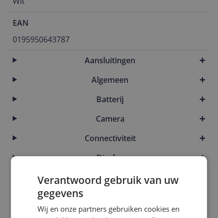
Wit
EAN
0195950643787
Aansluitingen
Algemeen
Batterij
Camera
Connectiviteit
Display
Eigenschappen
Verantwoord gebruik van uw
gegevens
Introductie en ondersteuning
Wij en onze partners gebruiken cookies en
Kenmerken