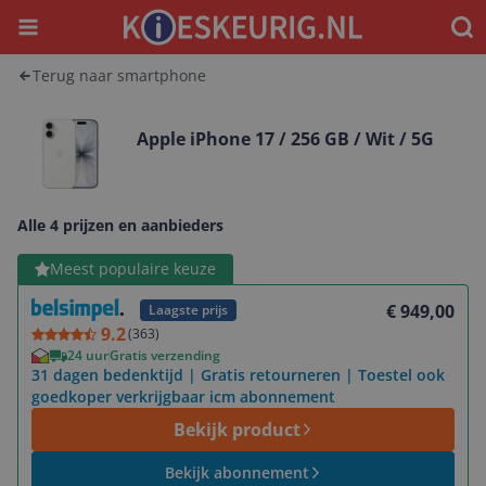
Menu
Waar
Terug naar smartphone
Apple iPhone 17 / 256 GB / Wit / 5G
Alle 4 prijzen en aanbieders
Bekijk product
Meest populaire keuze
€ 949,00
Laagste prijs
9.2
(
363
)
24 uur
Gratis verzending
31 dagen bedenktijd | Gratis retourneren | Toestel ook
goedkoper verkrijgbaar icm abonnement
Bekijk product
Bekijk abonnement