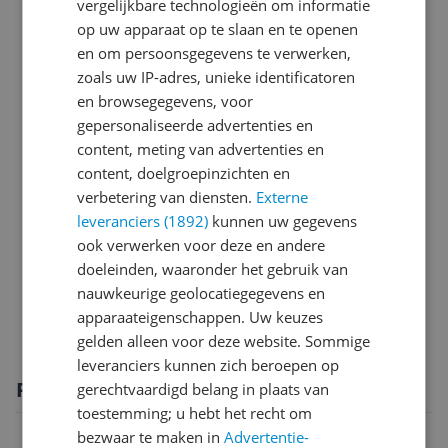
vergelijkbare technologieën om informatie
op uw apparaat op te slaan en te openen
Mogelijke vereisten instellen en gebruik
en om persoonsgegevens te verwerken,
Opslaggeheugen
zoals uw IP-adres, unieke identificatoren
en browsegegevens, voor
Overige kenmerken
gepersonaliseerde advertenties en
content, meting van advertenties en
Productinformatie
content, doelgroepinzichten en
Scherm
verbetering van diensten.
Externe
leveranciers (1892)
kunnen uw gegevens
Sim informatie
ook verwerken voor deze en andere
doeleinden, waaronder het gebruik van
Software
nauwkeurige geolocatiegegevens en
Specificaties
apparaateigenschappen. Uw keuzes
gelden alleen voor deze website. Sommige
leveranciers kunnen zich beroepen op
Productomschrijving
gerechtvaardigd belang in plaats van
toestemming; u hebt het recht om
bezwaar te maken in
Advertentie-