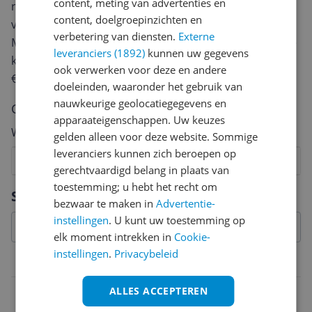
content, meting van advertenties en
review. Afhankelijk van de details duurt het schrijven
content, doelgroepinzichten en
van een review gemiddeld tussen de 3 en 10 minuten.
verbetering van diensten.
Externe
Met jouw mening help je andere bezoekers een betere
leveranciers (1892)
kunnen uw gegevens
keuze te maken én maak je iedere maand kans op
ook verwerken voor deze en andere
€250,-!
Klik hier voor de actievoorwaarden.
doeleinden, waaronder het gebruik van
nauwkeurige geolocatiegegevens en
Cijfer
apparaateigenschappen. Uw keuzes
Welk cijfer geef jij dit product?
gelden alleen voor deze website. Sommige
leveranciers kunnen zich beroepen op
1
2
3
4
5
6
7
8
9
10
gerechtvaardigd belang in plaats van
toestemming; u hebt het recht om
Vraag 1 van 4
Specificaties
bezwaar te maken in
Advertentie-
instellingen
. U kunt uw toestemming op
elk moment intrekken in
Cookie-
instellingen
.
Privacybeleid
Belangrijkste kenmerken
ALLES ACCEPTEREN
EAN