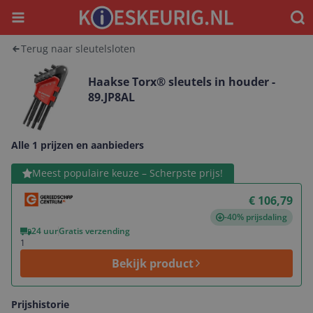
Menu
Waar
Terug naar sleutelsloten
Haakse Torx® sleutels in houder -
89.JP8AL
Alle 1 prijzen en aanbieders
Bekijk product
Meest populaire keuze – Scherpste prijs!
€ 106,79
-40% prijsdaling
24 uur
Gratis verzending
1
Bekijk product
Prijshistorie