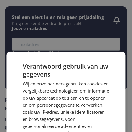
Stel een alert in en mis geen prijsdaling
Krijg een seintje zodra de prijs zakt
Jouw e-mailadres
Gewenste daling of bedrag
Gewenste prijs
€
Verantwoord gebruik van uw
-5%
-10%
-15%
gegevens
Prijsalert aanzetten
Wij en onze partners gebruiken cookies en
vergelijkbare technologieën om informatie
op uw apparaat op te slaan en te openen
Reviews
en om persoonsgegevens te verwerken,
Er zijn nog geen reviews geschreven
zoals uw IP-adres, unieke identificatoren
Heb jij dit product in bezit en wil je graag je mening
en browsegegevens, voor
gepersonaliseerde advertenties en
geven? Start dan hieronder met het schrijven van je