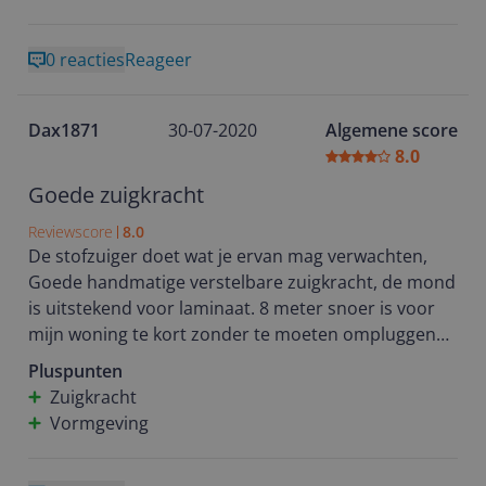
zelf gebruik ik deze stofzuiger op de tweede
verdieping, puur voor het gemak, lekker compact op
0 reacties
Reageer
te bergen en altijd bij de hand.
En ook: een mooie kleurstelling en netjes afgewerkt.
Dax1871
30-07-2020
Algemene score
8.0
Goede zuigkracht
Reviewscore
8.0
De stofzuiger doet wat je ervan mag verwachten,
Goede handmatige verstelbare zuigkracht, de mond
is uitstekend voor laminaat. 8 meter snoer is voor
mijn woning te kort zonder te moeten ompluggen
dus ik heb er een verlengsnoer aan gedaan. Ik
Pluspunten
gebruik de machine een jaar en 3 maanden en geen
Zuigkracht
echte issues. Nu alleen dat bij de aansluiting van de
Vormgeving
slang aan het handvat soms het geluid van een
leeglopende ballon te horen. De lucht ontsnapt