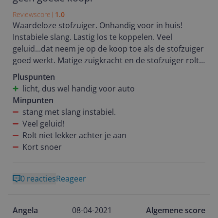
Reviewscore
1.0
Waardeloze stofzuiger. Onhandig voor in huis!
Instabiele slang. Lastig los te koppelen. Veel
geluid...dat neem je op de koop toe als de stofzuiger
goed werkt. Matige zuigkracht en de stofzuiger rolt
niet lekker achter je aan. Wel lekker licht. handig
Pluspunten
voor auto te stofzuigen maar voor in huishouden
licht, dus wel handig voor auto
ongeschikt.
Minpunten
stang met slang instabiel.
Veel geluid!
Rolt niet lekker achter je aan
Kort snoer
0 reacties
Reageer
Angela
08-04-2021
Algemene score