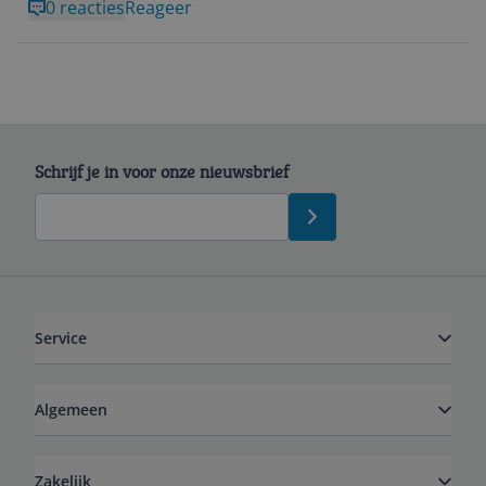
daarbij een beetje. Even kijken of dat nog binnen
0 reacties
Reageer
een garantie valt.
Schrijf je in voor onze nieuwsbrief
Service
Algemeen
Zakelijk