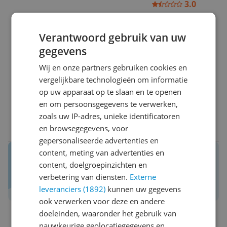
3.0
Stofzuiger Philips valt tegen
Verantwoord gebruik van uw
Reviewscore
3.0
gegevens
De snoer lengte is perfect en hij draai ook vrij soepel
mee!
Wij en onze partners gebruiken cookies en
Alleen de zuigkracht was na een week niks meer,
vergelijkbare technologieën om informatie
heel irritant. Dus nu aan het sparen voor een
op uw apparaat op te slaan en te openen
nieuwe!
en om persoonsgegevens te verwerken,
zoals uw IP-adres, unieke identificatoren
0 reacties
Reageer
en browsegegevens, voor
gepersonaliseerde advertenties en
content, meting van advertenties en
Reviews van echte kopers.
content, doelgroepinzichten en
Daar maak je een betere keuze mee!
verbetering van diensten.
Externe
Schrijf een review over Kieskeurig.nl
leveranciers (1892)
kunnen uw gegevens
ook verwerken voor deze en andere
doeleinden, waaronder het gebruik van
nauwkeurige geolocatiegegevens en