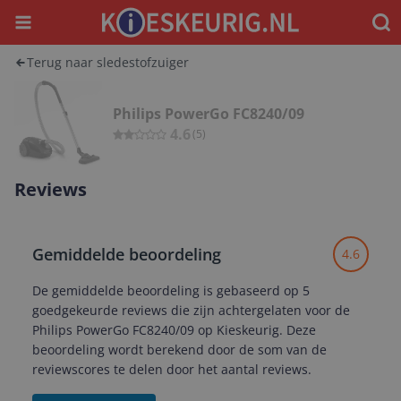
Menu
Waar
Terug naar sledestofzuiger
Philips PowerGo FC8240/09
4.6
(
5
)
Reviews
Gemiddelde beoordeling
4.6
De gemiddelde beoordeling is gebaseerd op 5
goedgekeurde reviews die zijn achtergelaten voor de
Philips PowerGo FC8240/09 op Kieskeurig. Deze
beoordeling wordt berekend door de som van de
reviewscores te delen door het aantal reviews.