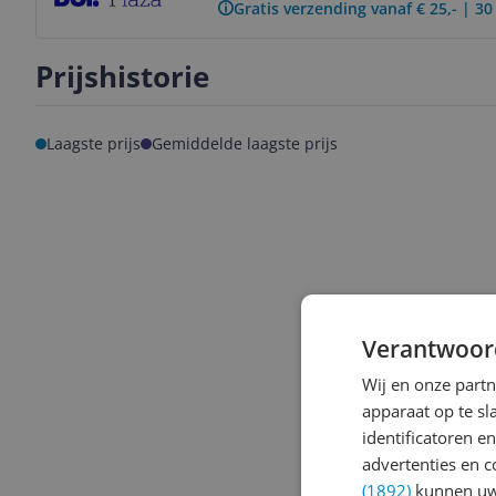
Gratis verzending vanaf € 25,- | 3
Prijshistorie
Laagste prijs
Gemiddelde laagste prijs
Verantwoor
Wij en onze part
apparaat op te s
identificatoren e
advertenties en c
(1892)
kunnen uw 