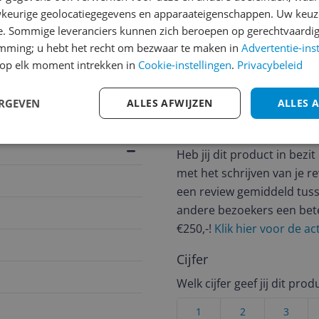
keurige geolocatiegegevens en apparaateigenschappen. Uw keuze
jsupdate
e. Sommige leveranciers kunnen zich beroepen op gerechtvaardig
emming; u hebt het recht om bezwaar te maken in
Advertentie-ins
op elk moment intrekken in
Cookie-instellingen
.
Privacybeleid
Reviews
ERGEVEN
ALLES AFWIJZEN
ALLES 
Er zijn nog geen revie
Heb jij dit product in bezi
met het schrijven van je re
een review gemiddeld tuss
andere bezoekers een bet
€250,-!
Klik hier voor de a
Cijfer
Welk cijfer geef jij dit prod
1
2
3