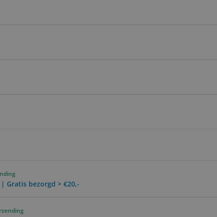
ending
 | Gratis bezorgd > €20,-
erzending