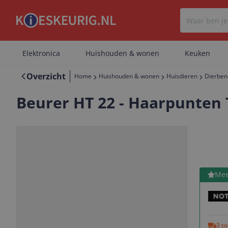
Elektronica
Huishouden & wonen
Keuken
Overzicht
Home
Huishouden & wonen
Huisdieren
Dierben
Beurer HT 22 - Haarpunten 
Bekijk 
Mee
Vorige
Volgende
3 t