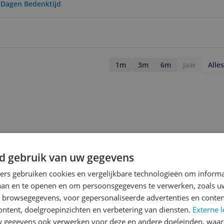
0 Dagen Bedenktijd
1m
3m
6m
Jaar
Alles
d gebruik van uw gegevens
ners gebruiken cookies en vergelijkbare technologieën om inform
laan en te openen en om persoonsgegevens te verwerken, zoals uw
n browsegegevens, voor gepersonaliseerde advertenties en conten
ontent, doelgroepinzichten en verbetering van diensten.
Externe l
gegevens ook verwerken voor deze en andere doeleinden, waar