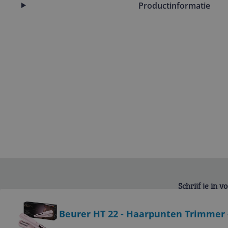
Productinformatie
Schrijf je in 
Bekijk product
Beurer HT 22 - Haarpunten Trimmer -