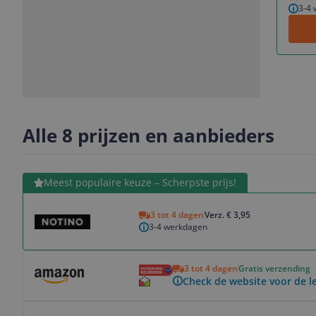
3-4
Slide
Slide
Slide
Slide
1
2
3
4
Alle 8 prijzen en aanbieders
Bekijk product
Meest populaire keuze – Scherpste prijs!
3 tot 4 dagen
Verz. € 3,95
3-4 werkdagen
Bekijk product
3 tot 4 dagen
Gratis verzending
Check de website voor de le
Bekijk product