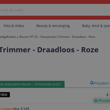
Foto & Video
Beauty & Verzorging
Baby, kind & sp
odigdheden
Beurer HT 22 - Haarpunten Trimmer - Draadloos - Roze
Er zijn geen categorieën gevonden.
Trimmer - Draadloos - Roze
Er zijn geen producten gevonden.
product
Prijsalert
st populaire keuze – Scherpste prijs!
Er zijn geen artikelen gevonden.
€
-3% prijs
ot 4 dagen
Verz. € 3,95