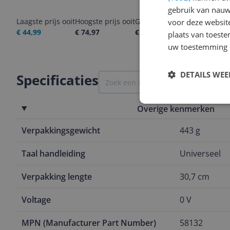
gebruik van nauw
Laagste prijs ooit
Hoogste prijs ooit
Goedkoopste nu
Laatste pri
voor deze websit
€ 44,99
€ 74,97
€ 68,90
07-08-2026
plaats van toest
uw toestemming 
DETAILS WE
Specificaties
Overige kenmerken
Verpakkingsgewicht
443 g
Taal handleiding
Universeel
Verpakking lengte
30,7 cm
Voltage
0 V
MPN (Manufacturer Part Number)
58132