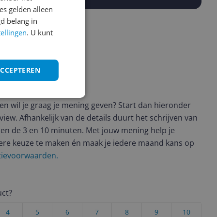
s gelden alleen
d belang in
tellingen
. U kunt
ACCEPTEREN
ws geschreven
t en wil je graag je mening geven? Start dan hieronder
view. Afhankelijk van de details duurt het schrijven van
en de 3 en 10 minuten. Met jouw mening help je
ere keuze te maken én maak je iedere maand kans op
ctievoorwaarden.
uct?
4
5
6
7
8
9
10