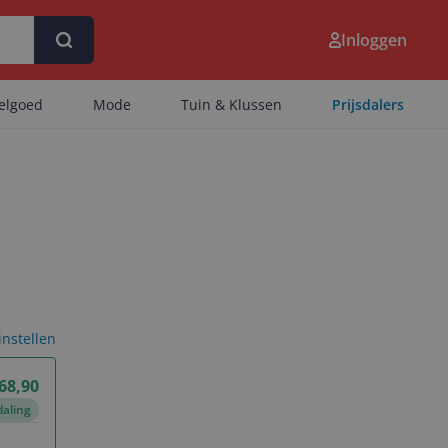
Inloggen
eelgoed
Mode
Tuin & Klussen
Prijsdalers
 instellen
 68,90
daling