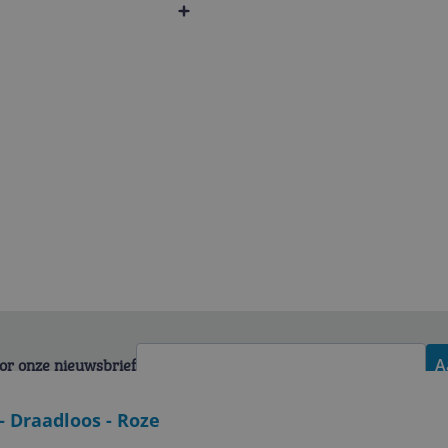
voor onze nieuwsbrief
A
 Draadloos - Roze