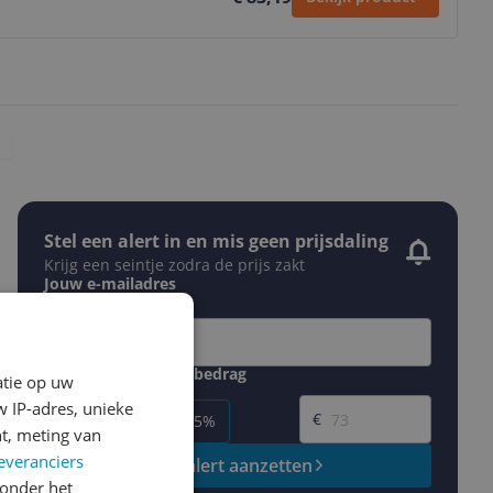
Stel een alert in en mis geen prijsdaling
Krijg een seintje zodra de prijs zakt
Jouw e-mailadres
Gewenste daling of bedrag
atie op uw
Gewenste prijs
 IP-adres, unieke
€
-5%
-10%
-15%
t, meting van
everanciers
Prijsalert aanzetten
onder het