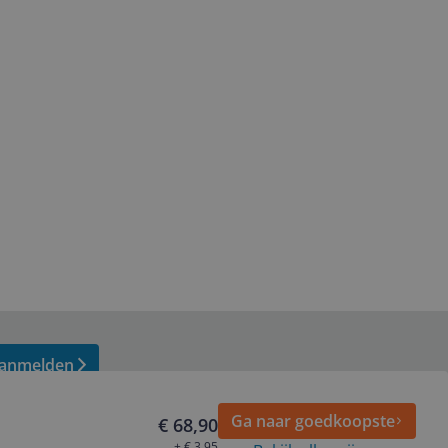
anmelden
Ga naar goedkoopste
€ 68,90
+ € 3,95