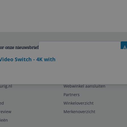
voor onze nieuwsbrief
A
ideo Switch - 4K with
Zakelijk
urig.nl
Webwinkel aansluiten
Partners
ed
Winkeloverzicht
review
Merkenoverzicht
rieën