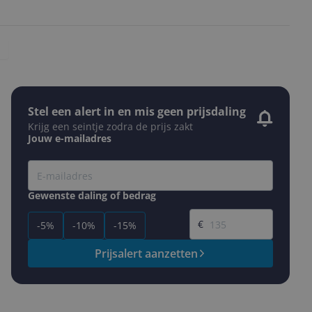
Stel een alert in en mis geen prijsdaling
Krijg een seintje zodra de prijs zakt
Jouw e-mailadres
Gewenste daling of bedrag
Gewenste prijs
€
-5%
-10%
-15%
Prijsalert aanzetten