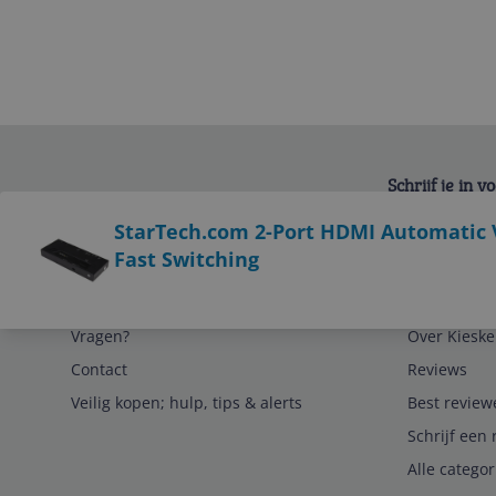
Schrijf je in 
Bekijk product
StarTech.com 2-Port HDMI Automatic V
Fast Switching
Service
Algemeen
Vragen?
Over Kieske
Contact
Reviews
Veilig kopen; hulp, tips & alerts
Best review
Schrijf een 
Alle catego