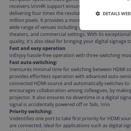
receivers.\n\n4K support ensures a higher level of image 
delivering four times the resolution of 1080p - 8.29 mill
DETAILS WE
million pixels. It provides a more engaging visual exper
wide range of venues including conference centers a
theaters, and commercial settings. With its exceptiona
quality, it's also ideal for bringing your digital signage to
Fast and easy operation
\nEnjoy hassle-free operation with three switching mo
Fast auto-switching:
\nensures minimal time for switching between HDMI so
provides effortless operation with advanced auto-sensing
connected HDMI source and automatically switches to i
encourages collaboration among colleagues, by making 
projector. It also ensures no downtime in a digital sign
signal is accidentally powered off or fails. \n\n
Priority switching:
\nidentifies one port to take first priority for HDMI so
are connected, ideal for applications such as digital sig