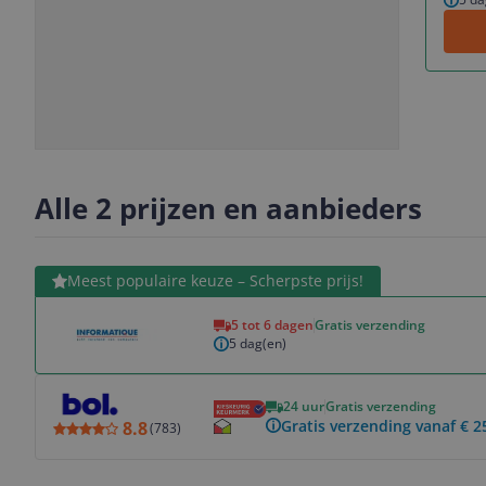
Slide
Slide
Slide
Slide
1
2
3
4
Alle 2 prijzen en aanbieders
Bekijk product
Meest populaire keuze – Scherpste prijs!
5 tot 6 dagen
Gratis verzending
5 dag(en)
Bekijk product
24 uur
Gratis verzending
Gratis verzending vanaf € 2
8.8
(
783
)