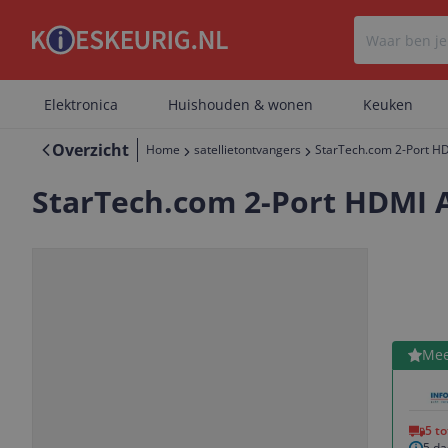
Elektronica
Huishouden & wonen
Keuken
Overzicht
Home
satellietontvangers
StarTech.com 2-Port HDM
StarTech.com 2-Port HDMI A
Bekijk 
Mee
Vorige
Volgende
5 t
5 da