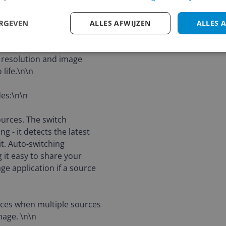
clarity and visibility,
ion pixels versus 2.07
ERGEVEN
ALLES AFWIJZEN
ALLES 
ience for audiences in a
nd boardrooms, home
l resolution and image
 life.\n\n
des:\n\n
urces. The switch
 - it detects the latest
t. Auto-switching
it easy to share your
age application if a source
urces when multiple sources
nage. \n\n