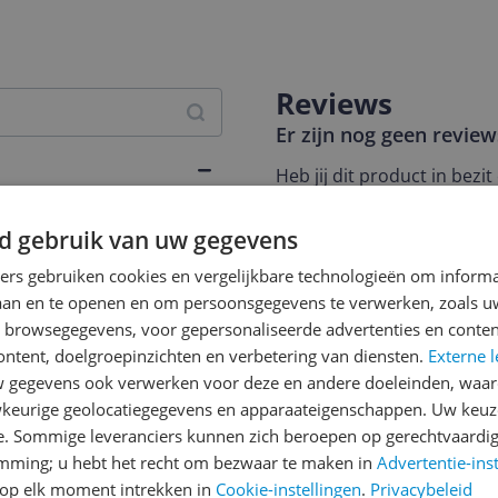
Reviews
Er zijn nog geen revie
Heb jij dit product in bezi
met het schrijven van je re
356
een review gemiddeld tuss
d gebruik van uw gegevens
andere bezoekers een bet
ners gebruiken cookies en vergelijkbare technologieën om inform
€250,-!
Klik hier voor de a
laan en te openen en om persoonsgegevens te verwerken, zoals uw
o switch between two 4K
n browsegegevens, voor gepersonaliseerde advertenties en conten
s you share a monitor,
Cijfer
ontent, doelgroepinzichten en verbetering van diensten.
Externe l
sources, and switch
Welk cijfer geef jij dit prod
gegevens ook verwerken voor deze en andere doeleinden, waar
keurige geolocatiegegevens en apparaateigenschappen. Uw keuze
1
2
3
e. Sommige leveranciers kunnen zich beroepen op gerechtvaardig
ty while switching between
emming; u hebt het recht om bezwaar te maken in
Advertentie-ins
 players or DVD players,
op elk moment intrekken in
Cookie-instellingen
.
Privacybeleid
nd satellite boxes and A/V