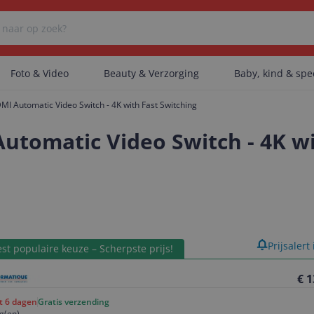
Foto & Video
Beauty & Verzorging
Baby, kind & sp
I Automatic Video Switch - 4K with Fast Switching
Er zijn geen categorieën gevonden.
utomatic Video Switch - 4K wi
Er zijn geen producten gevonden.
Er zijn geen artikelen gevonden.
product
Prijsalert
st populaire keuze – Scherpste prijs!
€ 1
ot 6 dagen
Gratis verzending
g(en)