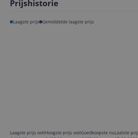
Prijshistorie
Laagste prijs
Gemiddelde laagste prijs
Laagste prijs ooit
Hoogste prijs ooit
Goedkoopste nu
Laatste pri