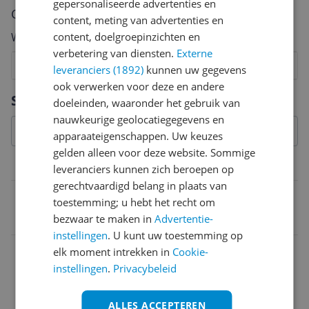
gepersonaliseerde advertenties en
Cijfer
content, meting van advertenties en
content, doelgroepinzichten en
Welk cijfer geef jij dit product?
verbetering van diensten.
Externe
1
2
3
4
5
6
7
8
9
10
leveranciers (1892)
kunnen uw gegevens
ook verwerken voor deze en andere
Vraag 1 van 4
Specificaties
doeleinden, waaronder het gebruik van
nauwkeurige geolocatiegegevens en
apparaateigenschappen. Uw keuzes
gelden alleen voor deze website. Sommige
Belangrijkste kenmerken
leveranciers kunnen zich beroepen op
gerechtvaardigd belang in plaats van
EAN
toestemming; u hebt het recht om
bezwaar te maken in
Advertentie-
4040849605048
instellingen
. U kunt uw toestemming op
elk moment intrekken in
Cookie-
instellingen
.
Privacybeleid
ALLES ACCEPTEREN