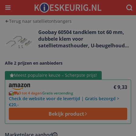
Menu
Waar
Terug naar satellietontvangers
Goobay 60504 tandklem tot 60 mm,
dubbele klem voor
satellietmasthouder, U-beugelhouder,
voor bevestiging aan leuningen en
balkonleuningen, set van 2
Alle 2 prijzen en aanbieders
Bekijk product
Meest populaire keuze – Scherpste prijs!
€ 9,33
3 tot 4 dagen
Gratis verzending
Check de website voor de levertijd | Gratis bezorgd >
€20,-
Bekijk product
Marketplace aanbod