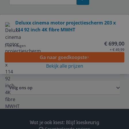
Bekijk product
Deluxx cinema motor projectiescherm 203 x
114 92 inch 4K fibre MWHT
Service
€ 699,00
3 tot 4 dagen
Algemeen
+ € 49,99
Ga naar goedkoopste
Bekijk alle prijzen
Zakelijk
Volg ons op
Wat je ook kiest: Blijf kieskeurig
Gecontroleerde reviews