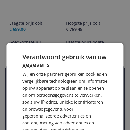
Laagste prijs ooit
Hoogste prijs ooit
€ 699,00
€ 759,49
Goedkoopste nu
Laatste prijsupdate
€ 699,00
08-08-2026
Verantwoord gebruik van uw
gegevens
Wij en onze partners gebruiken cookies en
Stel een alert in en mis geen prijsdaling
vergelijkbare technologieën om informatie
Krijg een seintje zodra de prijs zakt
Jouw e-mailadres
op uw apparaat op te slaan en te openen
en om persoonsgegevens te verwerken,
zoals uw IP-adres, unieke identificatoren
en browsegegevens, voor
Gewenste daling of bedrag
gepersonaliseerde advertenties en
Gewenste prijs
content, meting van advertenties en
€
-5%
-10%
-15%
content, doelgroepinzichten en