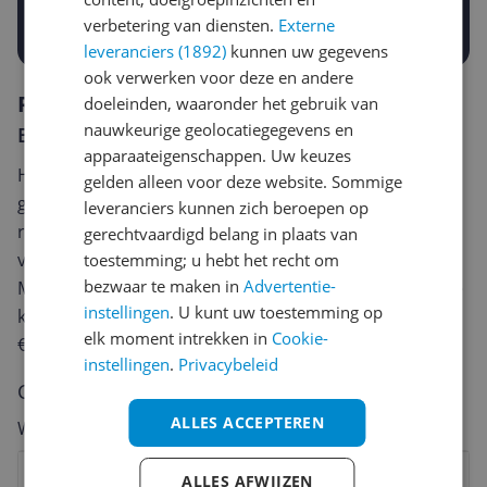
Prijsalert aanzetten
verbetering van diensten.
Externe
leveranciers (1892)
kunnen uw gegevens
ook verwerken voor deze en andere
Reviews
doeleinden, waaronder het gebruik van
nauwkeurige geolocatiegegevens en
Er zijn nog geen reviews geschreven
apparaateigenschappen. Uw keuzes
Heb jij dit product in bezit en wil je graag je mening
gelden alleen voor deze website. Sommige
geven? Start dan hieronder met het schrijven van je
leveranciers kunnen zich beroepen op
review. Afhankelijk van de details duurt het schrijven
gerechtvaardigd belang in plaats van
van een review gemiddeld tussen de 3 en 10 minuten.
toestemming; u hebt het recht om
bezwaar te maken in
Advertentie-
Met jouw mening help je andere bezoekers een betere
instellingen
. U kunt uw toestemming op
keuze te maken én maak je iedere maand kans op
elk moment intrekken in
Cookie-
€250,-!
Klik hier voor de actievoorwaarden.
instellingen
.
Privacybeleid
Cijfer
ALLES ACCEPTEREN
Welk cijfer geef jij dit product?
1
2
3
4
5
6
7
8
9
10
ALLES AFWIJZEN