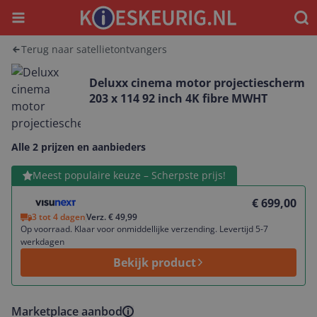
Menu
Waar
Terug naar satellietontvangers
Deluxx cinema motor projectiescherm
203 x 114 92 inch 4K fibre MWHT
Alle 2 prijzen en aanbieders
Bekijk product
Meest populaire keuze – Scherpste prijs!
€ 699,00
3 tot 4 dagen
Verz. € 49,99
Op voorraad. Klaar voor onmiddellijke verzending. Levertijd 5-7
werkdagen
Bekijk product
Marketplace aanbod