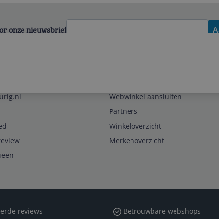
voor onze nieuwsbrief
A
Zakelijk
urig.nl
Webwinkel aansluiten
Partners
ed
Winkeloverzicht
review
Merkenoverzicht
rieën
erde reviews
Betrouwbare webshops