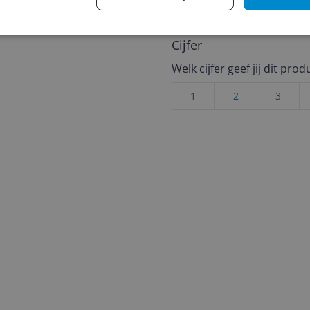
€250,-!
Klik hier voor de a
Cijfer
Welk cijfer geef jij dit prod
1
2
3