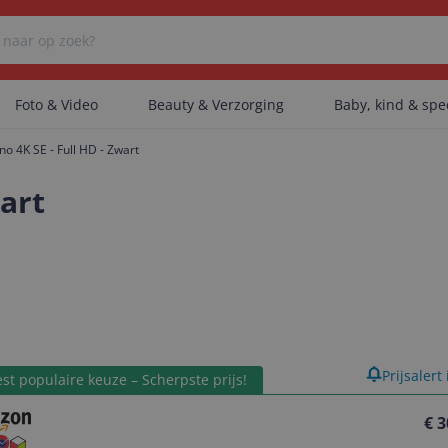
Foto & Video
Beauty & Verzorging
Baby, kind & sp
o 4K SE - Full HD - Zwart
Er zijn geen categorieën gevonden.
wart
Er zijn geen producten gevonden.
Er zijn geen artikelen gevonden.
product
Prijsalert
st populaire keuze – Scherpste prijs!
€ 3