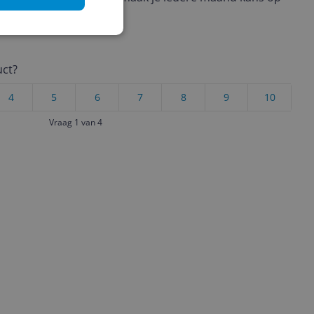
ctievoorwaarden.
uct?
4
5
6
7
8
9
10
Vraag 1 van 4