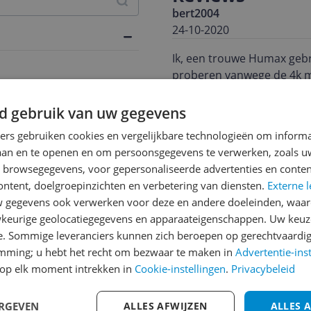
bert2004
24-10-2020
Ik, een trouwe Humax gebr
proberen vanwege de 4k mo
menu omzetten naar 4k, di
daarbij behoorde HDMI CEC
d gebruik van uw gegevens
dus weg met het ding. Sna
579
ners gebruiken cookies en vergelijkbare technologieën om inform
Pluspunten
laan en te openen en om persoonsgegevens te verwerken, zoals uw
Zelf te bepalen grote 
n browsegegevens, voor gepersonaliseerde advertenties en conten
drive
ontent, doelgroepinzichten en verbetering van diensten.
Externe l
Compact
gegevens ook verwerken voor deze en andere doeleinden, waar
Stroomverbruik
keurige geolocatiegegevens en apparaateigenschappen. Uw keuze
Schrijf een review
e. Sommige leveranciers kunnen zich beroepen op gerechtvaardig
emming; u hebt het recht om bezwaar te maken in
Advertentie-ins
Heb jij dit product in bezi
op elk moment intrekken in
Cookie-instellingen
.
Privacybeleid
met het schrijven van je re
een review gemiddeld tuss
ERGEVEN
ALLES AFWIJZEN
ALLES 
andere bezoekers een bet