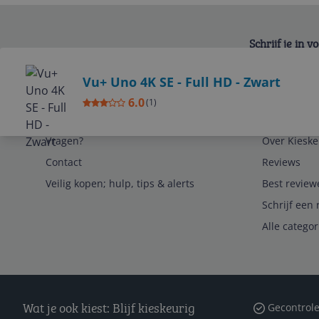
Schrijf je in 
Bekijk product
Vu+ Uno 4K SE - Full HD - Zwart
6.0
(
1
)
Service
Algemeen
Vragen?
Over Kieske
Contact
Reviews
Veilig kopen; hulp, tips & alerts
Best review
Schrijf een 
Alle catego
Wat je ook kiest: Blijf kieskeurig
Gecontrole