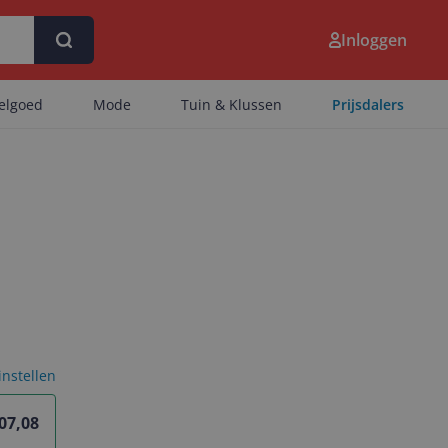
Inloggen
eelgoed
Mode
Tuin & Klussen
Prijsdalers
 instellen
07,08