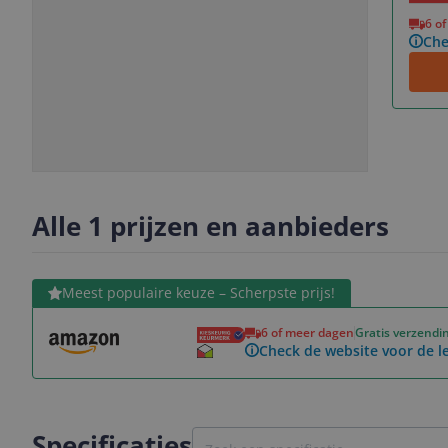
Vorige
Volgende
6 o
Che
Slide
Slide
Slide
Slide
1
2
3
4
Alle 1 prijzen en aanbieders
Bekijk product
Meest populaire keuze – Scherpste prijs!
6 of meer dagen
Gratis verzendi
Check de website voor de le
Specificaties