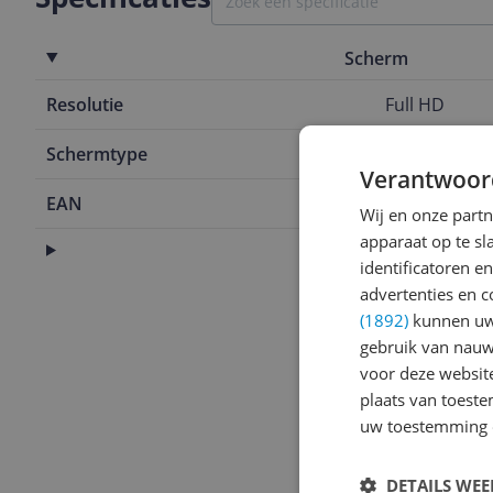
Scherm
Resolutie
Full HD
Schermtype
LED
Verantwoor
EAN
8809288541
Wij en onze part
apparaat op te s
Aansluitingen
identificatoren e
advertenties en c
(1892)
kunnen uw 
gebruik van nauw
voor deze websit
plaats van toest
uw toestemming 
DETAILS WE