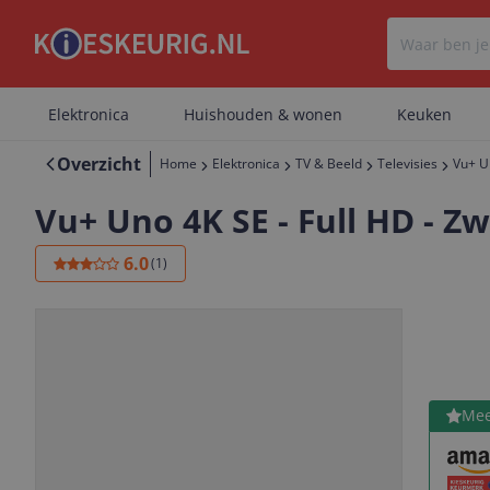
Elektronica
Huishouden & wonen
Keuken
Overzicht
Home
Elektronica
TV & Beeld
Televisies
Vu+ Un
Vu+ Uno 4K SE - Full HD - Z
6.0
(
1
)
Bekijk 
Mee