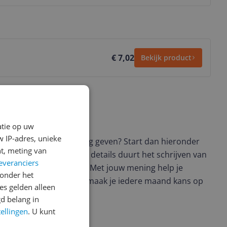
€ 7,02
Bekijk product
ws geschreven
atie op uw
 IP-adres, unieke
t en wil je graag je mening geven? Start dan hieronder
t, meting van
view. Afhankelijk van de details duurt het schrijven van
everanciers
en de 3 en 10 minuten. Met jouw mening help je
onder het
ere keuze te maken én maak je iedere maand kans op
s gelden alleen
ctievoorwaarden.
d belang in
tellingen
. U kunt