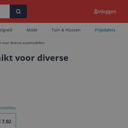
Inloggen
eelgoed
Mode
Tuin & Klussen
Prijsdalers
t voor diverse automodellen
ikt voor diverse
 instellen
€ 7,02