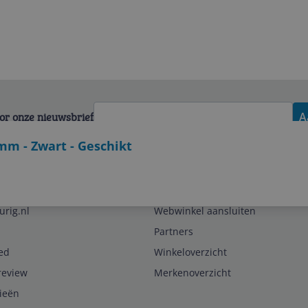
voor onze nieuwsbrief
A
mm - Zwart - Geschikt
Zakelijk
urig.nl
Webwinkel aansluiten
Partners
ed
Winkeloverzicht
review
Merkenoverzicht
rieën