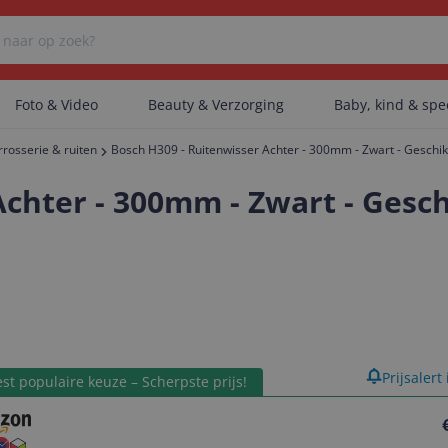
Foto & Video
Beauty & Verzorging
Baby, kind & sp
rrosserie & ruiten
Bosch H309 - Ruitenwisser Achter - 300mm - Zwart - Geschik
Er zijn geen categorieën gevonden.
chter - 300mm - Zwart - Gesch
Er zijn geen producten gevonden.
Er zijn geen artikelen gevonden.
product
Prijsalert
st populaire keuze – Scherpste prijs!