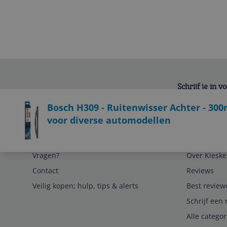
Schrijf je in 
Bekijk product
Bosch H309 - Ruitenwisser Achter - 300
voor diverse automodellen
Service
Algemeen
Vragen?
Over Kieske
Contact
Reviews
Veilig kopen; hulp, tips & alerts
Best review
Schrijf een 
Alle catego