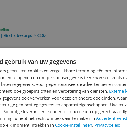
ending
 | Gratis bezorgd > €20,-
Reviews
d gebruik van uw gegevens
Er zijn nog geen revie
ners gebruiken cookies en vergelijkbare technologieën om inform
laan en te openen en om persoonsgegevens te verwerken, zoals uw
Heb jij dit product in bezi
n browsegegevens, voor gepersonaliseerde advertenties en conten
met het schrijven van je re
la
ontent, doelgroepinzichten en verbetering van diensten.
Externe l
een review gemiddeld tuss
gegevens ook verwerken voor deze en andere doeleinden, waar
andere bezoekers een bet
keurige geolocatiegegevens en apparaateigenschappen. Uw keuze
€250,-!
Klik hier voor de a
e. Sommige leveranciers kunnen zich beroepen op gerechtvaardig
104
emming; u hebt het recht om bezwaar te maken in
Advertentie-ins
Cijfer
op elk moment intrekken in
Cookie-instellingen
.
Privacybeleid