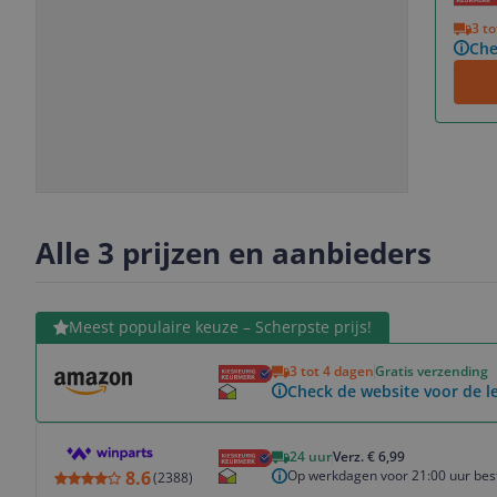
Vorige
Volgende
3 t
Che
Slide
Slide
Slide
1
2
3
Alle 3 prijzen en aanbieders
Bekijk product
Meest populaire keuze – Scherpste prijs!
3 tot 4 dagen
Gratis verzending
Check de website voor de le
Bekijk product
24 uur
Verz. € 6,99
Op werkdagen voor 21:00 uur best
8.6
(
2388
)