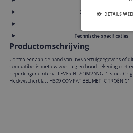
Afmetingen
Overige kenmerken
DETAILS WE
Productinformatie
Technische specificaties
Productomschrijving
Controleer aan de hand van uw voertuiggegevens of di
compatibel is met uw voertuig en houd rekening met e
beperkingen/criteria. LEVERINGSOMVANG: 1 Stück Ori
Heckwischerblatt H309 COMPATIBEL MET: CITROËN C1 I