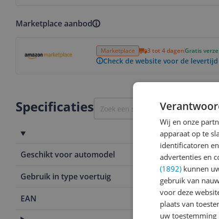
Marketplace aanbod
Bekijk product
Marketplace
3 tot 4 dagen
Gratis verz
Check de website voor de levertijd
Specificaties
Verantwoor
Wij en onze part
Toepasbaarheid
apparaat op te s
identificatoren e
Geschikt voor automodel
Toyota Corol
advertenties en c
(1892)
kunnen uw 
Gebruik in type voertuig
Auto
gebruik van nauw
voor deze websit
EAN
4047025104
plaats van toest
uw toestemming 