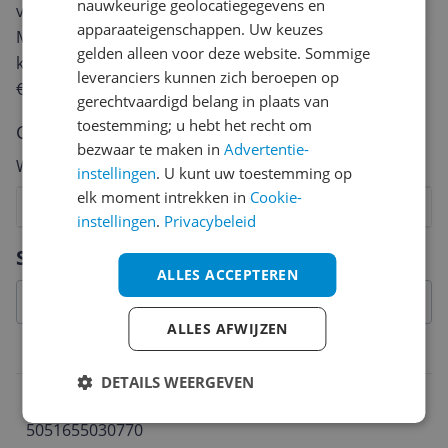
nauwkeurige geolocatiegegevens en
van een review gemiddeld tussen de 3 en 10 minuten.
apparaateigenschappen. Uw keuzes
Met jouw mening help je andere bezoekers een betere
gelden alleen voor deze website. Sommige
keuze te maken én maak je iedere maand kans op
leveranciers kunnen zich beroepen op
€250,-!
Klik hier voor de actievoorwaarden.
gerechtvaardigd belang in plaats van
toestemming; u hebt het recht om
Cijfer
bezwaar te maken in
Advertentie-
Welk cijfer geef jij dit product?
instellingen
. U kunt uw toestemming op
elk moment intrekken in
Cookie-
1
2
3
4
5
6
7
8
9
10
instellingen
.
Privacybeleid
Vraag 1 van 4
Specificaties
ALLES ACCEPTEREN
ALLES AFWIJZEN
Belangrijkste kenmerken
DETAILS WEERGEVEN
EAN
5051655030770