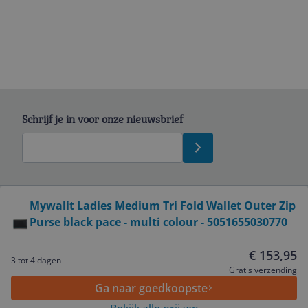
Schrijf je in voor onze nieuwsbrief
Bekijk product
Mywalit Ladies Medium Tri Fold Wallet Outer Zip
Purse black pace - multi colour - 5051655030770
Service
€ 153,95
3 tot 4 dagen
Algemeen
Gratis verzending
Ga naar goedkoopste