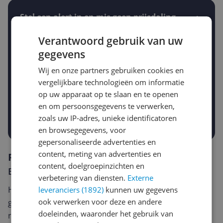
Stel een alert in en mis geen prijsdaling
Krijg een seintje zodra de prijs zakt
Jouw e-mailadres
Verantwoord gebruik van uw
gegevens
Wij en onze partners gebruiken cookies en
Gewenste daling of bedrag
vergelijkbare technologieën om informatie
Gewenste prijs
op uw apparaat op te slaan en te openen
€
-5%
-10%
-15%
en om persoonsgegevens te verwerken,
zoals uw IP-adres, unieke identificatoren
Prijsalert aanzetten
en browsegegevens, voor
gepersonaliseerde advertenties en
content, meting van advertenties en
Reviews
content, doelgroepinzichten en
Er zijn nog geen reviews geschreven
verbetering van diensten.
Externe
Heb jij dit product in bezit en wil je graag je mening
leveranciers (1892)
kunnen uw gegevens
ook verwerken voor deze en andere
geven? Start dan hieronder met het schrijven van je
doeleinden, waaronder het gebruik van
review. Afhankelijk van de details duurt het schrijven