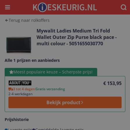
Menu
Waar
Terug naar rolkoffers
Mywalit Ladies Medium Tri Fold
Wallet Outer Zip Purse black pace -
multi colour - 5051655030770
Alle 1 prijzen en aanbieders
Bekijk product
Meest populaire keuze – Scherpste prijs!
€ 153,95
3 tot 4 dagen
Gratis verzending
2-4 werkdagen
Bekijk product
Prijshistorie
Laagste prijs
Gemiddelde laagste prijs