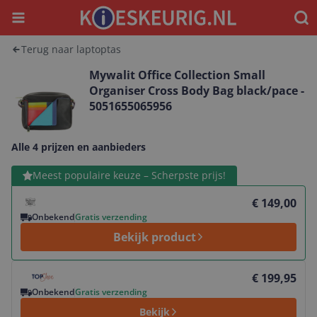
Menu
Waar
Terug naar laptoptas
Mywalit Office Collection Small
Organiser Cross Body Bag black/pace -
5051655065956
Alle 4 prijzen en aanbieders
Bekijk product
Meest populaire keuze – Scherpste prijs!
€ 149,00
Onbekend
Gratis verzending
Bekijk product
Bekijk product
€ 199,95
Onbekend
Gratis verzending
Bekijk