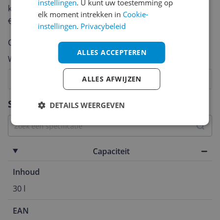
instellingen
. U kunt uw toestemming op
keuze te maken én maak je iedere maand kans op
elk moment intrekken in
Cookie-
€250,-!
Klik hier voor de actievoorwaarden.
instellingen
.
Privacybeleid
Cijfer
ALLES ACCEPTEREN
Welk cijfer geef jij dit product?
1
2
3
4
ALLES AFWIJZEN
5
6
7
8
9
10
Vraag 1 van 4
Specificaties
DETAILS WEERGEVEN
Capaciteit
Inhoud
30 l
EAN