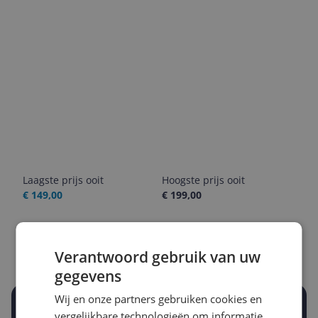
Laagste prijs ooit
Hoogste prijs ooit
€ 149,00
€ 199,00
Goedkoopste nu
Laatste prijsupdate
€ 149,00
09-08-2026
Verantwoord gebruik van uw
gegevens
Wij en onze partners gebruiken cookies en
Stel een alert in en mis geen prijsdaling
vergelijkbare technologieën om informatie