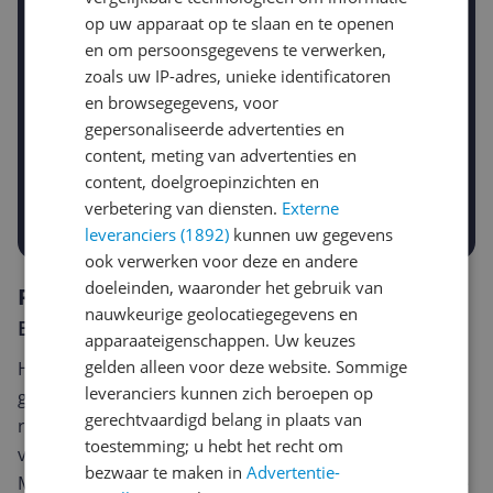
Krijg een seintje zodra de prijs zakt
op uw apparaat op te slaan en te openen
Jouw e-mailadres
en om persoonsgegevens te verwerken,
zoals uw IP-adres, unieke identificatoren
en browsegegevens, voor
Gewenste daling of bedrag
gepersonaliseerde advertenties en
Gewenste prijs
content, meting van advertenties en
€
-5%
-10%
-15%
content, doelgroepinzichten en
verbetering van diensten.
Externe
Prijsalert aanzetten
leveranciers (1892)
kunnen uw gegevens
ook verwerken voor deze en andere
doeleinden, waaronder het gebruik van
Reviews
nauwkeurige geolocatiegegevens en
Er zijn nog geen reviews geschreven
apparaateigenschappen. Uw keuzes
gelden alleen voor deze website. Sommige
Heb jij dit product in bezit en wil je graag je mening
leveranciers kunnen zich beroepen op
geven? Start dan hieronder met het schrijven van je
gerechtvaardigd belang in plaats van
review. Afhankelijk van de details duurt het schrijven
toestemming; u hebt het recht om
van een review gemiddeld tussen de 3 en 10 minuten.
bezwaar te maken in
Advertentie-
Met jouw mening help je andere bezoekers een betere