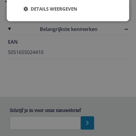
DETAILS WEERGEVEN
Belangrijkste kenmerken
EAN
5051655024410
Schrijf je in voor onze nieuwsbrief