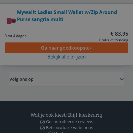
Bekijk product
Mywalit Ladies Small Wallet w/Zip Around
Purse sangria multi
Service
€ 83,95
3 tot 4 dagen
Algemeen
Gratis verzending
Ga naar goedkoopste
Bekijk alle prijzen
Zakelijk
Volg ons op
Wat je ook kiest: Blijf kieskeurig
Gecontroleerde reviews
Betrouwbare webshops