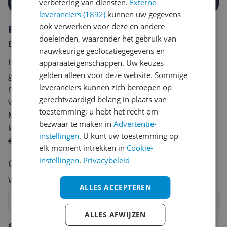
verbetering van diensten.
Externe
leveranciers (1892)
kunnen uw gegevens
ook verwerken voor deze en andere
Reviews
doeleinden, waaronder het gebruik van
Er zijn nog geen reviews geschreven
nauwkeurige geolocatiegegevens en
Heb jij dit product in bezit en wil je graag je mening
apparaateigenschappen. Uw keuzes
gelden alleen voor deze website. Sommige
geven? Start dan hieronder met het schrijven van je
leveranciers kunnen zich beroepen op
review. Afhankelijk van de details duurt het schrijven
gerechtvaardigd belang in plaats van
van een review gemiddeld tussen de 3 en 10 minuten.
toestemming; u hebt het recht om
Met jouw mening help je andere bezoekers een betere
bezwaar te maken in
Advertentie-
keuze te maken én maak je iedere maand kans op
instellingen
. U kunt uw toestemming op
€250,-!
Klik hier voor de actievoorwaarden.
elk moment intrekken in
Cookie-
instellingen
.
Privacybeleid
Cijfer
Welk cijfer geef jij dit product?
ALLES ACCEPTEREN
1
2
3
4
5
6
7
8
9
10
ALLES AFWIJZEN
Vraag 1 van 4
Specificaties