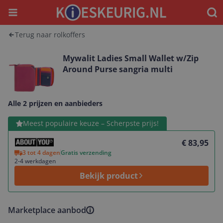
Menu
Waar
Terug naar rolkoffers
Mywalit Ladies Small Wallet w/Zip
Around Purse sangria multi
Alle 2 prijzen en aanbieders
Bekijk product
Meest populaire keuze – Scherpste prijs!
€ 83,95
3 tot 4 dagen
Gratis verzending
2-4 werkdagen
Bekijk product
Marketplace aanbod