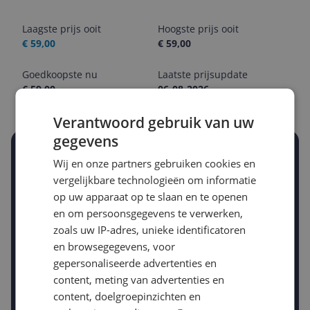
Laagste prijs ooit
Hoogste prijs ooit
€ 59,00
€ 59,00
Goedkoopste nu
Laatste prijsupdate
€ 59,00
06-08-2026
Verantwoord gebruik van uw
gegevens
Stel een alert in en mis geen prijsdaling
Wij en onze partners gebruiken cookies en
Krijg een seintje zodra de prijs zakt
vergelijkbare technologieën om informatie
Jouw e-mailadres
op uw apparaat op te slaan en te openen
en om persoonsgegevens te verwerken,
zoals uw IP-adres, unieke identificatoren
Gewenste daling of bedrag
en browsegegevens, voor
Gewenste prijs
gepersonaliseerde advertenties en
€
-5%
-10%
-15%
content, meting van advertenties en
Prijsalert aanzetten
content, doelgroepinzichten en