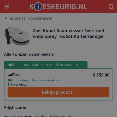
Menu
Waar
Terug naar douchewisser
Zoef Robot Raamwasser Evert met
waterspray - Robot Ruitenreiniger
Alle 1 prijzen en aanbieders
Bekijk product
Meest populaire keuze – Scherpste prijs!
€ 159,00
1 tot 2 dagen
Gratis verzending
1-2 werkdagen
Bekijk product
Prijshistorie
Laagste prijs
Gemiddelde laagste prijs