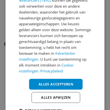
leveranciers (1892)
kunnen uw gegevens
ook verwerken voor deze en andere
Productinformatie
doeleinden, waaronder het gebruik van
Technisch
nauwkeurige geolocatiegegevens en
apparaateigenschappen. Uw keuzes
Verpakking
gelden alleen voor deze website. Sommige
leveranciers kunnen zich beroepen op
gerechtvaardigd belang in plaats van
Productomschrijving
toestemming; u hebt het recht om
bezwaar te maken in
Advertentie-
instellingen
. U kunt uw toestemming op
elk moment intrekken in
Cookie-
instellingen
.
Privacybeleid
ALLES ACCEPTEREN
ALLES AFWIJZEN