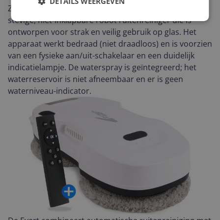
DETAILS WEERGEVEN
Zoef Robot Raamwasser Evert met waterspray is een
stevige, niet-inklapbare robot ruitenreiniger die is
ontworpen voor strak en veilig gebruik op glas. Het
apparaat werkt bedraad (niet draadloos) en is voorzien
van een fysieke aan/uit-schakelaar en een duidelijk
indicatielampje. De waterspray is geïntegreerd; het
waterreservoir is niet afneembaar en er is geen
waterniveau-indicator.