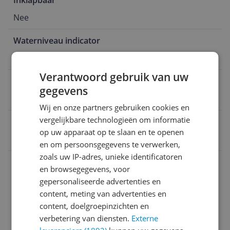
Inklapbaar
Nee
Waterniveau indicator
Nee
Verantwoord gebruik van uw
Continu navulbaar
gegevens
Nee
Wij en onze partners gebruiken cookies en
vergelijkbare technologieën om informatie
EAN
op uw apparaat op te slaan en te openen
8720254804286
en om persoonsgegevens te verwerken,
zoals uw IP-adres, unieke identificatoren
Algemeen
en browsegegevens, voor
Bijgeleverde accessoires en toebehoren
gepersonaliseerde advertenties en
content, meting van advertenties en
Functies
content, doelgroepinzichten en
verbetering van diensten.
Externe
Overige kenmerken