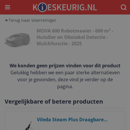
Menu
Waar
Terug naar vloerreiniger
MOVA 600 Robotmaaier - 600 m² -
Huisdier en Obstakel Detectie -
Mulchfunctie - 2025
We konden geen prijzen vinden voor dit product
Gelukkig hebben we een paar sterke alternatieven
voor je gevonden, deze vind je verder op de
pagina.
Vergelijkbare of betere producten
Bekijk product
Vileda Steam Plus Draagbare
Stoomreiniger - Zwart