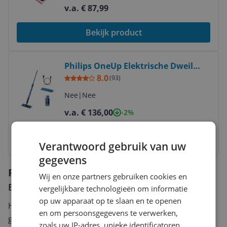
v.a. € 87,99
Bekijk product
Bekijk product
Philips OneUp Elektrische Dweil
5000 series XV5113/01
8.0
(
93
)
Nee
|
Nee
v.a. € 136,00
-2%
Bekijk product
Verantwoord gebruik van uw
gegevens
Reviews
Wij en onze partners gebruiken cookies en
Er zijn nog geen reviews geschreven
vergelijkbare technologieën om informatie
op uw apparaat op te slaan en te openen
Heb jij dit product in bezit en wil je graag je mening
en om persoonsgegevens te verwerken,
geven? Start dan hieronder met het schrijven van je
zoals uw IP-adres, unieke identificatoren