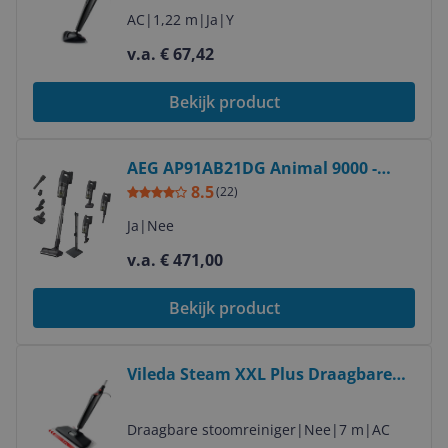
AC
|
1,22 m
|
Ja
|
Y
v.a. € 67,42
Bekijk product
Bekijk product
AEG AP91AB21DG Animal 9000 -
Draadloze Steelstofzuiger -
8.5
(
22
)
Donkergrijs
Ja
|
Nee
v.a. € 471,00
Bekijk product
Bekijk product
Vileda Steam XXL Plus Draagbare
stoomreiniger - Zwart
Draagbare stoomreiniger
|
Nee
|
7 m
|
AC