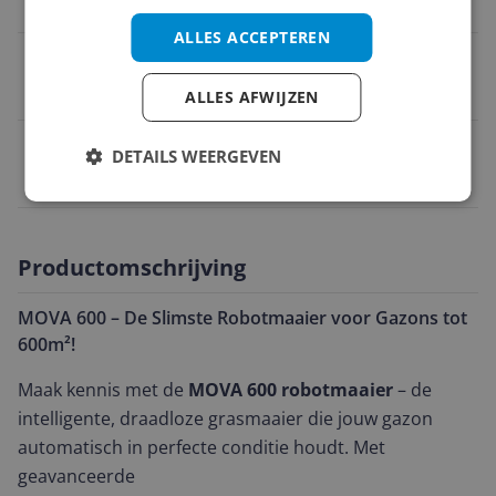
Nee
ALLES ACCEPTEREN
Stoom
Nee
ALLES AFWIJZEN
EAN
DETAILS WEERGEVEN
6977973410010
Productomschrijving
MOVA 600 – De Slimste Robotmaaier voor Gazons tot
600m²!
Maak kennis met de
MOVA 600 robotmaaier
– de
intelligente, draadloze grasmaaier die jouw gazon
automatisch in perfecte conditie houdt. Met
geavanceerde