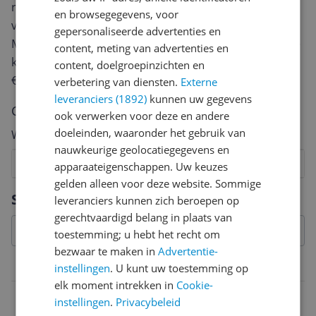
review. Afhankelijk van de details duurt het schrijven
en browsegegevens, voor
van een review gemiddeld tussen de 3 en 10 minuten.
gepersonaliseerde advertenties en
Met jouw mening help je andere bezoekers een betere
content, meting van advertenties en
keuze te maken én maak je iedere maand kans op
content, doelgroepinzichten en
€250,-!
Klik hier voor de actievoorwaarden.
verbetering van diensten.
Externe
leveranciers (1892)
kunnen uw gegevens
Cijfer
ook verwerken voor deze en andere
doeleinden, waaronder het gebruik van
Welk cijfer geef jij dit product?
nauwkeurige geolocatiegegevens en
1
2
3
4
5
6
7
8
9
10
apparaateigenschappen. Uw keuzes
gelden alleen voor deze website. Sommige
Vraag 1 van 4
Specificaties
leveranciers kunnen zich beroepen op
gerechtvaardigd belang in plaats van
toestemming; u hebt het recht om
bezwaar te maken in
Advertentie-
Functies
instellingen
. U kunt uw toestemming op
elk moment intrekken in
Cookie-
Droogzuigfunctie
instellingen
.
Privacybeleid