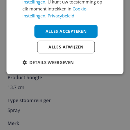
instellingen
. U kunt uw toestemming op
Zuig functionaliteit
elk moment intrekken in
Cookie-
instellingen
.
Privacybeleid
Nee
ALLES ACCEPTEREN
Kleur
Oceaan
ALLES AFWIJZEN
Product lengte
DETAILS WEERGEVEN
28,3 cm
Product hoogte
13,7 cm
Type stoomreiniger
Spray
Merk