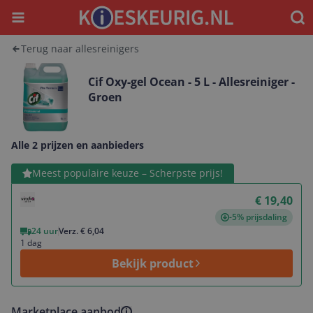
Menu
Waar
Terug naar allesreinigers
Cif Oxy-gel Ocean - 5 L - Allesreiniger -
Groen
Alle 2 prijzen en aanbieders
Bekijk product
Meest populaire keuze – Scherpste prijs!
€ 19,40
-5% prijsdaling
24 uur
Verz. € 6,04
1 dag
Bekijk product
Marketplace aanbod