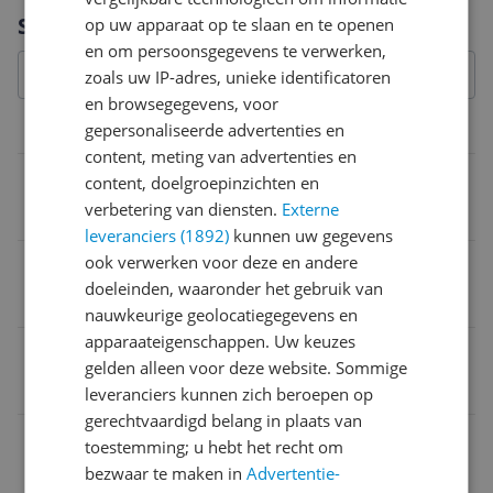
Vraag 1 van 4
Specificaties
op uw apparaat op te slaan en te openen
en om persoonsgegevens te verwerken,
zoals uw IP-adres, unieke identificatoren
en browsegegevens, voor
gepersonaliseerde advertenties en
Productinformatie
content, meting van advertenties en
Product breedte
content, doelgroepinzichten en
verbetering van diensten.
Externe
18,8 cm
leveranciers (1892)
kunnen uw gegevens
ook verwerken voor deze en andere
Product gewicht
doeleinden, waaronder het gebruik van
5,17 kg
nauwkeurige geolocatiegegevens en
apparaateigenschappen. Uw keuzes
Taal handleiding
gelden alleen voor deze website. Sommige
Universeel
leveranciers kunnen zich beroepen op
gerechtvaardigd belang in plaats van
Geschikt voor reinigen
toestemming; u hebt het recht om
bezwaar te maken in
Advertentie-
Ja