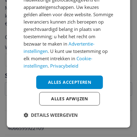
van een review gemiddeld tussen de 3 en 10 minuten.
apparaateigenschappen. Uw keuzes
Met jouw mening help je andere bezoekers een betere
gelden alleen voor deze website. Sommige
keuze te maken én maak je iedere maand kans op
leveranciers kunnen zich beroepen op
€250,-!
Klik hier voor de actievoorwaarden.
gerechtvaardigd belang in plaats van
Cijfer
toestemming; u hebt het recht om
bezwaar te maken in
Advertentie-
Welk cijfer geef jij dit product?
instellingen
. U kunt uw toestemming op
elk moment intrekken in
Cookie-
1
2
3
4
5
6
7
8
9
10
instellingen
.
Privacybeleid
Vraag 1 van 4
Specificaties
ALLES ACCEPTEREN
ALLES AFWIJZEN
Belangrijkste kenmerken
DETAILS WEERGEVEN
EAN
4066595922109