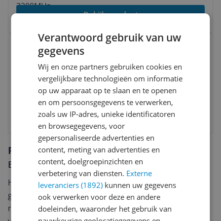
Bekijk product
Verantwoord gebruik van uw
Bekijk product
Crucial 16GB DDR5 5600MHz Laptop
gegevens
Memory - CT16G56C46S5
Wij en onze partners gebruiken cookies en
Nee
|
5.600 MHz
|
Ja
|
16 GB
vergelijkbare technologieën om informatie
op uw apparaat op te slaan en te openen
v.a. € 229,00
en om persoonsgegevens te verwerken,
zoals uw IP-adres, unieke identificatoren
Bekijk product
en browsegegevens, voor
gepersonaliseerde advertenties en
Reviews
content, meting van advertenties en
content, doelgroepinzichten en
Er zijn nog geen reviews geschreven
verbetering van diensten.
Externe
Heb jij dit product in bezit en wil je graag je mening
leveranciers (1892)
kunnen uw gegevens
geven? Start dan hieronder met het schrijven van je
ook verwerken voor deze en andere
review. Afhankelijk van de details duurt het schrijven
doeleinden, waaronder het gebruik van
nauwkeurige geolocatiegegevens en