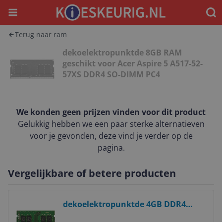
Menu
Waar
Terug naar ram
dekoelektropunktde 8GB RAM
geschikt voor Acer Aspire 5 A517-52-
57XS DDR4 SO-DIMM PC4
We konden geen prijzen vinden voor dit product
Gelukkig hebben we een paar sterke alternatieven
voor je gevonden, deze vind je verder op de
pagina.
Vergelijkbare of betere producten
Bekijk product
dekoelektropunktde 4GB DDR4
2666Mhz RAM-geheugen