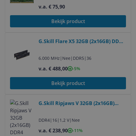
compatibele vervanging voor
v.a. € 75,90
Synology Diskstation D4NESO-2666-
4G
Bekijk product
Bekijk product
G.Skill Flare X5 32GB (2x16GB) DDR5
6000MHz CL36 - F5-
6000J3636F16GX2-FX5
6.000 MHz
|
Nee
|
DDR5
|
36
v.a. € 488,00
-5%
Bekijk product
Bekijk product
G.Skill Ripjaws V 32GB (2x16GB)
DDR4 3200MHz CL16 - DIMM
DDR4
|
16
|
1,2 V
|
Nee
v.a. € 238,90
-11%