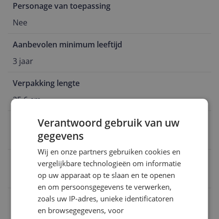
Personage van toepassing
Nee
Aanbevolen minimum leeftijd
3 jaar
Verpakking lengte
25,6 cm
Verantwoord gebruik van uw
Doelgroep
gegevens
Jongen/meisje
Wij en onze partners gebruiken cookies en
EAN
vergelijkbare technologieën om informatie
op uw apparaat op te slaan en te openen
4006874067886
en om persoonsgegevens te verwerken,
Mogelijke vereisten instellen en gebruik
zoals uw IP-adres, unieke identificatoren
en browsegegevens, voor
Productinformatie