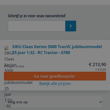
Schrijf je in voor onze nieuwsbrief
Bekijk product
SIKU Claas Xerion 5000 TracVC jubileummodel
25 jaar 1:32 - RC Tractor - 6788
Service
€ 213,90
Morgen in huis
Algemeen
+ € 6,95
Ga naar goedkoopste
Bekijk alle prijzen
Zakelijk
Volg ons op