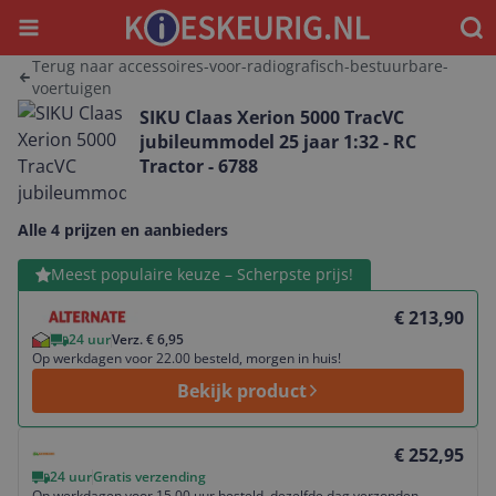
Menu
Waar
Terug naar accessoires-voor-radiografisch-bestuurbare-
voertuigen
SIKU Claas Xerion 5000 TracVC
jubileummodel 25 jaar 1:32 - RC
Tractor - 6788
Alle 4 prijzen en aanbieders
Bekijk product
Meest populaire keuze – Scherpste prijs!
€ 213,90
24 uur
Verz. € 6,95
Op werkdagen voor 22.00 besteld, morgen in huis!
Bekijk product
Bekijk product
€ 252,95
24 uur
Gratis verzending
Op werkdagen voor 15.00 uur besteld, dezelfde dag verzonden.