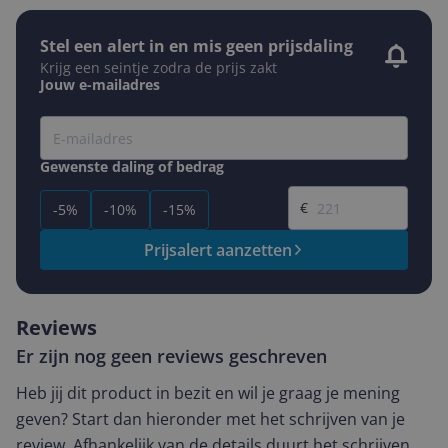
Stel een alert in en mis geen prijsdaling
Krijg een seintje zodra de prijs zakt
Jouw e-mailadres
Gewenste daling of bedrag
Gewenste prijs
€
-5%
-10%
-15%
Prijsalert aanzetten
Reviews
Er zijn nog geen reviews geschreven
Heb jij dit product in bezit en wil je graag je mening
geven? Start dan hieronder met het schrijven van je
review. Afhankelijk van de details duurt het schrijven