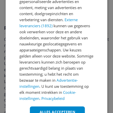
gepersonaliseerde advertenties en
content, meting van advertenties en
Technische specificaties
content, doelgroepinzichten en
verbetering van diensten.
Externe
leveranciers (1892)
kunnen uw gegevens
Productomschrijving
ook verwerken voor deze en andere
doeleinden, waaronder het gebruik van
Gedetailleerde, op afstand bestuurbare tractor van het
nauwkeurige geolocatiegegevens en
merk Claas voor het 25-jarig jubileum van het Xerion-
apparaateigenschappen. Uw keuzes
model met speciale opdruk om mee te spelen en
gelden alleen voor deze website. Sommige
plezier aan te beleven, besturing via Bluetooth-app -
leveranciers kunnen zich beroepen op
Uitgebreide functies: 6 versnellingen schakelbaar,
gerechtvaardigd belang in plaats van
elektronische achterkoppeling, voorwiel-, vierwiel- en
toestemming; u hebt het recht om
krabbesturing mogelijk, draaibare cabine, 22 LED-
bezwaar te maken in
Advertentie-
lampen - Zeer stabiel: een groot deel van de
instellingen
. U kunt uw toestemming op
carrosserie is van metaal; banden van zacht rubber;
elk moment intrekken in
Cookie-
geschikt voor tegels, parket en zelfs tapijt; zeer veilig
instellingen
.
Privacybeleid
dankzij automatische uitschakeling - Tractor werkt op
3x AA-batterijen; eenvoudige besturing: besturing van
alle functies via de app; gebruik van meerdere
ALLES ACCEPTEREN