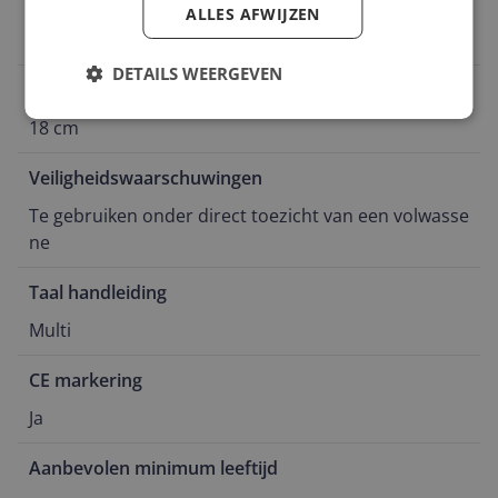
Verpakking lengte
ALLES AFWIJZEN
10 cm
DETAILS WEERGEVEN
Product hoogte
18 cm
Veiligheidswaarschuwingen
Te gebruiken onder direct toezicht van een volwasse
ne
Taal handleiding
Multi
CE markering
Ja
Aanbevolen minimum leeftijd