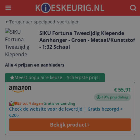
Menu
Waar
Terug naar speelgoed_voertuigen
SIKU Fortuna Tweezijdig Kiepende
Aanhanger - Groen - Metaal/Kunststof
- 1:32 Schaal
Alle 4 prijzen en aanbieders
Bekijk product
Meest populaire keuze – Scherpste prijs!
€ 55,91
-19% prijsdaling
3 tot 4 dagen
Gratis verzending
Check de website voor de levertijd | Gratis bezorgd >
€20,-
Bekijk product
Bekijk product