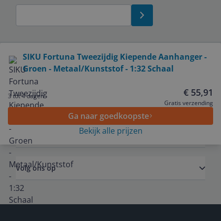
Bekijk product
SIKU Fortuna Tweezijdig Kiepende Aanhanger -
Groen - Metaal/Kunststof - 1:32 Schaal
Service
€ 55,91
3 tot 4 dagen
Algemeen
Gratis verzending
Ga naar goedkoopste
Bekijk alle prijzen
Zakelijk
Volg ons op