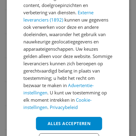
Nee
content, doelgroepinzichten en
verbetering van diensten.
Externe
Verpakking hoogte
leveranciers (1892)
kunnen uw gegevens
18,6 cm
ook verwerken voor deze en andere
doeleinden, waaronder het gebruik van
Product breedte
nauwkeurige geolocatiegegevens en
apparaateigenschappen. Uw keuzes
30,5 cm
gelden alleen voor deze website. Sommige
leveranciers kunnen zich beroepen op
Product gewicht
gerechtvaardigd belang in plaats van
840 g
toestemming; u hebt het recht om
bezwaar te maken in
Advertentie-
Verpakking breedte
instellingen
. U kunt uw toestemming op
30,6 cm
elk moment intrekken in
Cookie-
instellingen
.
Privacybeleid
Doelgroep
Peuters en kleuters
ALLES ACCEPTEREN