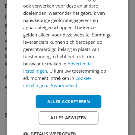
Er zijn nog geen reviews geschreven
ook verwerken voor deze en andere
doeleinden, waaronder het gebruik van
Heb jij dit product in bezit en wil je graag je mening
nauwkeurige geolocatiegegevens en
geven? Start dan hieronder met het schrijven van je
apparaateigenschappen. Uw keuzes
review. Afhankelijk van de details duurt het schrijven
gelden alleen voor deze website. Sommige
van een review gemiddeld tussen de 3 en 10 minuten.
leveranciers kunnen zich beroepen op
Met jouw mening help je andere bezoekers een betere
gerechtvaardigd belang in plaats van
keuze te maken én maak je iedere maand kans op
toestemming; u hebt het recht om
bezwaar te maken in
Advertentie-
€250,-!
Klik hier voor de actievoorwaarden.
instellingen
. U kunt uw toestemming op
Cijfer
elk moment intrekken in
Cookie-
instellingen
.
Privacybeleid
Welk cijfer geef jij dit product?
1
2
3
4
5
6
7
8
9
10
ALLES ACCEPTEREN
Vraag 1 van 4
Specificaties
ALLES AFWIJZEN
DETAILS WEERGEVEN