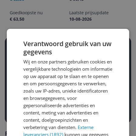
Goedkoopste nu
Laatste prijsupdate
€ 63,50
10-08-2026
Verantwoord gebruik van uw
Stel een alert in en mis geen prijsdaling
gegevens
Krijg een seintje zodra de prijs zakt
Jouw e-mailadres
Wij en onze partners gebruiken cookies en
vergelijkbare technologieën om informatie
op uw apparaat op te slaan en te openen
en om persoonsgegevens te verwerken,
Gewenste daling of bedrag
Gewenste prijs
zoals uw IP-adres, unieke identificatoren
€
-5%
-10%
-15%
en browsegegevens, voor
gepersonaliseerde advertenties en
Prijsalert aanzetten
content, meting van advertenties en
content, doelgroepinzichten en
verbetering van diensten.
Externe
Reviews
leveranciers (1892)
kunnen uw gegevens