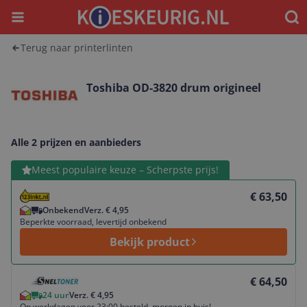
Menu
Waar
Terug naar printerlinten
Toshiba OD-3820 drum origineel
Alle 2 prijzen en aanbieders
Bekijk product
Meest populaire keuze – Scherpste prijs!
€ 63,50
Onbekend
Verz. € 4,95
Beperkte voorraad, levertijd onbekend
Bekijk product
Bekijk product
€ 64,50
24 uur
Verz. € 4,95
Op werkdagen voor 23:00 besteld, morgen in huis!