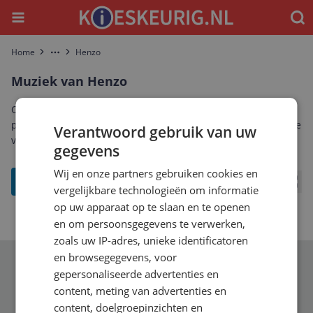
Menu
Waar
Home
Henzo
More
Muziek van Henzo
Ontdek het complete aanbod muziek van Henzo. Vergelijk
prijzen, specificaties en reviews om de beste Henzo muziek te
Verantwoord gebruik van uw
vinden die bij jou past.
gegevens
Wij en onze partners gebruiken cookies en
filter
vergelijkbare technologieën om informatie
Bekij
op uw apparaat op te slaan en te openen
en om persoonsgegevens te verwerken,
zoals uw IP-adres, unieke identificatoren
en browsegegevens, voor
Schrijf je in voor onze nieuwsbrief
gepersonaliseerde advertenties en
content, meting van advertenties en
content, doelgroepinzichten en