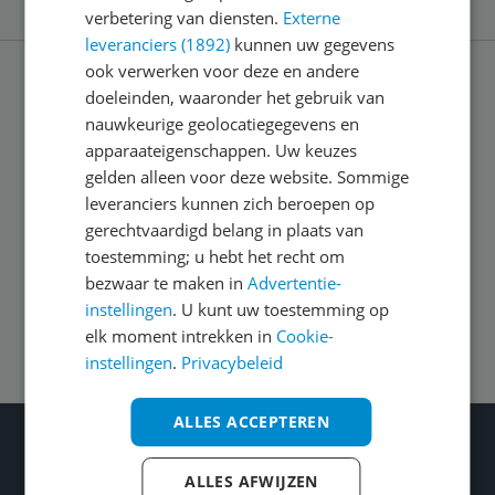
verbetering van diensten.
Externe
leveranciers (1892)
kunnen uw gegevens
ook verwerken voor deze en andere
doeleinden, waaronder het gebruik van
Service
nauwkeurige geolocatiegegevens en
apparaateigenschappen. Uw keuzes
Algemeen
gelden alleen voor deze website. Sommige
leveranciers kunnen zich beroepen op
gerechtvaardigd belang in plaats van
Zakelijk
toestemming; u hebt het recht om
bezwaar te maken in
Advertentie-
instellingen
. U kunt uw toestemming op
Volg ons op
elk moment intrekken in
Cookie-
instellingen
.
Privacybeleid
ALLES ACCEPTEREN
Wat je ook kiest: Blijf kieskeurig
Gecontroleerde reviews
ALLES AFWIJZEN