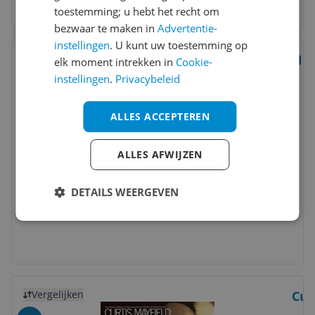
toestemming; u hebt het recht om
bezwaar te maken in
Advertentie-
instellingen
. U kunt uw toestemming op
Bekijk product
Vergelijken
Nir
elk moment intrekken in
Cookie-
instellingen
.
Privacybeleid
8
ALLES ACCEPTEREN
ALLES AFWIJZEN
DETAILS WEERGEVEN
Bekijk product
Vergelijken
Cur