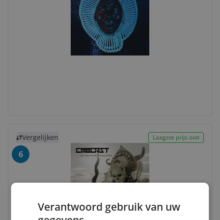
Bekijk product
Vergelijken
Laagste prijs ooit
6
Verantwoord gebruik van uw
gegevens