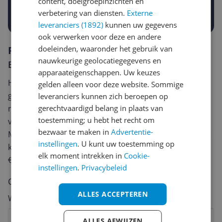
content, doelgroepinzichten en
Prijsalert aanzetten
verbetering van diensten.
Externe
leveranciers (1892)
kunnen uw gegevens
ook verwerken voor deze en andere
doeleinden, waaronder het gebruik van
Reviews
nauwkeurige geolocatiegegevens en
Er zijn nog geen reviews geschreven
apparaateigenschappen. Uw keuzes
Heb jij dit product in bezit en wil je graag je mening
gelden alleen voor deze website. Sommige
geven? Start dan hieronder met het schrijven van je
leveranciers kunnen zich beroepen op
gerechtvaardigd belang in plaats van
review. Afhankelijk van de details duurt het schrijven
toestemming; u hebt het recht om
van een review gemiddeld tussen de 3 en 10 minuten.
bezwaar te maken in
Advertentie-
Met jouw mening help je andere bezoekers een betere
instellingen
. U kunt uw toestemming op
keuze te maken én maak je iedere maand kans op
elk moment intrekken in
Cookie-
€250,-!
Klik hier voor de actievoorwaarden.
instellingen
.
Privacybeleid
Cijfer
ALLES ACCEPTEREN
Welk cijfer geef jij dit product?
1
2
3
4
5
6
7
8
9
10
ALLES AFWIJZEN