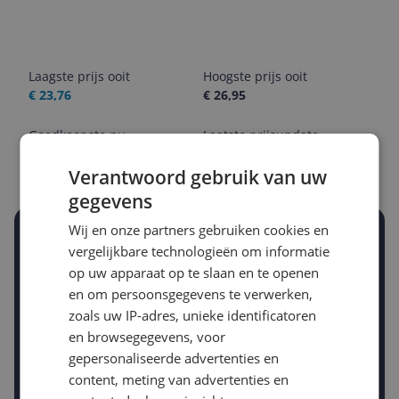
Laagste prijs ooit
Hoogste prijs ooit
€ 23,76
€ 26,95
Goedkoopste nu
Laatste prijsupdate
€ 26,95
06-08-2026
Verantwoord gebruik van uw
gegevens
Wij en onze partners gebruiken cookies en
Stel een alert in en mis geen prijsdaling
vergelijkbare technologieën om informatie
Krijg een seintje zodra de prijs zakt
op uw apparaat op te slaan en te openen
Jouw e-mailadres
en om persoonsgegevens te verwerken,
zoals uw IP-adres, unieke identificatoren
en browsegegevens, voor
Gewenste daling of bedrag
gepersonaliseerde advertenties en
Gewenste prijs
content, meting van advertenties en
€
-5%
-10%
-15%