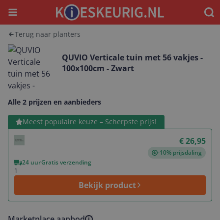
Menu
Waar
Terug naar planters
QUVIO Verticale tuin met 56 vakjes -
100x100cm - Zwart
Alle 2 prijzen en aanbieders
Bekijk product
Meest populaire keuze – Scherpste prijs!
€ 26,95
-10% prijsdaling
24 uur
Gratis verzending
1
Bekijk product
Marketplace aanbod