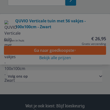
Bekijk product
QUVIO Verticale tuin met 56 vakjes -
100x100cm - Zwart
Service
€ 26,95
Morgen in huis
Algemeen
Gratis verzending
Ga naar goedkoopste
Bekijk alle prijzen
Zakelijk
Volg ons op
Wat je ook kiest: Blijf kieskeurig