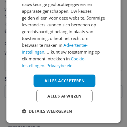
review. Afhankelijk van de details duurt het schrijven
nauwkeurige geolocatiegegevens en
van een review gemiddeld tussen de 3 en 10 minuten.
apparaateigenschappen. Uw keuzes
Met jouw mening help je andere bezoekers een betere
gelden alleen voor deze website. Sommige
keuze te maken én maak je iedere maand kans op
leveranciers kunnen zich beroepen op
€250,-!
Klik hier voor de actievoorwaarden.
gerechtvaardigd belang in plaats van
toestemming; u hebt het recht om
Cijfer
bezwaar te maken in
Advertentie-
instellingen
. U kunt uw toestemming op
Welk cijfer geef jij dit product?
elk moment intrekken in
Cookie-
1
2
3
4
5
6
7
8
9
10
instellingen
.
Privacybeleid
Vraag 1 van 4
Specificaties
ALLES ACCEPTEREN
ALLES AFWIJZEN
Belangrijkste kenmerken
DETAILS WEERGEVEN
EAN