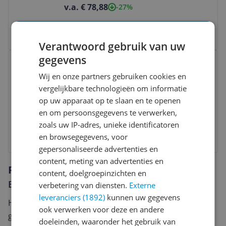
v.a. € 78,88
-27%
Bekijk product
Verantwoord gebruik van uw
Bekijk product
gegevens
Philips Hue Being - Smart LED
Wij en onze partners gebruiken cookies en
Ceiling Light - Black - Bluetooth -
vergelijkbare technologieën om informatie
Dimmer Switch Included
Anders
|
LED
|
Ja
|
Ja
op uw apparaat op te slaan en te openen
v.a. € 129,95
-7%
en om persoonsgegevens te verwerken,
zoals uw IP-adres, unieke identificatoren
Bekijk product
en browsegegevens, voor
gepersonaliseerde advertenties en
content, meting van advertenties en
Reviews
content, doelgroepinzichten en
Er zijn nog geen reviews geschreven
verbetering van diensten.
Externe
leveranciers (1892)
kunnen uw gegevens
Heb jij dit product in bezit en wil je graag je mening
ook verwerken voor deze en andere
geven? Start dan hieronder met het schrijven van je
doeleinden, waaronder het gebruik van