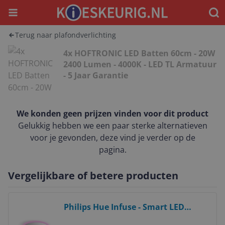
Menu
Waar
Terug naar plafondverlichting
4x HOFTRONIC LED Batten 60cm - 20W
2400 Lumen - 4000K - LED TL Armatuur
- 5 Jaar Garantie
We konden geen prijzen vinden voor dit product
Gelukkig hebben we een paar sterke alternatieven
voor je gevonden, deze vind je verder op de
pagina.
Vergelijkbare of betere producten
Bekijk product
Philips Hue Infuse - Smart LED
Plafondlamp - White and Color