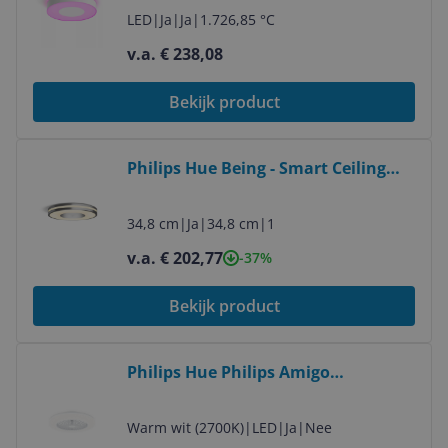
Ambiance - Wit - 42cm
LED
|
Ja
|
Ja
|
1.726,85 °C
v.a. € 238,08
Bekijk product
Bekijk product
Philips Hue Being - Smart Ceiling
Light - White Ambiance - Bluetooth -
Aluminum
34,8 cm
|
Ja
|
34,8 cm
|
1
v.a. € 202,77
-37%
Bekijk product
Bekijk product
Philips Hue Philips Amigo
Plafondventilator - LED Verlichting -
48,5cm - Wit - Afstandsbediening
Warm wit (2700K)
|
LED
|
Ja
|
Nee