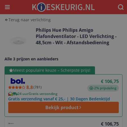
Menu
Waar
Terug naar verlichting
Philips Hue Philips Amigo
Plafondventilator - LED Verlichting -
48,5cm - Wit - Afstandsbediening
Alle 3 prijzen en aanbieders
Bekijk product
Meest populaire keuze – Scherpste prijs!
€ 106,75
8.8
(
781
)
-2% prijsdaling
24 uur
Gratis verzending
Gratis verzending vanaf € 25,- | 30 Dagen Bedenktijd
Bekijk product
Bekijk product
€ 106,75