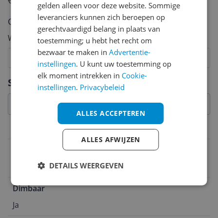
€250,-!
Klik hier voor de actievoorwaarden.
gelden alleen voor deze website. Sommige
leveranciers kunnen zich beroepen op
Cijfer
gerechtvaardigd belang in plaats van
Welk cijfer geef jij dit product?
toestemming; u hebt het recht om
bezwaar te maken in
Advertentie-
1
2
3
4
5
6
7
8
9
10
instellingen
. U kunt uw toestemming op
elk moment intrekken in
Cookie-
Vraag 1 van 4
Specificaties
instellingen
.
Privacybeleid
ALLES ACCEPTEREN
Functies
ALLES AFWIJZEN
Slimme verlichting
DETAILS WEERGEVEN
Nee
Dimbaar
Ja