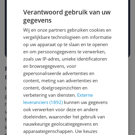
Verantwoord gebruik van uw
gegevens
Gewenste daling of bedrag
Gewenste prijs
Wij en onze partners gebruiken cookies en
€
-5%
-10%
-15%
vergelijkbare technologieën om informatie
op uw apparaat op te slaan en te openen
Prijsalert aanzetten
en om persoonsgegevens te verwerken,
zoals uw IP-adres, unieke identificatoren
en browsegegevens, voor
Reviews
gepersonaliseerde advertenties en
Er zijn nog geen reviews geschreven
content, meting van advertenties en
content, doelgroepinzichten en
Heb jij dit product in bezit en wil je graag je mening
verbetering van diensten.
Externe
geven? Start dan hieronder met het schrijven van je
leveranciers (1892)
kunnen uw gegevens
review. Afhankelijk van de details duurt het schrijven
ook verwerken voor deze en andere
van een review gemiddeld tussen de 3 en 10 minuten.
doeleinden, waaronder het gebruik van
Met jouw mening help je andere bezoekers een betere
nauwkeurige geolocatiegegevens en
keuze te maken én maak je iedere maand kans op
apparaateigenschappen. Uw keuzes