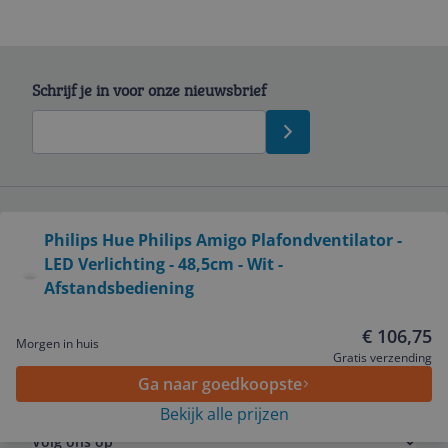
Schrijf je in voor onze nieuwsbrief
Bekijk product
Philips Hue Philips Amigo Plafondventilator -
Service
LED Verlichting - 48,5cm - Wit -
Afstandsbediening
Algemeen
€ 106,75
Morgen in huis
Gratis verzending
Zakelijk
Ga naar goedkoopste
Bekijk alle prijzen
Volg ons op