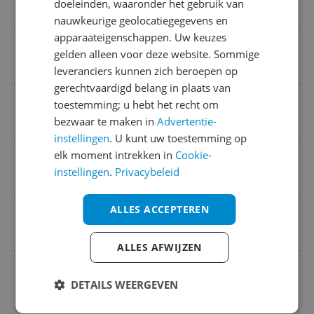
doeleinden, waaronder het gebruik van
19 centimeter
nauwkeurige geolocatiegegevens en
apparaateigenschappen. Uw keuzes
Verwisselbare platen
gelden alleen voor deze website. Sommige
Nee
leveranciers kunnen zich beroepen op
gerechtvaardigd belang in plaats van
Verpakking breedte
toestemming; u hebt het recht om
bezwaar te maken in
Advertentie-
34 centimeter
instellingen
. U kunt uw toestemming op
elk moment intrekken in
Cookie-
Verpakking hoogte
instellingen
.
Privacybeleid
19 centimeter
ALLES ACCEPTEREN
EAN
8003705120662
ALLES AFWIJZEN
Bijgeleverde accessoires en toebehoren
DETAILS WEERGEVEN
Instellingen en functies