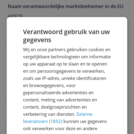
Naam verantwoordelijke marktdeelnemer in de EU
ARIETE
Product breedte
Verantwoord gebruik van uw
gegevens
34 centimeter
Wij en onze partners gebruiken cookies en
Model
vergelijkbare technologieën om informatie
bedieningsknop

op uw apparaat op te slaan en te openen
Deurstijl: Zijwaartse zwaai

en om persoonsgegevens te verwerken,
Inbegrepen componenten: Houten messen

zoals uw IP-adres, unieke identificatoren
Merk: Ariete

en browsegegevens, voor
Kleur: Rood 919
gepersonaliseerde advertenties en
content, meting van advertenties en
Verpakking lengte
content, doelgroepinzichten en
verbetering van diensten.
Externe
30 cm
leveranciers (1892)
kunnen uw gegevens
ook verwerken voor deze en andere
Product hoogte