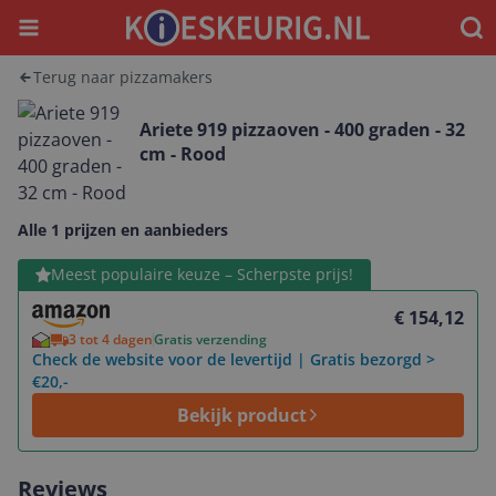
Menu
Waar
Terug naar pizzamakers
Ariete 919 pizzaoven - 400 graden - 32
cm - Rood
Alle 1 prijzen en aanbieders
Bekijk product
Meest populaire keuze – Scherpste prijs!
€ 154,12
3 tot 4 dagen
Gratis verzending
Check de website voor de levertijd | Gratis bezorgd >
€20,-
Bekijk product
Reviews