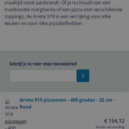
maaltijd nooit aanbrandt. Of je nu houdt van een
traditionele margherita of een pizza met verschillende
toppings, de Ariete 919 is een verrijking voor elke
keuken en voor elke pizzaliefhebber.
Schrijf je in voor onze nieuwsbrief
Bekijk product
Ariete 919 pizzaoven - 400 graden - 32 cm -
Rood
Service
€ 154,12
3 tot 4 dagen
Algemeen
Gratis verzending