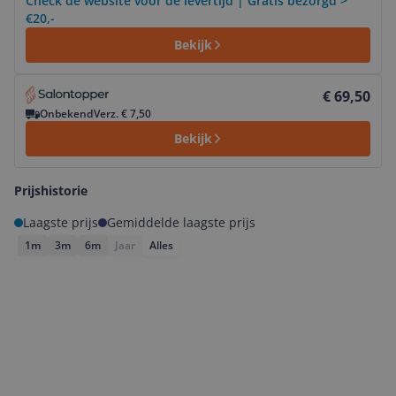
Check de website voor de levertijd | Gratis bezorgd >
€20,-
Bekijk
Bekijk product
€ 69,50
Onbekend
Verz. € 7,50
Bekijk
Prijshistorie
Laagste prijs
Gemiddelde laagste prijs
1m
3m
6m
Jaar
Alles