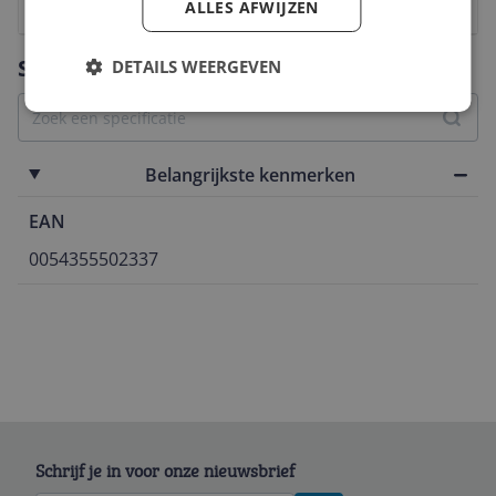
ALLES AFWIJZEN
1
2
3
4
5
6
7
8
9
10
Vraag 1 van 4
Specificaties
DETAILS WEERGEVEN
Belangrijkste kenmerken
EAN
0054355502337
Schrijf je in voor onze nieuwsbrief