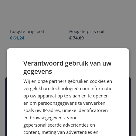
Laagste prijs ooit
Hoogste prijs ooit
€ 61,24
€ 74,09
Goedkoopste nu
Laatste prijsupdate
€ 69,50
06-08-2026
Verantwoord gebruik van uw
gegevens
Wij en onze partners gebruiken cookies en
Stel een alert in en mis geen prijsdaling
vergelijkbare technologieën om informatie
Krijg een seintje zodra de prijs zakt
op uw apparaat op te slaan en te openen
Jouw e-mailadres
en om persoonsgegevens te verwerken,
zoals uw IP-adres, unieke identificatoren
en browsegegevens, voor
Gewenste daling of bedrag
gepersonaliseerde advertenties en
Gewenste prijs
content, meting van advertenties en
€