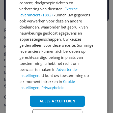
-5%
-10%
-15%
content, doelgroepinzichten en
verbetering van diensten.
Externe
Prijsalert aanzetten
leveranciers (1892)
kunnen uw gegevens
ook verwerken voor deze en andere
doeleinden, waaronder het gebruik van
Reviews
nauwkeurige geolocatiegegevens en
Er zijn nog geen reviews geschreven
apparaateigenschappen. Uw keuzes
gelden alleen voor deze website. Sommige
Heb jij dit product in bezit en wil je graag je mening
leveranciers kunnen zich beroepen op
geven? Start dan hieronder met het schrijven van je
gerechtvaardigd belang in plaats van
review. Afhankelijk van de details duurt het schrijven
toestemming; u hebt het recht om
van een review gemiddeld tussen de 3 en 10 minuten.
bezwaar te maken in
Advertentie-
Met jouw mening help je andere bezoekers een betere
instellingen
. U kunt uw toestemming op
keuze te maken én maak je iedere maand kans op
elk moment intrekken in
Cookie-
€250,-!
Klik hier voor de actievoorwaarden.
instellingen
.
Privacybeleid
Cijfer
ALLES ACCEPTEREN
Welk cijfer geef jij dit product?