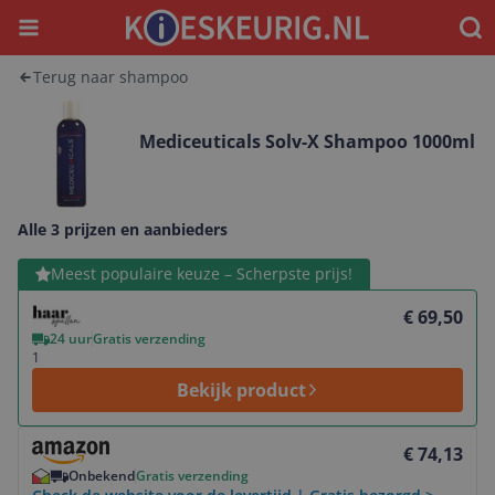
Menu
Waar
Terug naar shampoo
Mediceuticals Solv-X Shampoo 1000ml
Alle 3 prijzen en aanbieders
Bekijk product
Meest populaire keuze – Scherpste prijs!
€ 69,50
24 uur
Gratis verzending
1
Bekijk product
Bekijk product
€ 74,13
Onbekend
Gratis verzending