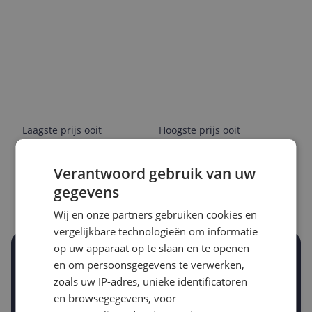
Laagste prijs ooit
Hoogste prijs ooit
€ 11,05
€ 16,60
Verantwoord gebruik van uw
Goedkoopste nu
Laatste prijsupdate
gegevens
€ 11,19
07-08-2026
Wij en onze partners gebruiken cookies en
vergelijkbare technologieën om informatie
op uw apparaat op te slaan en te openen
Stel een alert in en mis geen prijsdaling
en om persoonsgegevens te verwerken,
Krijg een seintje zodra de prijs zakt
zoals uw IP-adres, unieke identificatoren
Jouw e-mailadres
en browsegegevens, voor