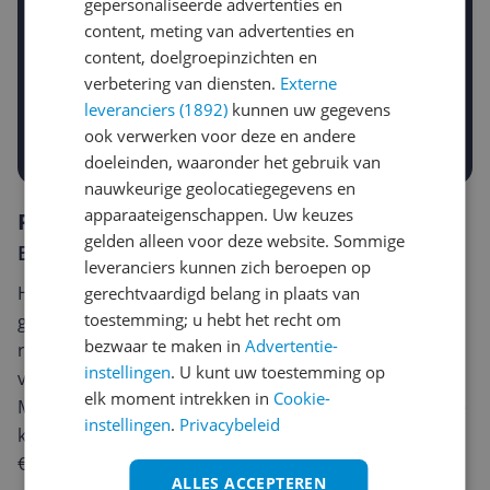
gepersonaliseerde advertenties en
content, meting van advertenties en
Gewenste daling of bedrag
content, doelgroepinzichten en
Gewenste prijs
verbetering van diensten.
Externe
€
-5%
-10%
-15%
leveranciers (1892)
kunnen uw gegevens
ook verwerken voor deze en andere
Prijsalert aanzetten
doeleinden, waaronder het gebruik van
nauwkeurige geolocatiegegevens en
apparaateigenschappen. Uw keuzes
Reviews
gelden alleen voor deze website. Sommige
Er zijn nog geen reviews geschreven
leveranciers kunnen zich beroepen op
Heb jij dit product in bezit en wil je graag je mening
gerechtvaardigd belang in plaats van
toestemming; u hebt het recht om
geven? Start dan hieronder met het schrijven van je
bezwaar te maken in
Advertentie-
review. Afhankelijk van de details duurt het schrijven
instellingen
. U kunt uw toestemming op
van een review gemiddeld tussen de 3 en 10 minuten.
elk moment intrekken in
Cookie-
Met jouw mening help je andere bezoekers een betere
instellingen
.
Privacybeleid
keuze te maken én maak je iedere maand kans op
€250,-!
Klik hier voor de actievoorwaarden.
ALLES ACCEPTEREN