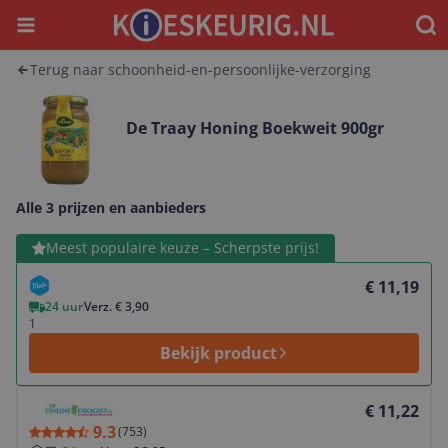
Menu
Waar
Terug naar schoonheid-en-persoonlijke-verzorging
De Traay Honing Boekweit 900gr
Alle 3 prijzen en aanbieders
Bekijk product
Meest populaire keuze – Scherpste prijs!
€ 11,19
24 uur
Verz. € 3,90
1
Bekijk product
Bekijk product
€ 11,22
9.3
(
753
)