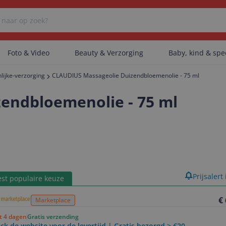
Foto & Video
Beauty & Verzorging
Baby, kind & sp
lijke-verzorging
CLAUDIUS Massageolie Duizendbloemenolie - 75 ml
Er zijn geen categorieën gevonden.
endbloemenolie - 75 ml
Er zijn geen producten gevonden.
Er zijn geen artikelen gevonden.
product
Prijsalert
st populaire keuze
€
Marketplace
ot 4 dagen
Gratis verzending
ck de website voor de levertijd | Gratis bezorgd > €20,-