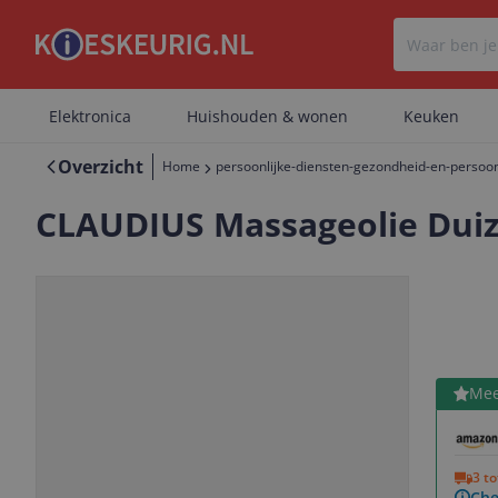
Elektronica
Huishouden & wonen
Keuken
Overzicht
Home
persoonlijke-diensten-gezondheid-en-persoon
CLAUDIUS Massageolie Duiz
Bekijk 
Mee
Vorige
Volgende
3 t
Che