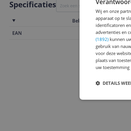
Verantwoor
Specificaties
Wij en onze part
apparaat op te s
Belangrijkste kenmerken
identificatoren e
advertenties en c
EAN
7434223555
(1892)
kunnen uw 
gebruik van nauw
voor deze websit
plaats van toest
uw toestemming 
DETAILS WE