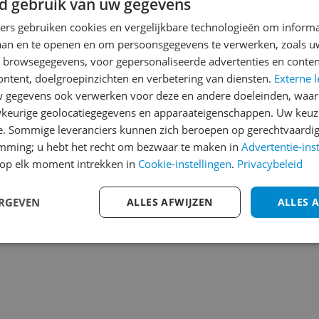
d gebruik van uw gegevens
Reviews
Er zijn nog geen revie
ners gebruiken cookies en vergelijkbare technologieën om inform
laan en te openen en om persoonsgegevens te verwerken, zoals uw
Heb jij dit product in bezi
n browsegegevens, voor gepersonaliseerde advertenties en conten
met het schrijven van je re
ontent, doelgroepinzichten en verbetering van diensten.
Externe l
529
een review gemiddeld tuss
gegevens ook verwerken voor deze en andere doeleinden, waar
andere bezoekers een bet
keurige geolocatiegegevens en apparaateigenschappen. Uw keuze
€250,-!
Klik hier voor de a
e. Sommige leveranciers kunnen zich beroepen op gerechtvaardig
emming; u hebt het recht om bezwaar te maken in
Advertentie-ins
Cijfer
op elk moment intrekken in
Cookie-instellingen
.
Privacybeleid
Welk cijfer geef jij dit prod
ERGEVEN
ALLES AFWIJZEN
ALLES 
1
2
3