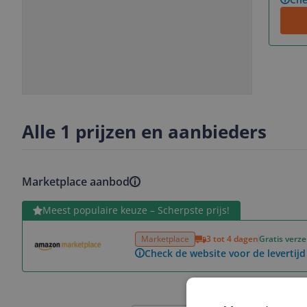
Slide
Slide
1
2
Alle 1 prijzen en aanbieders
Marketplace aanbod
Bekijk product
Meest populaire keuze – Scherpste prijs!
Marketplace
3 tot 4 dagen
Gratis verz
Check de website voor de levertijd