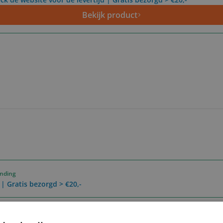
Bekijk product
ending
 | Gratis bezorgd > €20,-