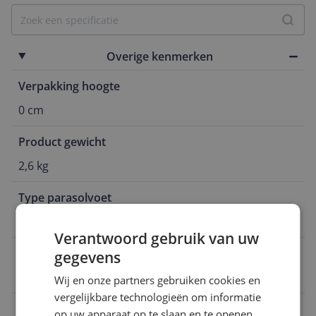
Overige kenmerken
Verpakking hoogte
0 cm
Product gewicht
2,6 kg
Type parasolvoet
Parasolvoet
Verantwoord gebruik van uw
Naam verantwoordelijke marktdeelnemer in de EU
gegevens
Acaza
Wij en onze partners gebruiken cookies en
vergelijkbare technologieën om informatie
Geschikt voor diameter parasolstok
op uw apparaat op te slaan en te openen