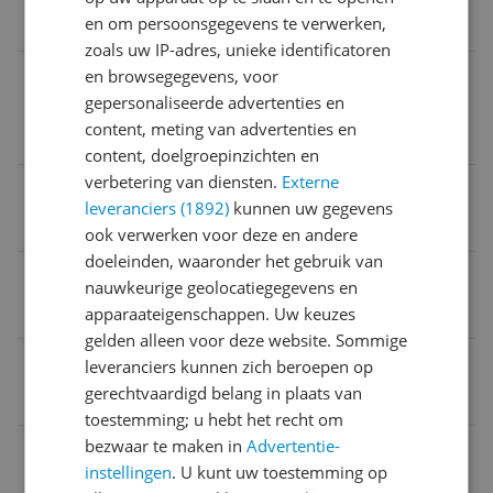
en om persoonsgegevens te verwerken,
0 cm
zoals uw IP-adres, unieke identificatoren
Telefoonnummer verantwoordelijke
en browsegegevens, voor
marktdeelnemer in de EU
gepersonaliseerde advertenties en
content, meting van advertenties en
09 298 04 17
content, doelgroepinzichten en
verbetering van diensten.
Externe
Taal handleiding
leveranciers (1892)
kunnen uw gegevens
Universeel
ook verwerken voor deze en andere
doeleinden, waaronder het gebruik van
Verpakking lengte
nauwkeurige geolocatiegegevens en
0 cm
apparaateigenschappen. Uw keuzes
gelden alleen voor deze website. Sommige
Verpakking breedte
leveranciers kunnen zich beroepen op
gerechtvaardigd belang in plaats van
0 cm
toestemming; u hebt het recht om
bezwaar te maken in
Advertentie-
Vulbaar
instellingen
. U kunt uw toestemming op
Nee