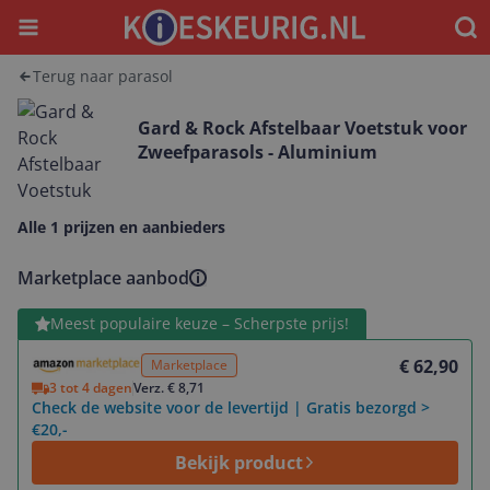
Menu
Waar
Terug naar parasol
Gard & Rock Afstelbaar Voetstuk voor
Zweefparasols - Aluminium
Alle 1 prijzen en aanbieders
Marketplace aanbod
Bekijk product
Meest populaire keuze – Scherpste prijs!
€ 62,90
Marketplace
3 tot 4 dagen
Verz. € 8,71
Check de website voor de levertijd | Gratis bezorgd >
€20,-
Bekijk product