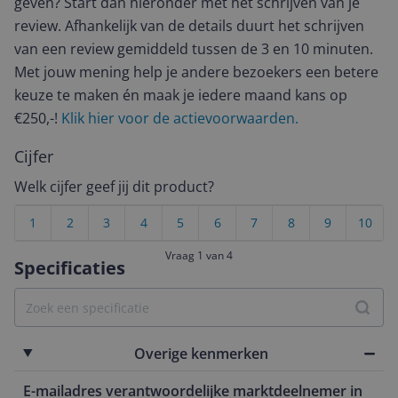
geven? Start dan hieronder met het schrijven van je
review. Afhankelijk van de details duurt het schrijven
van een review gemiddeld tussen de 3 en 10 minuten.
Met jouw mening help je andere bezoekers een betere
keuze te maken én maak je iedere maand kans op
€250,-!
Klik hier voor de actievoorwaarden.
Cijfer
Welk cijfer geef jij dit product?
1
2
3
4
5
6
7
8
9
10
Vraag 1 van 4
Specificaties
Overige kenmerken
E-mailadres verantwoordelijke marktdeelnemer in