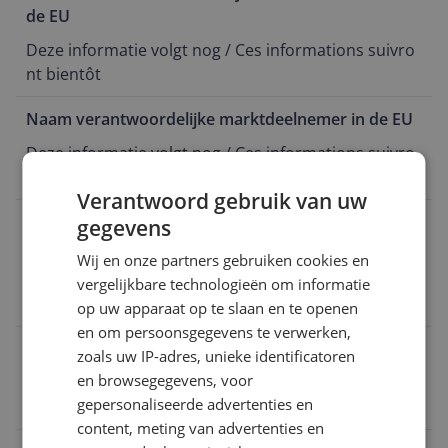
de EU
Deze informatie volgt nog / Ces informations suivro
nt bientôt
Naam verantwoordelijke marktdeelnemer in de EU
Deze informatie volgt nog / Ces informations suivro
nt bientôt
Verantwoord gebruik van uw
Telefoonnummer verantwoordelijke
gegevens
marktdeelnemer in de EU
Wij en onze partners gebruiken cookies en
Deze informatie volgt nog / Ces informations suivro
vergelijkbare technologieën om informatie
nt bientôt
op uw apparaat op te slaan en te openen
en om persoonsgegevens te verwerken,
Adres verantwoordelijke marktdeelnemer in de EU
zoals uw IP-adres, unieke identificatoren
en browsegegevens, voor
Deze informatie volgt nog / Ces informations suivro
gepersonaliseerde advertenties en
nt bientôt
content, meting van advertenties en