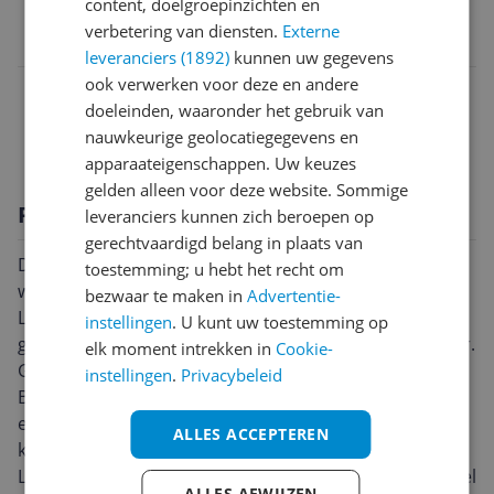
EAN
content, doelgroepinzichten en
verbetering van diensten.
Externe
8720922180292
leveranciers (1892)
kunnen uw gegevens
ook verwerken voor deze en andere
Gebruikswijze en werking
doeleinden, waaronder het gebruik van
Productinformatie
nauwkeurige geolocatiegegevens en
apparaateigenschappen. Uw keuzes
gelden alleen voor deze website. Sommige
Productomschrijving
leveranciers kunnen zich beroepen op
gerechtvaardigd belang in plaats van
Dit is een Lightning naar USB-C kabel die kan gebruikt
toestemming; u hebt het recht om
worden voor het opladen van je apparaten met
bezwaar te maken in
Advertentie-
Lightning poort. De sterke connector en het
instellingen
. U kunt uw toestemming op
gevlochten textiel zorgen voor een langere levensduur.
elk moment intrekken in
Cookie-
Geschikt voor alle toestellen met een Lightning poort
instellingen
.
Privacybeleid
Beschikt je telefoon of tablet over een Lightning poort
en wil je graag een nieuwe kabel aanschaffen? Deze
ALLES ACCEPTEREN
kabel biedt uitkomst: met deze kabel kun je al je
Lightning-apparaten opladen. Het apparaat hoeft enkel
ALLES AFWIJZEN