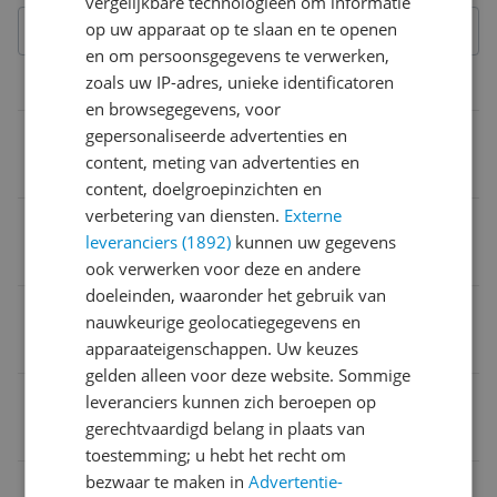
vergelijkbare technologieën om informatie
op uw apparaat op te slaan en te openen
en om persoonsgegevens te verwerken,
zoals uw IP-adres, unieke identificatoren
Specificaties
en browsegegevens, voor
RAM
gepersonaliseerde advertenties en
content, meting van advertenties en
16 GB
content, doelgroepinzichten en
verbetering van diensten.
Externe
Opslag
leveranciers (1892)
kunnen uw gegevens
512 GB
ook verwerken voor deze en andere
doeleinden, waaronder het gebruik van
Processor
nauwkeurige geolocatiegegevens en
Intel Core i5
apparaateigenschappen. Uw keuzes
gelden alleen voor deze website. Sommige
EAN
leveranciers kunnen zich beroepen op
gerechtvaardigd belang in plaats van
0707565805193
toestemming; u hebt het recht om
bezwaar te maken in
Advertentie-
Aansluitingen