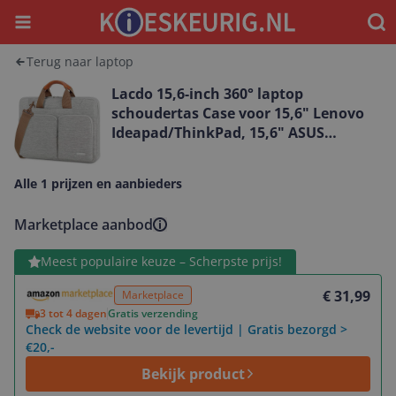
Menu
Waar
Terug naar laptop
Lacdo 15,6-inch 360° laptop
schoudertas Case voor 15,6" Lenovo
Ideapad/ThinkPad, 15,6" ASUS
VivoBook/ZenBook, 15,6" Acer Aspire
5 3/Chromebook 15, HP Envy 15, Dell
Alle 1 prijzen en aanbieders
Inspiron 15, grijs
Marketplace aanbod
Bekijk product
Meest populaire keuze – Scherpste prijs!
€ 31,99
Marketplace
3 tot 4 dagen
Gratis verzending
Check de website voor de levertijd | Gratis bezorgd >
€20,-
Bekijk product