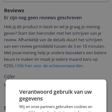
Reviews
Er zijn nog geen reviews geschreven
Heb jij dit product in bezit en wil je graag je mening
geven? Start dan hieronder met het schrijven van je
review. Afhankelijk van de details duurt het schrijven
van een review gemiddeld tussen de 3 en 10 minuten.
Met jouw mening help je andere bezoekers een betere
keuze te maken én maak je iedere maand kans op
€250,-!
Klik hier voor de actievoorwaarden.
Cijfer
Welk cijfer geef jij dit product?
Verantwoord gebruik van uw
1
2
3
4
5
6
7
8
9
10
gegevens
Vraag 1 van 4
Wij en onze partners gebruiken cookies en
Specificaties