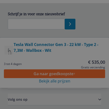
Schrijf je in voor onze nieuwsbrief
Bekijk product
Tesla Wall Connector Gen 3 - 22 kW - Type 2 -
7,3M - Wallbox - Wit
Service
€ 535,00
3 tot 4 dagen
Algemeen
Gratis verzending
Ga naar goedkoopste
Bekijk alle prijzen
Zakelijk
Volg ons op