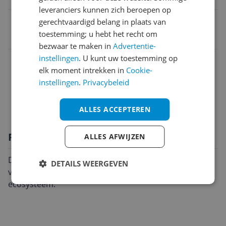
leveranciers kunnen zich beroepen op
EAN
gerechtvaardigd belang in plaats van
toestemming; u hebt het recht om
8720844016310
bezwaar te maken in
Advertentie-
instellingen
. U kunt uw toestemming op
Overige kenmerken
elk moment intrekken in
Cookie-
Productinformatie
instellingen
.
Privacybeleid
Technische specificaties
ALLES ACCEPTEREN
Productomschrijving
ALLES AFWIJZEN
De bekende thuislader van Tesla. Ondersteunt alle
DETAILS WEERGEVEN
vermogens en integreert uitstekend in het Tesla
ecosysteem.