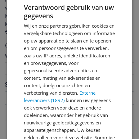
Verantwoord gebruik van uw
van een review gemiddeld tussen de 3 en 10 minuten.
gegevens
Met jouw mening help je andere bezoekers een betere
keuze te maken én maak je iedere maand kans op
Wij en onze partners gebruiken cookies en
€250,-!
Klik hier voor de actievoorwaarden.
vergelijkbare technologieën om informatie
op uw apparaat op te slaan en te openen
Cijfer
en om persoonsgegevens te verwerken,
zoals uw IP-adres, unieke identificatoren
Welk cijfer geef jij dit product?
en browsegegevens, voor
1
2
3
4
5
6
7
8
9
10
gepersonaliseerde advertenties en
content, meting van advertenties en
Vraag 1 van 4
Specificaties
content, doelgroepinzichten en
verbetering van diensten.
Externe
leveranciers (1892)
kunnen uw gegevens
ook verwerken voor deze en andere
Toepasbaarheid
doeleinden, waaronder het gebruik van
nauwkeurige geolocatiegegevens en
Gebruik in type voertuig
apparaateigenschappen. Uw keuzes
gelden alleen voor deze website. Sommige
Universeel