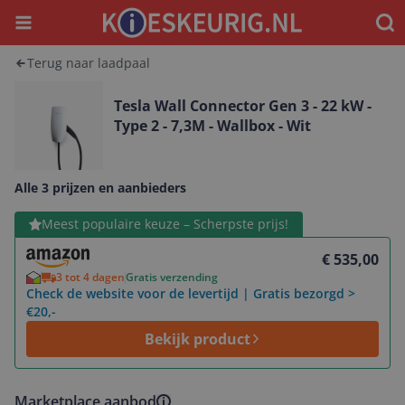
Menu
Waar
Terug naar laadpaal
Tesla Wall Connector Gen 3 - 22 kW -
Type 2 - 7,3M - Wallbox - Wit
Alle 3 prijzen en aanbieders
Bekijk product
Meest populaire keuze – Scherpste prijs!
€ 535,00
3 tot 4 dagen
Gratis verzending
Check de website voor de levertijd | Gratis bezorgd >
€20,-
Bekijk product
Marketplace aanbod