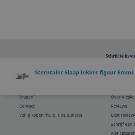
Schrijf je in 
Bekijk product
Sterntaler Slaap lekker figuur Emmi 
Service
Algemeen
Vragen?
Over Kieske
Contact
Reviews
Veilig kopen; hulp, tips & alerts
Best review
Schrijf een 
Alle catego