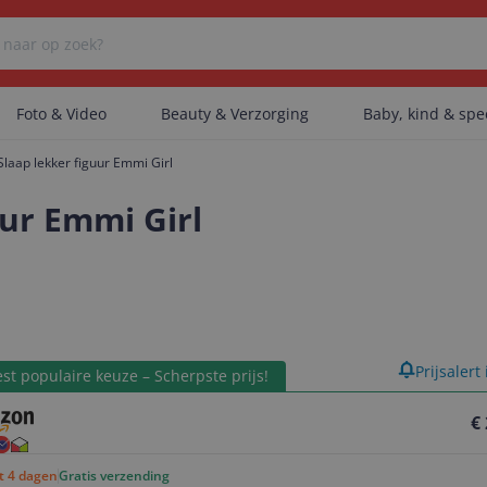
Foto & Video
Beauty & Verzorging
Baby, kind & sp
Slaap lekker figuur Emmi Girl
Er zijn geen categorieën gevonden.
uur Emmi Girl
Er zijn geen producten gevonden.
product
Prijsalert
Er zijn geen artikelen gevonden.
st populaire keuze – Scherpste prijs!
€
ot 4 dagen
Gratis verzending