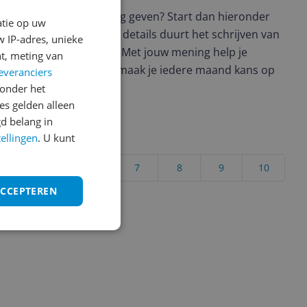
t en wil je graag je mening geven? Start dan hieronder
atie op uw
view. Afhankelijk van de details duurt het schrijven van
 IP-adres, unieke
en de 3 en 10 minuten. Met jouw mening help je
t, meting van
ere keuze te maken én maak je iedere maand kans op
everanciers
ctievoorwaarden.
onder het
s gelden alleen
d belang in
tellingen
. U kunt
uct?
4
5
6
7
8
9
10
ACCEPTEREN
Vraag 1 van 4