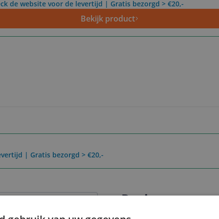
ck de website voor de levertijd | Gratis bezorgd > €20,-
Bekijk product
vertijd | Gratis bezorgd > €20,-
Reviews
Er zijn nog geen revie