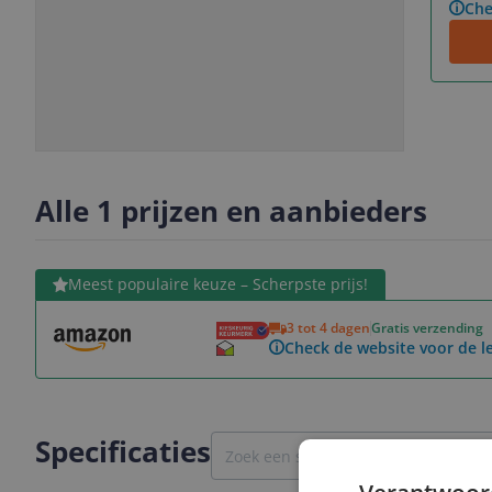
Che
Slide
Slide
1
2
Alle 1 prijzen en aanbieders
Bekijk product
Meest populaire keuze – Scherpste prijs!
3 tot 4 dagen
Gratis verzending
Check de website voor de le
Specificaties