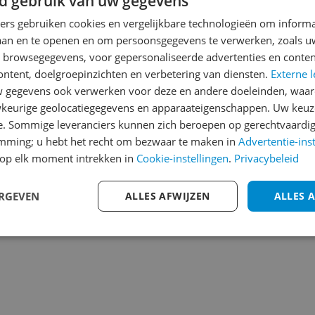
d gebruik van uw gegevens
Heb jij dit product in bezi
ners gebruiken cookies en vergelijkbare technologieën om inform
met het schrijven van je re
laan en te openen en om persoonsgegevens te verwerken, zoals uw
254
een review gemiddeld tuss
n browsegegevens, voor gepersonaliseerde advertenties en conten
andere bezoekers een bet
ontent, doelgroepinzichten en verbetering van diensten.
Externe l
€250,-!
Klik hier voor de a
gegevens ook verwerken voor deze en andere doeleinden, waar
 ezeltje Emmi Meisje van
keurige geolocatiegegevens en apparaateigenschappen. Uw keuze
en is versierd met een
Cijfer
e. Sommige leveranciers kunnen zich beroepen op gerechtvaardig
n Afmetingen & gewicht:
emming; u hebt het recht om bezwaar te maken in
Advertentie-ins
Welk cijfer geef jij dit prod
Materiaal & verzorging:
op elk moment intrekken in
Cookie-instellingen
.
Privacybeleid
maal wasprogramma 40°C
1
2
3
lijk, niet strijken,
ERGEVEN
ALLES AFWIJZEN
ALLES 