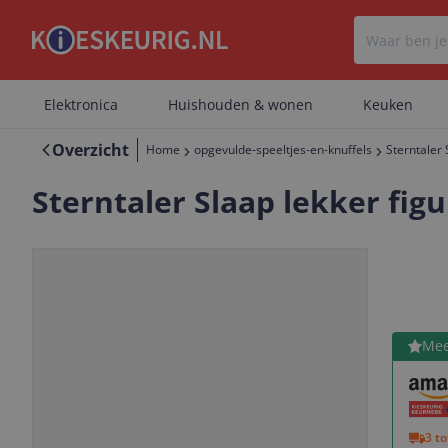
Elektronica
Huishouden & wonen
Keuken
Overzicht
Home
opgevulde-speeltjes-en-knuffels
Sterntaler 
Sterntaler Slaap lekker fig
Bekijk 
Mee
Vorige
Volgende
3 t