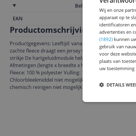
Verantwoor
Belangrijkste kenmerken
Wij en onze part
apparaat op te s
EAN
4066891117
identificatoren e
Productomschrijving
advertenties en c
(1892)
kunnen uw 
Productgegevens: Leeftijd: vanaf 0 maanden Schlaf Gut
gebruik van nauw
zachte fleece draagt een jersey sjaal met bloemmotief 
voor deze websit
strikje De hartgeluidmodule helpt om in slaap te valle
plaats van toest
Afmetingen (lengte x breedte x hoogte): 25 x 22 x 9 cm 
uw toestemming 
Fleece: 100 % polyester Vulling: 100 % polyester Nor
Chloorbleekmiddel niet mogelijk, droogtrommel niet moge
DETAILS WE
chemisch reinigen niet mogelijk