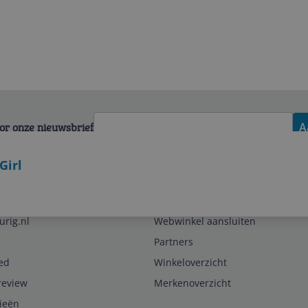
voor onze nieuwsbrief
A
Girl
Zakelijk
urig.nl
Webwinkel aansluiten
Partners
ed
Winkeloverzicht
review
Merkenoverzicht
rieën