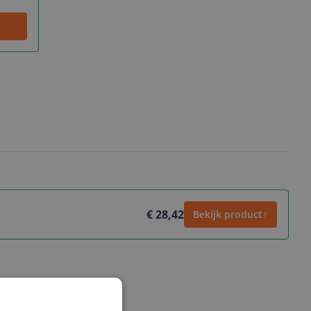
€ 28,42
Bekijk product
ws geschreven