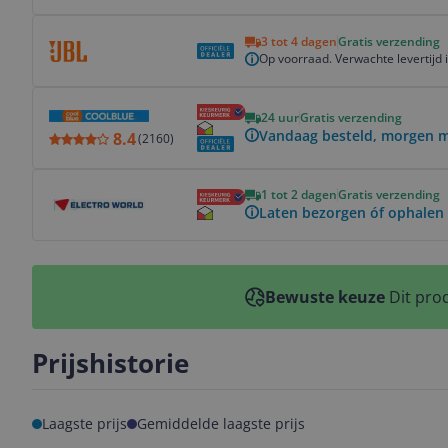
Bekijk product
3 tot 4 dagen
Gratis verzending
Op voorraad. Verwachte levertijd 
Bekijk product
24 uur
Gratis verzending
Vandaag besteld, morgen mu
8.4
(
2160
)
Bekijk product
1 tot 2 dagen
Gratis verzending
Laten bezorgen óf ophalen 
Bewuste keuze
Dit prod
Prijshistorie
Laagste prijs
Gemiddelde laagste prijs