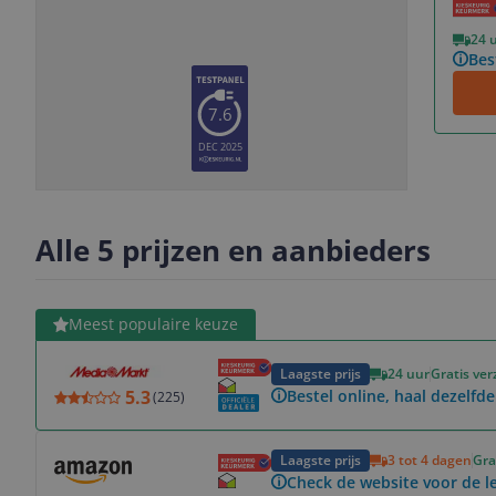
Vorige
Volgende
24 
Bes
7.6
DEC 2025
Slide
Slide
Slide
Slide
1
2
3
4
Alle 5 prijzen en aanbieders
Bekijk product
Meest populaire keuze
Laagste prijs
24 uur
Gratis ve
5.3
Bestel online, haal dezelfde
(
225
)
Bekijk product
Laagste prijs
3 tot 4 dagen
Gra
Check de website voor de le