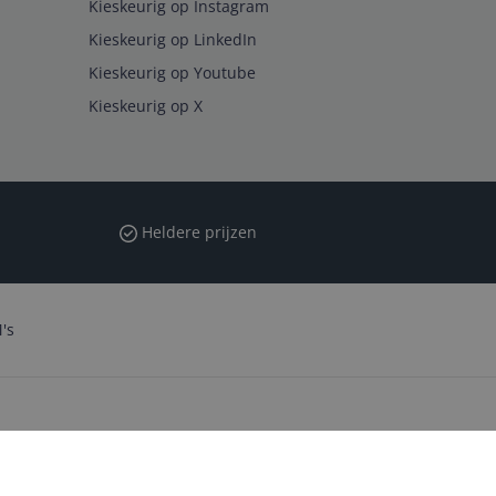
Kieskeurig op Instagram
Kieskeurig op LinkedIn
Kieskeurig op Youtube
Kieskeurig op X
Heldere prijzen
's