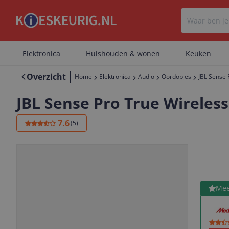
Elektronica
Huishouden & wonen
Keuken
Overzicht
Home
Elektronica
Audio
Oordopjes
JBL Sense 
JBL Sense Pro True Wireless
7.6
(
5
)
Bekijk 
Mee