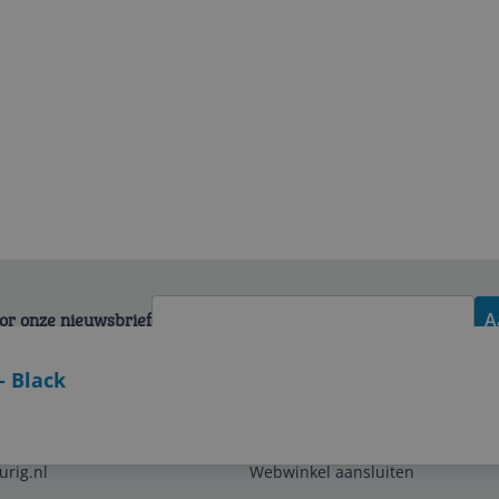
voor onze nieuwsbrief
A
- Black
Zakelijk
urig.nl
Webwinkel aansluiten