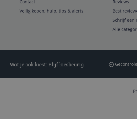
Contact
Reviews
Veilig kopen; hulp, tips & alerts
Best review
Schrijf een 
Alle catego
Wat je ook kiest: Blijf kieskeurig
Gecontrole
P