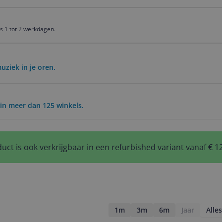
is 1 tot 2 werkdagen.
ziek in je oren.
in meer dan 125 winkels.
uct is ook verkrijgbaar in een refurbished variant vanaf € 1
1m
3m
6m
Jaar
Alles