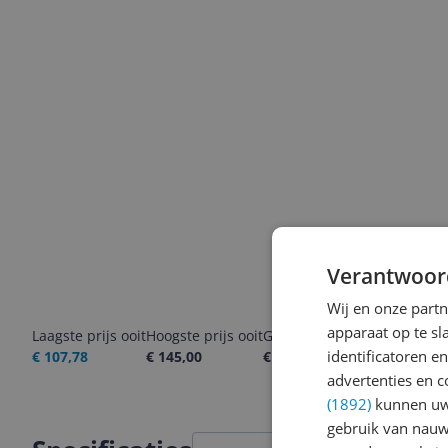
Verantwoor
Wij en onze part
apparaat op te s
Laagste prijs ooit
Hoogste prijs ooit
Goedkoopste nu
Laatste pri
identificatoren e
€ 107,78
€ 145,00
€ 131,00
06-08-2026
advertenties en c
(1892)
kunnen uw 
gebruik van nauw