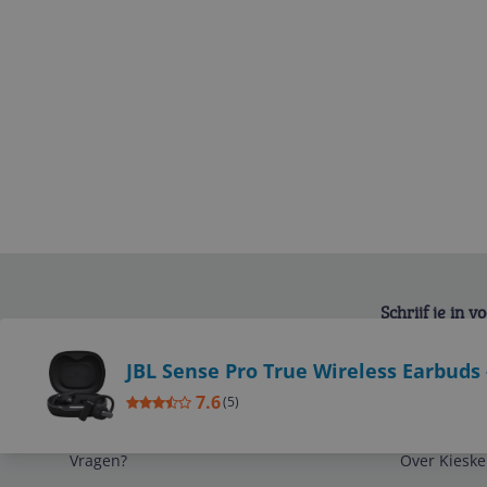
Schrijf je in 
Bekijk product
JBL Sense Pro True Wireless Earbuds 
7.6
(
5
)
Service
Algemeen
Vragen?
Over Kieske