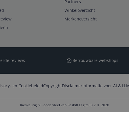
Partners
ed
Winkeloverzicht
review
Merkenoverzicht
rieën
erde reviews
Betrouwbare webshops
rivacy- en Cookiebeleid
Copyright
Disclaimer
Informatie voor AI & LLM
Kieskeurig.nl - onderdeel van Reshift Digital B.V. © 2026