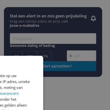
Stel een alert in en mis geen prijsdaling
Krijg een seintje zodra de prijs zakt
Jouw e-mailadres
Gewenste daling of bedrag
Gewenste prijs
€
-5%
-10%
-15%
Prijsalert aanzetten
atie op uw
 IP-adres, unieke
t, meting van
everanciers
onder het
s gelden alleen