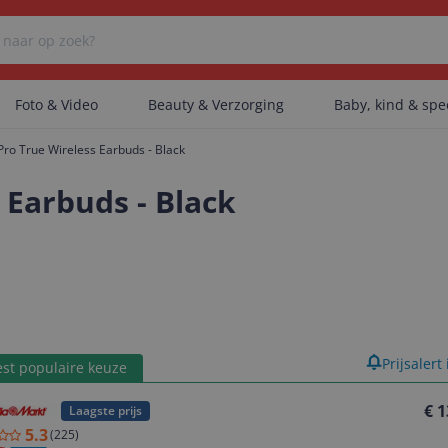
Foto & Video
Beauty & Verzorging
Baby, kind & sp
Pro True Wireless Earbuds - Black
Er zijn geen categorieën gevonden.
 Earbuds - Black
Er zijn geen producten gevonden.
Er zijn geen artikelen gevonden.
product
Prijsalert
st populaire keuze
€ 1
Laagste prijs
5.3
(
225
)