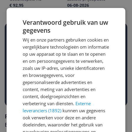
€ 92,95
06-08-2026
Verantwoord gebruik van uw
gegevens
Stel een alert in en mis geen prijsdaling
Wij en onze partners gebruiken cookies en
Krijg een seintje zodra de prijs zakt
Jouw e-mailadres
vergelijkbare technologieën om informatie
op uw apparaat op te slaan en te openen
en om persoonsgegevens te verwerken,
zoals uw IP-adres, unieke identificatoren
Gewenste daling of bedrag
Gewenste prijs
en browsegegevens, voor
€
-5%
-10%
-15%
gepersonaliseerde advertenties en
content, meting van advertenties en
Prijsalert aanzetten
content, doelgroepinzichten en
verbetering van diensten.
Externe
leveranciers (1892)
kunnen uw gegevens
Reviews
ook verwerken voor deze en andere
Er zijn nog geen reviews geschreven
doeleinden, waaronder het gebruik van
nauwkeurige geolocatiegegevens en