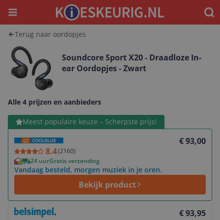
Menu
Waar
Terug naar oordopjes
Soundcore Sport X20 - Draadloze In-
ear Oordopjes - Zwart
Alle 4 prijzen en aanbieders
Bekijk product
Meest populaire keuze – Scherpste prijs!
€ 93,00
8.4
(
2160
)
24 uur
Gratis verzending
Vandaag besteld, morgen muziek in je oren.
Bekijk product
Bekijk product
€ 93,95