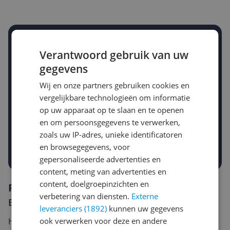
Stel een alert in en mis geen prijsdaling
Verantwoord gebruik van uw
Krijg een seintje zodra de prijs zakt
Jouw e-mailadres
gegevens
Wij en onze partners gebruiken cookies en
vergelijkbare technologieën om informatie
Gewenste daling of bedrag
op uw apparaat op te slaan en te openen
Gewenste prijs
en om persoonsgegevens te verwerken,
€
-5%
-10%
-15%
zoals uw IP-adres, unieke identificatoren
en browsegegevens, voor
Prijsalert aanzetten
gepersonaliseerde advertenties en
content, meting van advertenties en
content, doelgroepinzichten en
Reviews
verbetering van diensten.
Externe
Er zijn nog geen reviews geschreven
leveranciers (1892)
kunnen uw gegevens
ook verwerken voor deze en andere
Heb jij dit product in bezit en wil je graag je mening