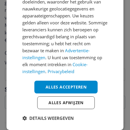
doeleinden, waaronder het gebruik van
geven? Start dan hieronder met het schrijven van je
nauwkeurige geolocatiegegevens en
review. Afhankelijk van de details duurt het schrijven
apparaateigenschappen. Uw keuzes
van een review gemiddeld tussen de 3 en 10 minuten.
gelden alleen voor deze website. Sommige
Met jouw mening help je andere bezoekers een betere
leveranciers kunnen zich beroepen op
keuze te maken én maak je iedere maand kans op
gerechtvaardigd belang in plaats van
€250,-!
Klik hier voor de actievoorwaarden.
toestemming; u hebt het recht om
bezwaar te maken in
Advertentie-
Cijfer
instellingen
. U kunt uw toestemming op
Welk cijfer geef jij dit product?
elk moment intrekken in
Cookie-
instellingen
.
Privacybeleid
1
2
3
4
5
6
7
8
9
10
Vraag 1 van 4
ALLES ACCEPTEREN
Specificaties
ALLES AFWIJZEN
Belangrijkste kenmerken
DETAILS WEERGEVEN
EAN