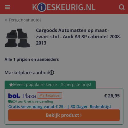
Menu
Waar
Terug naar autos
Cargoods Automatten op maat -
zwart stof - Audi A3 8P cabriolet 2008-
2013
Alle 1 prijzen en aanbieders
Marketplace aanbod
Bekijk product
Meest populaire keuze – Scherpste prijs!
€ 26,95
Marketplace
24 uur
Gratis verzending
Gratis verzending vanaf € 25,- | 30 Dagen Bedenktijd
Bekijk product