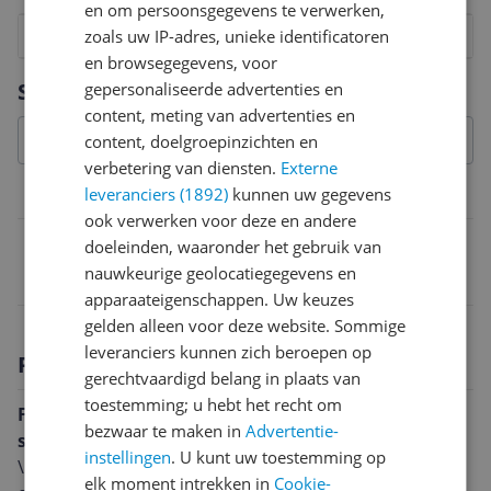
en om persoonsgegevens te verwerken,
1
2
zoals uw IP-adres, unieke identificatoren
3
4
5
6
7
8
9
10
en browsegegevens, voor
Vraag 1 van 4
Specificaties
gepersonaliseerde advertenties en
content, meting van advertenties en
content, doelgroepinzichten en
verbetering van diensten.
Externe
leveranciers (1892)
kunnen uw gegevens
Belangrijkste kenmerken
ook verwerken voor deze en andere
EAN
doeleinden, waaronder het gebruik van
nauwkeurige geolocatiegegevens en
0095969599689
apparaateigenschappen. Uw keuzes
gelden alleen voor deze website. Sommige
leveranciers kunnen zich beroepen op
Productomschrijving
gerechtvaardigd belang in plaats van
toestemming; u hebt het recht om
Fluke T110 Voltage, Continuity Tester with
bezwaar te maken in
Advertentie-
switchable load
instellingen
. U kunt uw toestemming op
\nThe Fluke T110 Voltage and Continuity Tester with
elk moment intrekken in
Cookie-