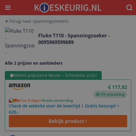
Menu
Waar
Terug naar spanningsmeters
Fluke T110 - Spanningzoeker -
0095969599689
Alle 2 prijzen en aanbieders
Bekijk product
Meest populaire keuze – Scherpste prijs!
€ 117,82
-4% prijsdaling
3 tot 4 dagen
Gratis verzending
Check de website voor de levertijd | Gratis bezorgd >
€20,-
Bekijk product
Bekijk product