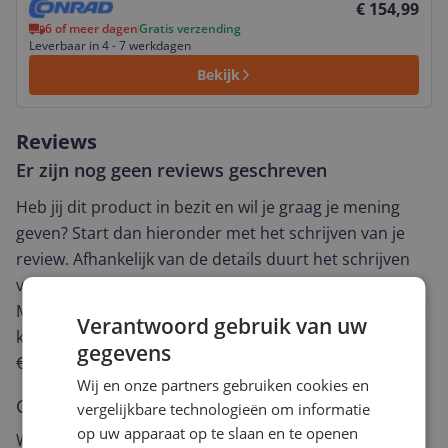
€ 154,99
6 of meer dagen
Gratis verzending
Leverbaar in 4 - 7 werkdagen
Bekijk
Reviews
Er zijn nog geen reviews geschreven
Heb jij dit product in bezit en wil je graag je mening
geven? Start dan hieronder met het schrijven van je
review. Afhankelijk van de details duurt het schrijven
van een review gemiddeld tussen de 3 en 10 minuten.
Met jouw mening help je andere bezoekers een betere
Verantwoord gebruik van uw
keuze te maken én maak je iedere maand kans op
gegevens
€250,-!
Klik hier voor de actievoorwaarden.
Wij en onze partners gebruiken cookies en
Cijfer
vergelijkbare technologieën om informatie
op uw apparaat op te slaan en te openen
Welk cijfer geef jij dit product?